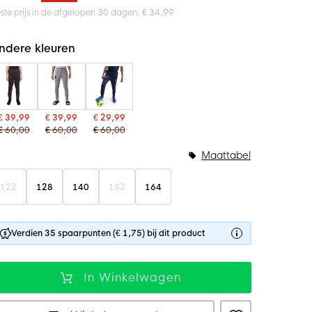
ste prijs in de afgelopen 30 dagen: € 34,99
ndere kleuren
€ 39,99
€ 39,99
€ 29,99
€ 60,00
€ 60,00
€ 60,00
Maattabel
122
128
140
152
164
Verdien 35 spaarpunten (€ 1,75) bij dit product
In Winkelwagen