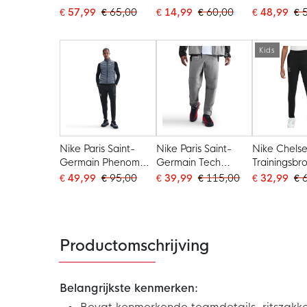
Trainingsbroek
Strike Trainingsbroek
Pro Trainin
€ 57,99
€ 65,00
€ 14,99
€ 60,00
€ 48,99
€ 
2026-2027 Kids
2024-2025 Kids
2026-2027 
Zwart Felrood
Zwart Roze Brons
Donkerblau
Donkerblauw
Rood
Kids
Nike Paris Saint-
Nike Paris Saint-
Nike Chelse
Germain Phenom
Germain Tech
Trainingsbr
Elite Trainingsbroek
Woven
2025-2026 
€ 49,99
€ 95,00
€ 39,99
€ 115,00
€ 32,99
€ 
Woven 2025-2026
Trainingsbroek
Zwart Zilve
Donkergrijs Zilver
2025-2026 Grijs
Zilver Zwart
Productomschrijving
Belangrijkste kenmerken: