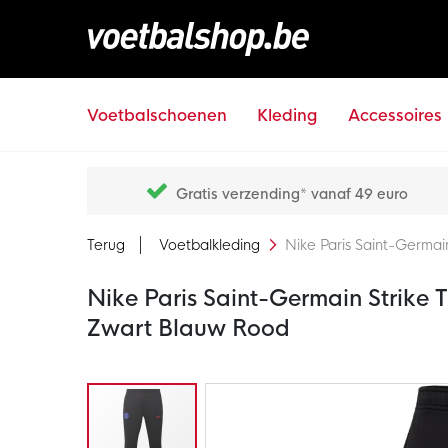
Voetbalschoenen
Kleding
Accessoires
Gratis verzending* vanaf 49 euro
Terug
Voetbalkleding
Nike Paris Saint-Germa
Nike Paris Saint-Germain Strike
Zwart Blauw Rood
Ga
naar
het
einde