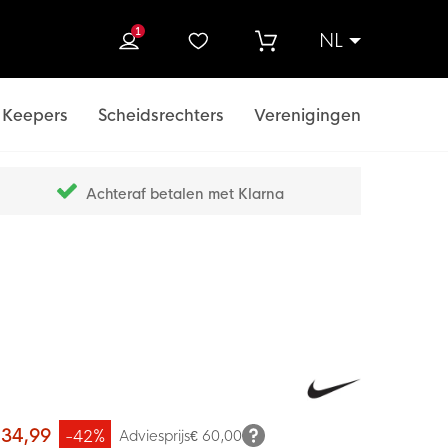
1
NL
ek
Keepers
Scheidsrechters
Verenigingen
Achteraf betalen met Klarna
 34,99
-42%
Adviesprijs
€ 60,00