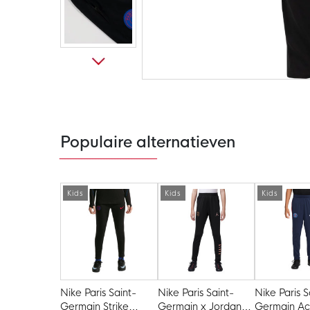
Ga
naar
het
begin
van
de
Populaire alternatieven
afbeeldingen-
gallerij
Kids
Kids
Kids
Nike Paris Saint-
Nike Paris Saint-
Nike Paris S
Germain Strike
Germain x Jordan
Germain A