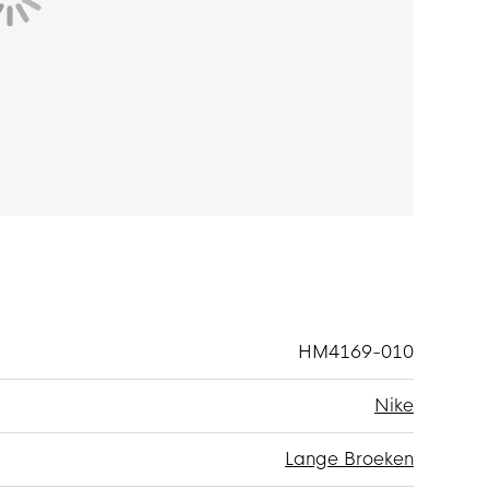
rust met ritszakken om je essentials overal veilig
 je je gemakkelijk en snel omkleden.
gemaakt van 91% polyester en 9% elastaan. Het
 materiaal is voorzien van de Nike Dri-FIT
wordt afgevoerd. Hierdoor blijf je droog en
HM4169-010
Nike
Lange Broeken