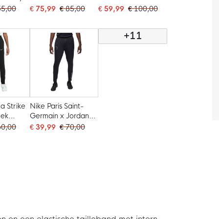
gsbroek
Woven
Trainingsbroek
55,00
€ 75,99
€ 85,00
€ 59,99
€ 100,00
Kids
Trainingsbroek
Woven 2025-2026
w Wit
2026-2027 Kids
Zwart Wit Rood
+11
Zwart Donkergrijs
Wit
a Strike
Nike Paris Saint-
oek
Germain x Jordan
Kids
Strike Trainingsbroek
60,00
€ 39,99
€ 70,00
r
2025-2026 Zwart
Grijs