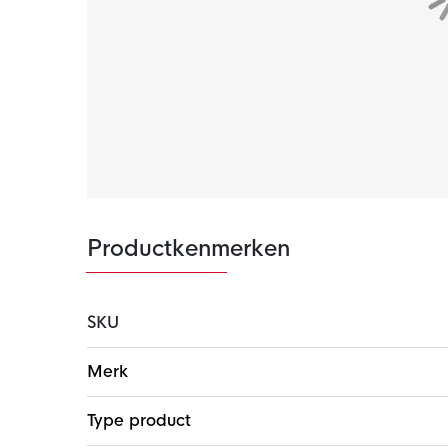
De Paris Saint-Germain trainingsbroek is uitge
bij de hand te hebben. Met de enkelritsen kun
Materiaal
Deze Paris Saint-Germain trainingsbroek is 
lichte knit materiaal voelt erg zacht aan. Dit
technologie, wat ervoor zorgt dat zweet snel 
comfortabel tijdens het trainen.
Productkenmerken
SKU
Meer
Merk
informatie
Type product