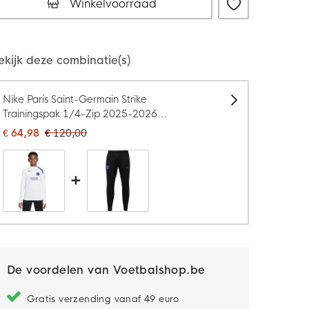
Winkelvoorraad
ekijk deze combinatie(s)
Nike Paris Saint-Germain Strike
Trainingspak 1/4-Zip 2025-2026
Kids Wit Zwart Blauw Rood
€ 64,98
€ 120,00
+
De voordelen van Voetbalshop.be
Gratis verzending vanaf 49 euro