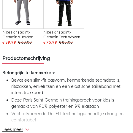
Nike Paris Saint-
Nike Paris Saint-
Germain x Jordan
Germain Tech Woven
Strike Trainingsbroek
Trainingsbroek 2026-
€ 39,99
€ 60,00
€ 75,99
€ 85,00
2025-2026 Kids Grijs
2027 Kids Zwart
Zwart
Donkergrijs Wit
Productomschrijving
Belangrijkste kenmerken:
Bevat een slim-fit pasvorm, kenmerkende teamdetails,
ritszakken, enkelritsen en een elastische tailleband met
intern trekkoord
Deze Paris Saint Germain trainingsbroek voor kids is
gemaakt van 91% polyester en 9% elastaan
Vochtafvoerende Dri-FIT technologie houdt je droog en
comfortabel
Lees meer