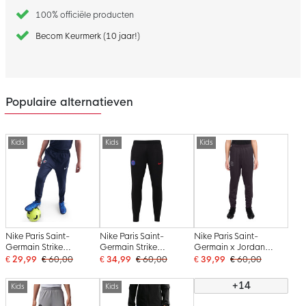
100% officiële producten
Becom Keurmerk (10 jaar!)
Populaire alternatieven
Kids
Kids
Kids
Nike Paris Saint-
Nike Paris Saint-
Nike Paris Saint-
Germain Strike
Germain Strike
Germain x Jordan
Trainingsbroek 2025-
Trainingsbroek 2025-
Strike Trainingsbroek
€ 29,99
€ 60,00
€ 34,99
€ 60,00
€ 39,99
€ 60,00
2026 Kids
2026 Kids Zwart Blauw
2025-2026 Kids Zwart
Donkerblauw Wit
Rood
Grijs
+14
Kids
Kids