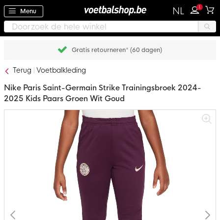
1
NL
Menu
Gratis retourneren* (60 dagen)
Terug
Voetbalkleding
Nike Paris Saint-Germain Strike Trainingsbroek 2024-
2025 Kids Paars Groen Wit Goud
Ga
naar
het
einde
van
de
afbeeldingen-
gallerij