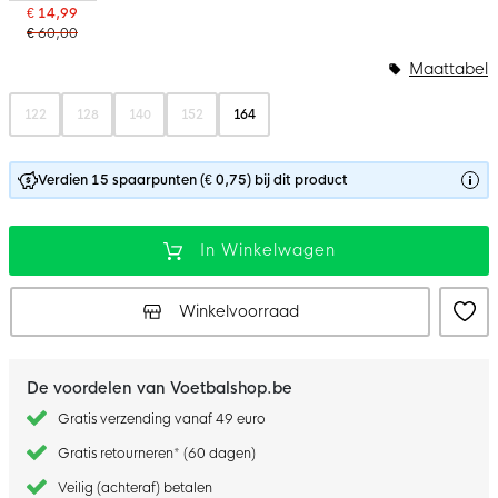
€ 14,99
€ 60,00
Maattabel
122
128
140
152
164
Verdien 15 spaarpunten (€ 0,75) bij dit product
In Winkelwagen
Winkelvoorraad
De voordelen van Voetbalshop.be
Gratis verzending vanaf 49 euro
Gratis retourneren* (60 dagen)
Veilig (achteraf) betalen