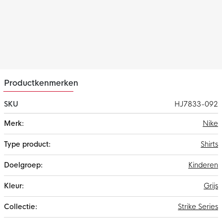
technologie. Hierdoor blijf je altijd droog en comfortabel tijdens
het trainen.
Productkenmerken
SKU
HJ7833-092
Meer
Nike
informatie
Shirts
Kinderen
Grijs
Strike Series