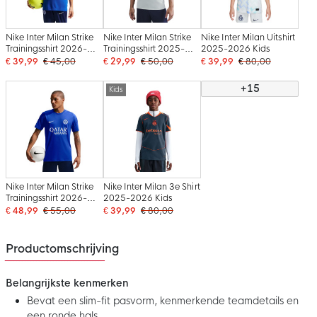
Nike Inter Milan Strike
Nike Inter Milan Strike
Nike Inter Milan Uitshirt
Trainingsshirt 2026-
Trainingsshirt 2025-
2025-2026 Kids
2027 Kids Blauw
2026 Lichtgrijs
€ 39,99
€ 45,00
€ 29,99
€ 50,00
€ 39,99
€ 80,00
Donkerblauw Wit
Donkerblauw Wit
+15
Kids
Nike Inter Milan Strike
Nike Inter Milan 3e Shirt
Trainingsshirt 2026-
2025-2026 Kids
2027 Blauw
€ 48,99
€ 55,00
€ 39,99
€ 80,00
Donkerblauw Wit
Productomschrijving
Belangrijkste kenmerken
Bevat een slim-fit pasvorm, kenmerkende teamdetails en
een ronde hals