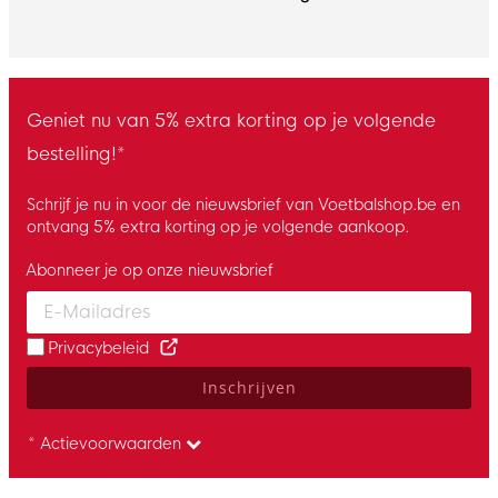
Geniet nu van 5% extra korting op je volgende
bestelling!*
Schrijf je nu in voor de nieuwsbrief van Voetbalshop.be en
ontvang 5% extra korting op je volgende aankoop.
Abonneer je op onze nieuwsbrief
Enter your email and accept the privacy policy to subscribe to 
Privacybeleid
Inschrijven
* Actievoorwaarden