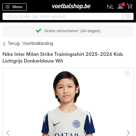
1
NL
Menu
Gratis retourneren* (60 dagen)
Terug
Voetbalkleding
Nike Inter Milan Strike Trainingsshirt 2025-2026 Kids
Lichtgrijs Donkerblauw Wit
Ga
naar
het
einde
van
de
afbeeldingen-
gallerij