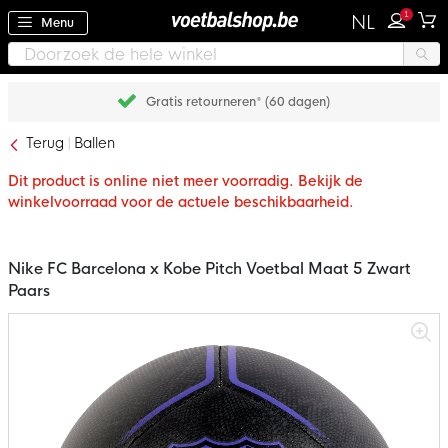
1
NL
Menu
Gratis retourneren* (60 dagen)
Terug
Ballen
Dit product is online niet meer voorradig. Bekijk de
winkelvoorraad voor de actuele beschikbaarheid.
Nike FC Barcelona x Kobe Pitch Voetbal Maat 5 Zwart
Paars
Ga
naar
het
einde
van
de
afbeeldingen-
gallerij