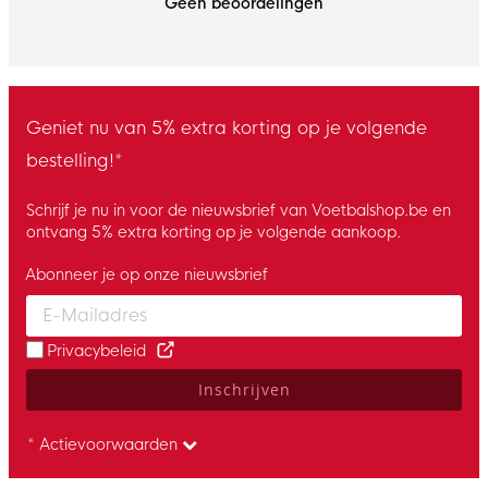
Geen beoordelingen
Geniet nu van 5% extra korting op je volgende
bestelling!*
Schrijf je nu in voor de nieuwsbrief van Voetbalshop.be en
ontvang 5% extra korting op je volgende aankoop.
Abonneer je op onze nieuwsbrief
Enter your email and accept the privacy policy to subscribe to 
Privacybeleid
Inschrijven
* Actievoorwaarden