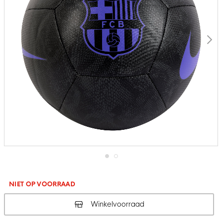
Ga
naar
het
NIET OP VOORRAAD
begin
van
Winkelvoorraad
de
afbeeldingen-
gallerij