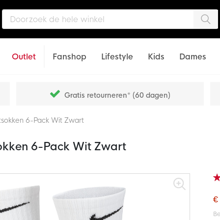
Zo
Outlet
Fanshop
Lifestyle
Kids
Dames
Gratis retourneren* (60 dagen)
tsokken 6-Pack Wit Zwart
okken 6-Pack Wit Zwart
Wa
10
% o
€
Be