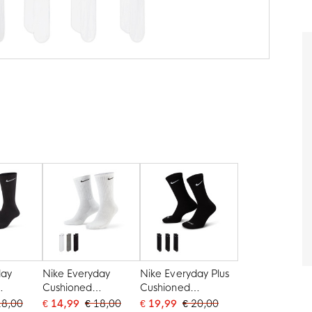
day
Nike Everyday
Nike Everyday Plus
Cushioned
Cushioned
n 3-Pack
Sportsokken 3-Pack
Sportsokken 3-Pack
18,00
€ 14,99
€ 18,00
€ 19,99
€ 20,00