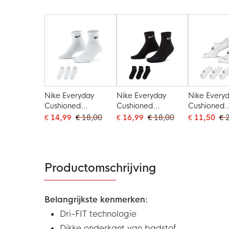
Halfhoog 6-Pack
Wit Zwart
Zwart Wit
Wit Zwart
Nike Everyday
Nike Everyday
Nike Everyd
Cushioned
Cushioned
Cushioned
Sportsokken
Sportsokken
Sportsokke
€ 14,99
€ 18,00
€ 16,99
€ 18,00
€ 11,50
€ 
Halfhoog 3-Pack
Halfhoog 3-Pack
Wit
Wit Zwart
Zwart Wit
Productomschrijving
Belangrijkste kenmerken:
Dri-FIT technologie
Dikke onderkant van badstof