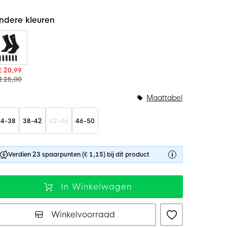
ndere kleuren
€ 20,99
€ 25,00
Maattabel
34-38
38-42
42-46
46-50
Verdien 23 spaarpunten (€ 1,15) bij dit product
In Winkelwagen
Winkelvoorraad