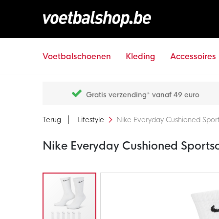
Voetbalschoenen
Kleding
Accessoires
Gratis verzending* vanaf 49 euro
Terug
Lifestyle
Nike Everyday Cushioned Spor
Nike Everyday Cushioned Sports
Ga
naar
het
einde
van
de