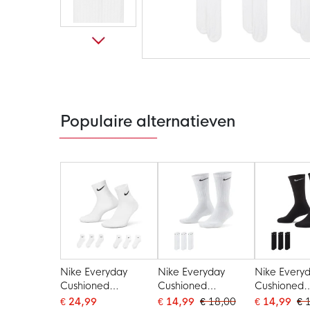
Ga
naar
het
begin
van
de
Populaire alternatieven
afbeeldingen-
gallerij
Nike Everyday
Nike Everyday
Nike Every
Cushioned
Cushioned
Cushioned
Sportsokken
Sportsokken 3-Pack
Sportsokke
€ 24,99
€ 14,99
€ 18,00
€ 14,99
€ 