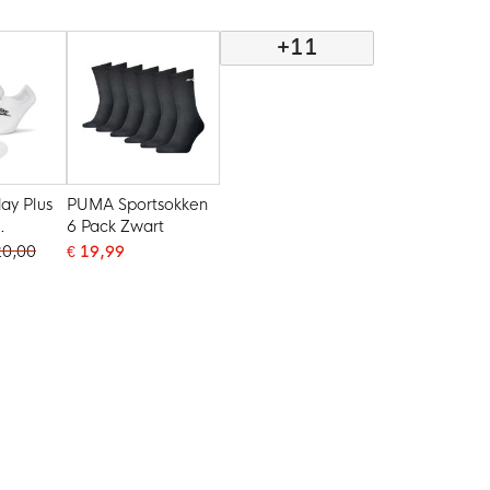
Wit Grijs Zwart
Zwart Wit
+11
ay Plus
PUMA Sportsokken
6 Pack Zwart
n 3-Pack
20,00
€ 19,99