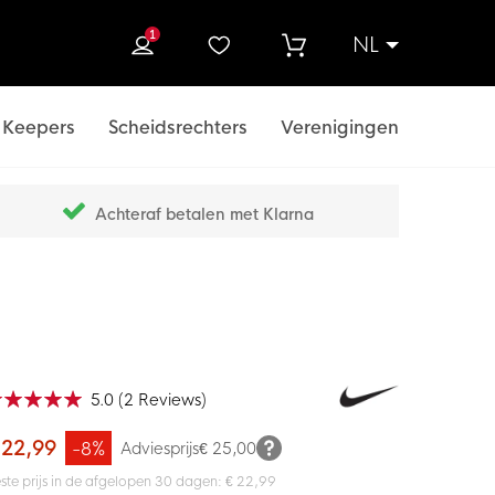
1
NL
ek
Keepers
Scheidsrechters
Verenigingen
Achteraf betalen met Klarna
5.0
(
2
Reviews
)
ardering:
0
100
f
 22,99
-8%
Adviesprijs
€ 25,00
ste prijs in de afgelopen 30 dagen: € 22,99