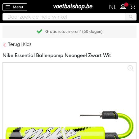
1
NL
Menu
Achteraf betalen met Klarna
Terug
Kids
Nike Essential Ballenpomp Neongeel Zwart Wit
Ga
naar
het
einde
van
de
afbeeldingen-
gallerij