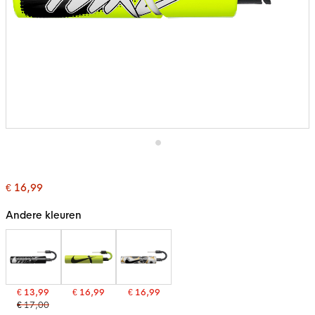
Ga
naar
het
€ 16,99
begin
van
de
Andere kleuren
afbeeldingen-
gallerij
€ 13,99
€ 16,99
€ 16,99
€ 17,00