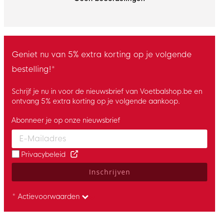
Geniet nu van 5% extra korting op je volgende
bestelling!*
Schrijf je nu in voor de nieuwsbrief van Voetbalshop.be en
ontvang 5% extra korting op je volgende aankoop.
Abonneer je op onze nieuwsbrief
Enter your email and accept the privacy policy to subscribe to 
Privacybeleid
Inschrijven
* Actievoorwaarden