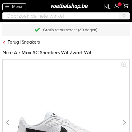
1
NL
Menu
Gratis retourneren* (60 dagen)
Terug
Sneakers
Nike Air Max SC Sneakers Wit Zwart Wit
Ga
naar
het
einde
van
de
afbeeldingen-
gallerij