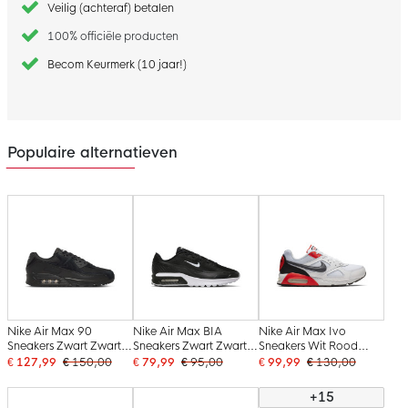
Veilig (achteraf) betalen
100% officiële producten
Becom Keurmerk (10 jaar!)
Populaire alternatieven
Nike Air Max 90
Nike Air Max BIA
Nike Air Max Ivo
Sneakers Zwart Zwart
Sneakers Zwart Zwart
Sneakers Wit Rood
Wit
Wit
Zwart
€ 127,99
€ 150,00
€ 79,99
€ 95,00
€ 99,99
€ 130,00
+15