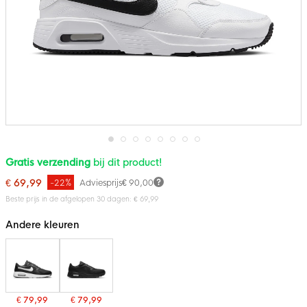
Ga
Gratis verzending
bij dit product!
naar
het
€ 69,99
-22%
Adviesprijs
€ 90,00
begin
van
Beste prijs in de afgelopen 30 dagen: € 69,99
de
afbeeldingen-
Andere kleuren
gallerij
€ 79,99
€ 79,99