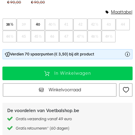
€ 90,00
€ 90,00
Maattabel
38 ½
39
40
40 ½
41
42
42 ½
43
44
44 ½
45
45 ½
46
47
47 ½
48 ½
49 ½
Verdien 70 spaarpunten (€ 3,50) bij dit product
In Winkelwagen
Winkelvoorraad
De voordelen van Voetbalshop.be
Gratis verzending vanaf 49 euro
Gratis retourneren* (60 dagen)