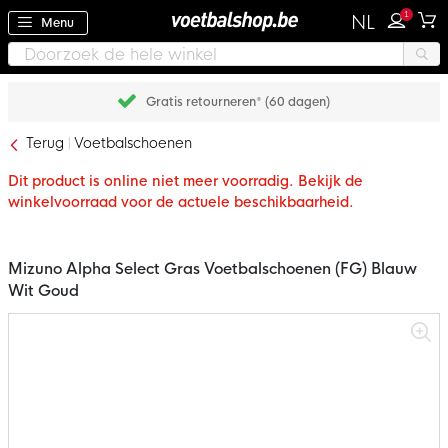
1
NL
Menu
Gratis retourneren* (60 dagen)
Terug
Voetbalschoenen
Dit product is online niet meer voorradig. Bekijk de
winkelvoorraad voor de actuele beschikbaarheid.
Mizuno Alpha Select Gras Voetbalschoenen (FG) Blauw
Wit Goud
Ga
naar
het
einde
van
de
afbeeldingen-
gallerij