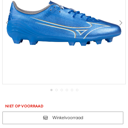
Ga
naar
het
NIET OP VOORRAAD
begin
van
Winkelvoorraad
de
afbeeldingen-
gallerij