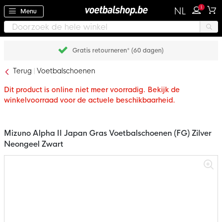
1
NL
Menu
Gratis retourneren* (60 dagen)
Terug
Voetbalschoenen
Dit product is online niet meer voorradig. Bekijk de
winkelvoorraad voor de actuele beschikbaarheid.
Mizuno Alpha II Japan Gras Voetbalschoenen (FG) Zilver
Neongeel Zwart
Ga
naar
het
einde
van
de
afbeeldingen-
gallerij