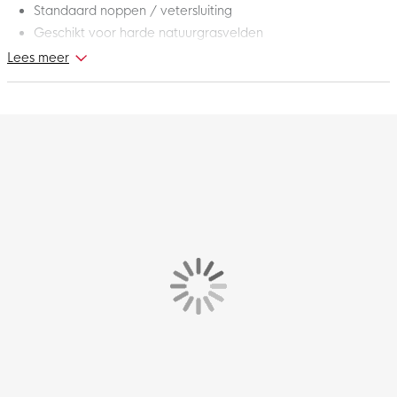
Standaard noppen / vetersluiting
Geschikt voor harde natuurgrasvelden
Lees meer
Bereik je maximale snelheid met deze zorgvuldig in Japan
ontworpen voetbalschoenen. Deze Mizuno Alpha II Japan Gras
Voetbalschoenen (FG) Zilver Neongeel Zwart bieden een
lichtgewicht en flexibel gevoel dat ideaal is voor spelers die
streven naar topprestaties. Upgrade je spel met deze Mizuno
Alpha II Japan voetbalschoenen!
Pasvorm – hoe valt deze schoen?
Deze Mizuno Alpha voetbalschoenen hebben een smalle
pasvorm.
Engineered Fit Last Neo
De schoen is voorzien van de vernieuwde Engineered Fit Last
Neo, speciaal ontwikkeld voor de moderne voetballer. Deze
leest is tot in de kleinste details geoptimaliseerd om een
ongeëvenaarde pasvorm te bieden, zoals alleen Mizuno dat
kan.