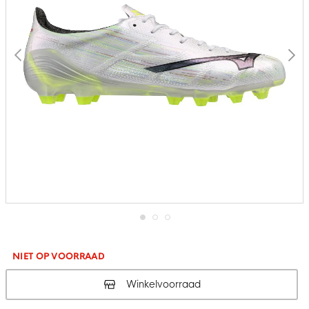
Ga
naar
het
NIET OP VOORRAAD
begin
van
Winkelvoorraad
de
afbeeldingen-
gallerij