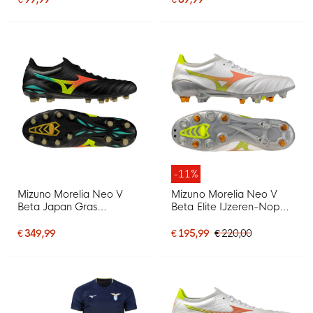
-11%
Mizuno Morelia Neo V
Mizuno Morelia Neo V
Beta Japan Gras
Beta Elite IJzeren-Nop
Voetbalschoenen (FG)
Voetbalschoenen (SG)
Zwart Lava Oranje
Wit Oranje Limoen
€ 349,99
€ 195,99
€ 220,00