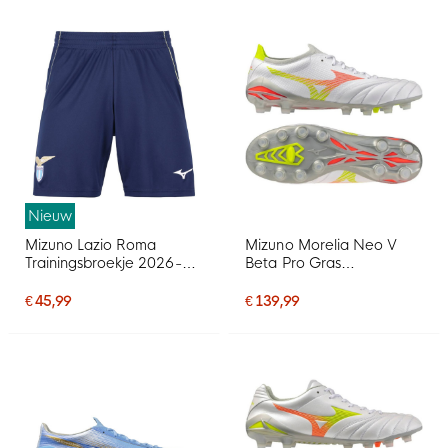
Nieuw
Mizuno Lazio Roma
Mizuno Morelia Neo V
Trainingsbroekje 2026-
Beta Pro Gras
2027 Donkerblauw
Voetbalschoenen (FG)
Lichtgeel Wit
Wit Oranje Limoen
€ 45,99
€ 139,99