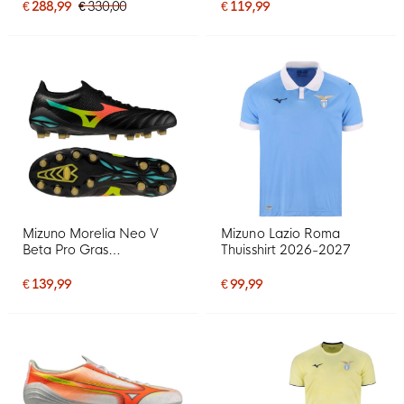
€ 288,99
€ 330,00
€ 119,99
Mizuno Morelia Neo V
Mizuno Lazio Roma
Beta Pro Gras
Thuisshirt 2026-2027
Voetbalschoenen (FG)
Zwart Lava Oranje
€ 139,99
€ 99,99