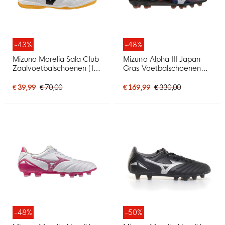
-43%
-48%
Mizuno Morelia Sala Club
Mizuno Alpha III Japan
Zaalvoetbalschoenen (IN)
Gras Voetbalschoenen
Wit Zwart Rood
(FG) Zwart Blauw Rood
Goud
€ 39,99
€ 70,00
€ 169,99
€ 330,00
-48%
-50%