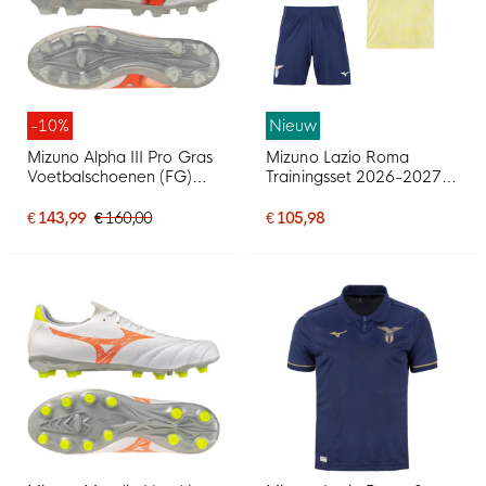
-10%
Nieuw
Mizuno Alpha III Pro Gras
Mizuno Lazio Roma
Voetbalschoenen (FG)
Trainingsset 2026-2027
Wit Oranje Limoen
Lichtgeel Donkerblauw
Wit
€ 143,99
€ 160,00
€ 105,98