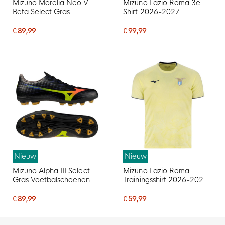
Mizuno Morelia Neo V
Mizuno Lazio Roma 3e
Beta Select Gras
Shirt 2026-2027
Voetbalschoenen (FG)
Wit Oranje Limoen
€ 89,99
€ 99,99
Nieuw
Nieuw
Mizuno Alpha III Select
Mizuno Lazio Roma
Gras Voetbalschoenen
Trainingsshirt 2026-2027
(FG) Zwart Lava Oranje
Lichtgeel Donkerblauw
€ 89,99
€ 59,99