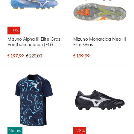
-10%
Mizuno Alpha III Elite Gras
Mizuno Monarcida Neo III
Voetbalschoenen (FG)
Elite Gras
Blauw Wit Goud
Voetbalschoenen (FG)
Wit Limoen Oranje
€ 197,99
€ 220,00
€ 199,99
Nieuw
-28%