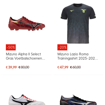
-50%
-20%
Mizuno Alpha II Select
Mizuno Lazio Roma
Gras Voetbalschoenen
Trainingsshirt 2025-2026
(FG) Rood Zwart Zilver
Zwart
€ 39,99
€ 80,00
€ 47,99
€ 60,00