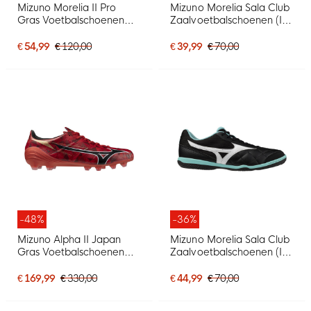
Mizuno Morelia II Pro
Mizuno Morelia Sala Club
Gras Voetbalschoenen
Zaalvoetbalschoenen (IN)
(FG) Zilver Felgroen
Wit Rood Zwart
€ 54,99
€ 120,00
€ 39,99
€ 70,00
-48%
-36%
Mizuno Alpha II Japan
Mizuno Morelia Sala Club
Gras Voetbalschoenen
Zaalvoetbalschoenen (IN)
(FG) Rood Zwart Zilver
Zwart Wit Turquoise
€ 169,99
€ 330,00
€ 44,99
€ 70,00