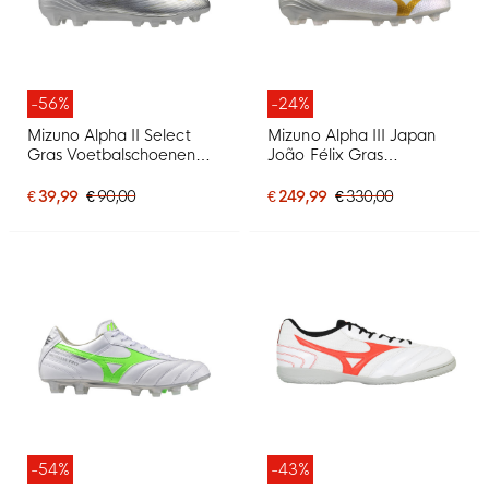
-56%
-24%
Mizuno Alpha II Select
Mizuno Alpha III Japan
Gras Voetbalschoenen
João Félix Gras
(FG) Zilver Grijs Goud
Voetbalschoenen (FG)
Wit Goud Lichtblauw
€ 39,99
€ 90,00
€ 249,99
€ 330,00
-54%
-43%