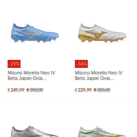
-29%
-34%
Mizuno Morelia Neo IV
Mizuno Morelia Neo IV
Beta Japan Gras
Beta Japan Gras
Voetbalschoenen (FG)
Voetbalschoenen (FG)
Blauw Grijs Goud
Wit Goud Zilver
€ 249,99
€ 350,00
€ 229,99
€ 350,00