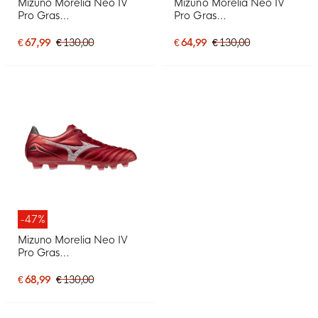
Mizuno Morelia Neo IV
Mizuno Morelia Neo IV
Pro Gras
Pro Gras
Voetbalschoenen (FG)
Voetbalschoenen (FG)
Wit Roze
Zwart Zilver
€ 67,99
€ 130,00
€ 64,99
€ 130,00
-47%
Mizuno Morelia Neo IV
Pro Gras
Voetbalschoenen (FG)
Rood Zilver Zwart
€ 68,99
€ 130,00