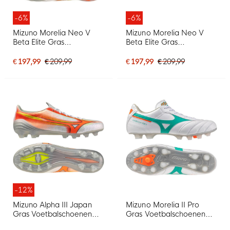
-6%
-6%
Mizuno Morelia Neo V
Mizuno Morelia Neo V
Beta Elite Gras
Beta Elite Gras
Voetbalschoenen (FG)
Voetbalschoenen (FG)
Wit Oranje Limoen
Zwart Lava Oranje
€ 197,99
€ 209,99
€ 197,99
€ 209,99
-12%
Mizuno Alpha III Japan
Mizuno Morelia II Pro
Gras Voetbalschoenen
Gras Voetbalschoenen
(FG) Wit Oranje Limoen
(FG) Wit Groen Oranje