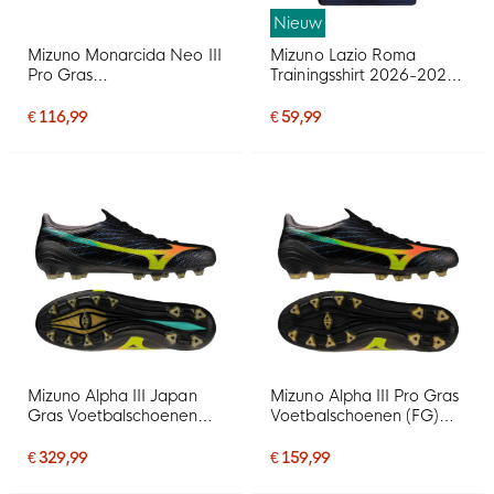
Nieuw
Mizuno Monarcida Neo III
Mizuno Lazio Roma
Pro Gras
Trainingsshirt 2026-2027
Voetbalschoenen (FG)
Donkerblauw Lichtgeel
Wit Limoen Oranje
Wit
€ 116,99
€ 59,99
Mizuno Alpha III Japan
Mizuno Alpha III Pro Gras
Gras Voetbalschoenen
Voetbalschoenen (FG)
(FG) Zwart Lava Oranje
Zwart Lava Oranje
€ 329,99
€ 159,99