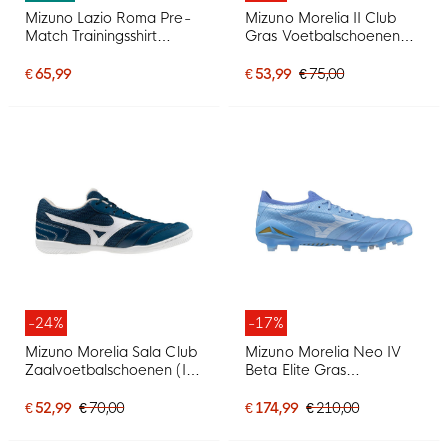
Mizuno Lazio Roma Pre-
Mizuno Morelia II Club
Match Trainingsshirt
Gras Voetbalschoenen
2026-2027 Donkerblauw
(FG) Zwart Zilver
Blauw Wit
€ 65,99
€ 53,99
€ 75,00
-24%
-17%
Mizuno Morelia Sala Club
Mizuno Morelia Neo IV
Zaalvoetbalschoenen (IN)
Beta Elite Gras
Donkerblauw Wit
Voetbalschoenen (FG)
Blauw Grijs Goud
€ 52,99
€ 70,00
€ 174,99
€ 210,00