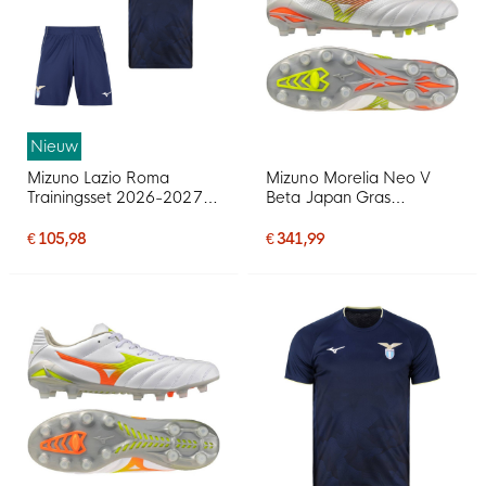
Nieuw
Mizuno Lazio Roma
Mizuno Morelia Neo V
Trainingsset 2026-2027
Beta Japan Gras
Donkerblauw Lichtgeel
Voetbalschoenen (FG)
Wit
Wit Oranje Limoen
€ 105,98
€ 341,99