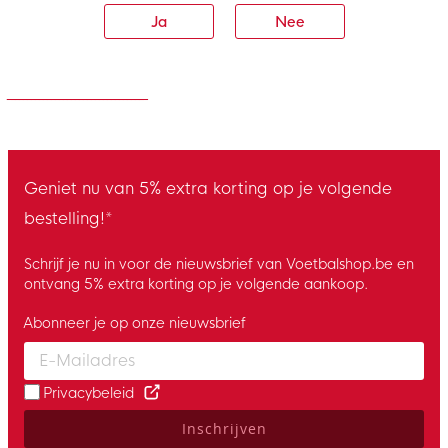
Ja
Nee
Geniet nu van 5% extra korting op je volgende
bestelling!*
Schrijf je nu in voor de nieuwsbrief van Voetbalshop.be en
ontvang 5% extra korting op je volgende aankoop.
Abonneer je op onze nieuwsbrief
Enter your email and accept the privacy policy to subscribe to 
Privacybeleid
Inschrijven