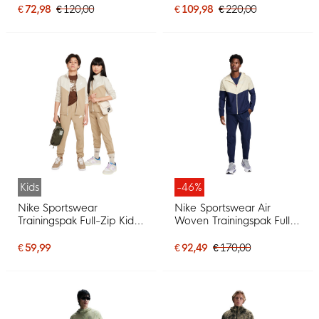
Groen Olijfgroen Zwart
€ 72,98
€ 120,00
€ 109,98
€ 220,00
Kids
-46%
Nike Sportswear
Nike Sportswear Air
Trainingspak Full-Zip Kids
Woven Trainingspak Full-
Lichtbruin Beige Wit
Zip Donkerblauw Beige
Rood Zilver
€ 59,99
€ 92,49
€ 170,00