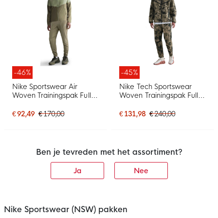
-46%
-45%
Nike Sportswear Air
Nike Tech Sportswear
Woven Trainingspak Full-
Woven Trainingspak Full-
Zip Olijfgroen Groen
Zip Camo
Neongeel
€ 92,49
€ 170,00
€ 131,98
€ 240,00
Ben je tevreden met het assortiment?
Ja
Nee
Nike Sportswear (NSW) pakken