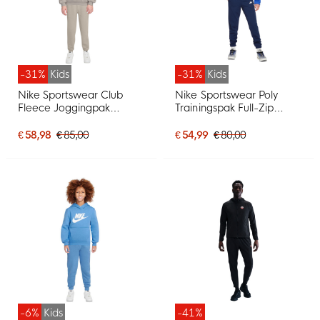
-31%
Kids
-31%
Kids
Nike Sportswear Club
Nike Sportswear Poly
Fleece Joggingpak
Trainingspak Full-Zip
Hooded Kids Lichtbruin
Hooded Kids
Wit
Donkerblauw Blauw Wit
€ 58,98
€ 85,00
€ 54,99
€ 80,00
-6%
Kids
-41%