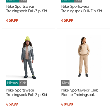
Nike Sportswear
Nike Sportswear
Trainingspak Full-Zip Kids
Trainingspak Full-Zip Kids
Blauwgroen Lichtgroen
Zwart Wit
Wit
€ 59,99
€ 59,99
Nieuw
Kids
Kids
Nike Sportswear
Nike Sportswear Club
Trainingspak Full-Zip Kids
Fleece Trainingspak
Donkergrijs Lichtgrijs Wit
Hooded Kids Beige Wit
€ 59,99
€ 84,98