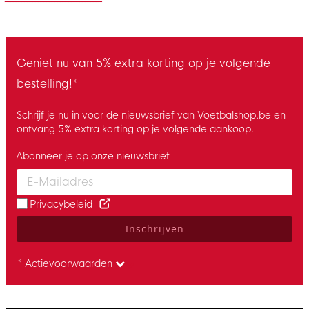
Geniet nu van 5% extra korting op je volgende
bestelling!*
Schrijf je nu in voor de nieuwsbrief van Voetbalshop.be en
ontvang 5% extra korting op je volgende aankoop.
Abonneer je op onze nieuwsbrief
Enter your email and accept the privacy policy to subscribe to 
Privacybeleid
Inschrijven
* Actievoorwaarden