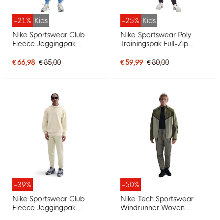
-21%
Kids
-25%
Kids
Nike Sportswear Club
Nike Sportswear Poly
Fleece Joggingpak
Trainingspak Full-Zip
Hooded Kids Blauw Wit
Hooded Kids Zwart Grijs
Wit
€ 66,98
€ 85,00
€ 59,99
€ 80,00
-39%
-50%
Nike Sportswear Club
Nike Tech Sportswear
Fleece Joggingpak
Windrunner Woven
Hooded Lichtbeige Wit
Trainingspak Full-Zip