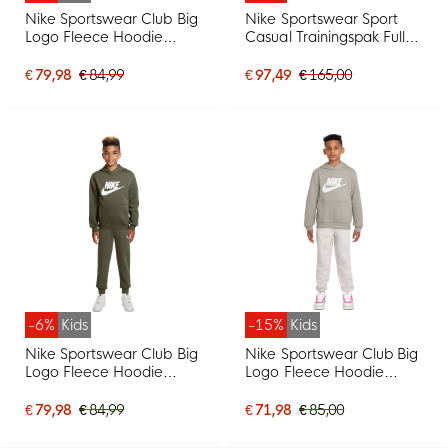
Nike Sportswear Club Big
Nike Sportswear Sport
Logo Fleece Hoodie
Casual Trainingspak Full-
Trainingspak Kids Blauw
Zip Hooded Zwart Rood
Wit
€ 79,98
€ 84,99
€ 97,49
€ 165,00
-6%
Kids
-15%
Kids
Nike Sportswear Club Big
Nike Sportswear Club Big
Logo Fleece Hoodie
Logo Fleece Hoodie
Trainingspak Kids
Trainingspak Kids Grijs Wit
Olijfgroen Wit
€ 79,98
€ 84,99
€ 71,98
€ 85,00