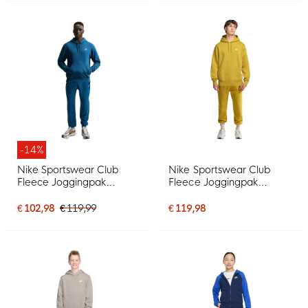
-14%
Nike Sportswear Club
Nike Sportswear Club
Fleece Joggingpak
Fleece Joggingpak
Hooded Donkerblauw
Hooded Donkergeel Wit
Lichtbeige
€ 102,98
€ 119,99
€ 119,98