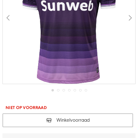
Ga
naar
het
NIET OP VOORRAAD
begin
van
Winkelvoorraad
de
afbeeldingen-
gallerij