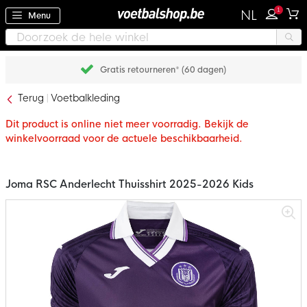
1
NL
Menu
Gratis retourneren* (60 dagen)
Terug
Voetbalkleding
Dit product is online niet meer voorradig. Bekijk de
winkelvoorraad voor de actuele beschikbaarheid.
Joma RSC Anderlecht Thuisshirt 2025-2026 Kids
Ga
naar
het
einde
van
de
afbeeldingen-
gallerij