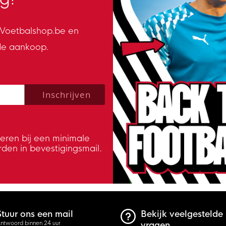
n Voetbalshop.be en
de aankoop.
 policy to subscribe to our newsletter.
Inschrijven
veren bij een minimale
rden in bevestigingsmail.
Stuur ons een mail
Bekijk veelgestelde
ntwoord binnen 24 uur
vragen