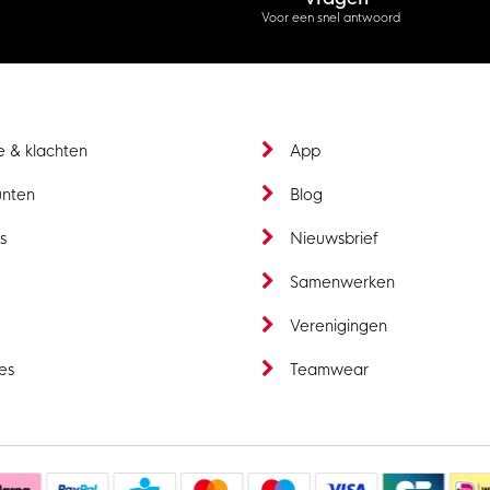
Voor een snel antwoord
e & klachten
App
unten
Blog
s
Nieuwsbrief
t
Samenwerken
Verenigingen
es
Teamwear