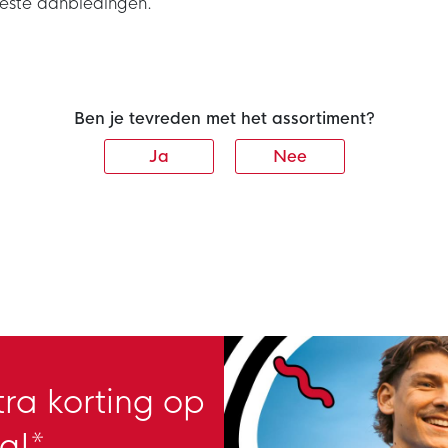
beste aanbiedingen.
Ben je tevreden met het assortiment?
Ja
Nee
ra korting op
g!*