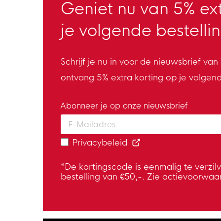
Geniet nu van 5% ext
je volgende bestellin
Schrijf je nu in voor de nieuwsbrief va
ontvang 5% extra korting op je volgen
Abonneer je op onze nieuwsbrief
Enter your email and accept the privacy
Privacybeleid
*De kortingscode is eenmalig te verzil
bestelling van €50,-. Zie actievoorwaa