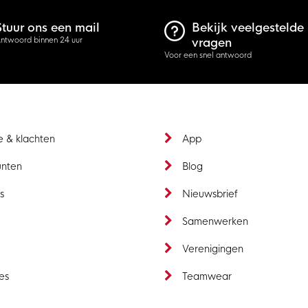
Stuur ons een mail
Bekijk veelgestelde
ntwoord binnen 24 uur
vragen
Voor een snel antwoord
e & klachten
App
unten
Blog
s
Nieuwsbrief
t
Samenwerken
Verenigingen
es
Teamwear