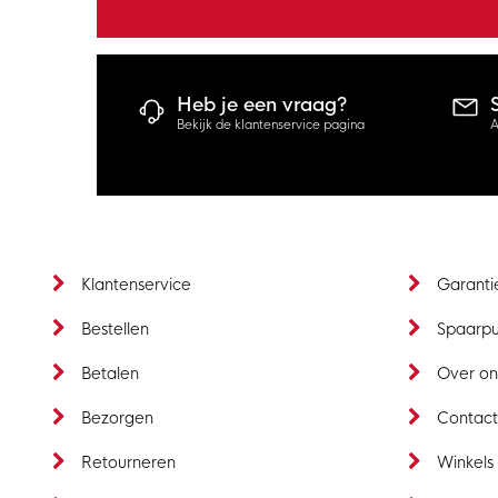
Heb je een vraag?
Bekijk de klantenservice pagina
A
Klantenservice
Garanti
Bestellen
Spaarp
Betalen
Over on
Bezorgen
Contac
Retourneren
Winkels