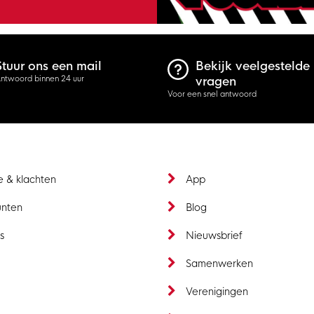
Stuur ons een mail
Bekijk veelgestelde
ntwoord binnen 24 uur
vragen
Voor een snel antwoord
e & klachten
App
unten
Blog
s
Nieuwsbrief
t
Samenwerken
Verenigingen