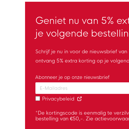
Geniet nu van 5% ext
je volgende bestellin
Schrijf je nu in voor de nieuwsbrief va
ontvang 5% extra korting op je volgen
Abonneer je op onze nieuwsbrief
Enter your email and accept the privacy
Privacybeleid
*De kortingscode is eenmalig te verzil
bestelling van €50,-. Zie actievoorwaa