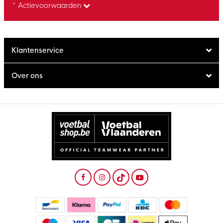
* Actievoorwaarden
Klantenservice
Over ons