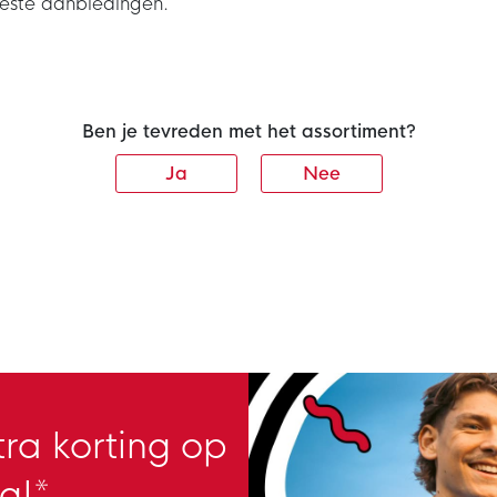
beste aanbiedingen.
Ben je tevreden met het assortiment?
Ja
Nee
ra korting op
g!*