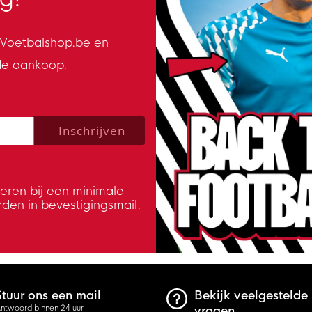
n Voetbalshop.be en
de aankoop.
 policy to subscribe to our newsletter.
Inschrijven
veren bij een minimale
rden in bevestigingsmail.
Stuur ons een mail
Bekijk veelgestelde
ntwoord binnen 24 uur
vragen