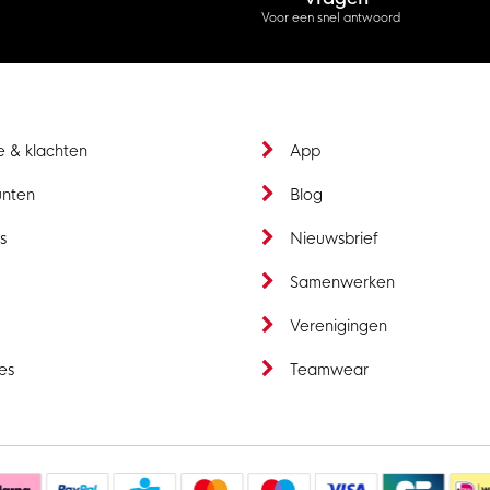
Voor een snel antwoord
e & klachten
App
unten
Blog
s
Nieuwsbrief
t
Samenwerken
Verenigingen
es
Teamwear