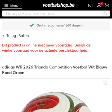
1
NL
Menu
Gratis retourneren* (60 dagen)
Terug
Ballen
Dit product is online niet meer voorradig. Bekijk de
winkelvoorraad voor de actuele beschikbaarheid.
adidas WK 2026 Trionda Competition Voetbal Wit Blauw
Rood Groen
Ga
naar
het
einde
van
de
afbeeldingen-
gallerij