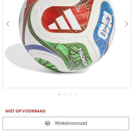
Ga
naar
het
NIET OP VOORRAAD
begin
van
Winkelvoorraad
de
afbeeldingen-
gallerij