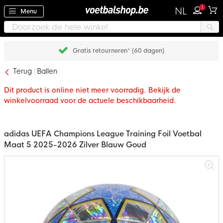
1
NL
Menu
Gratis retourneren* (60 dagen)
Terug
Ballen
Dit product is online niet meer voorradig. Bekijk de
winkelvoorraad voor de actuele beschikbaarheid.
adidas UEFA Champions League Training Foil Voetbal
Maat 5 2025-2026 Zilver Blauw Goud
Ga
naar
het
einde
van
de
afbeeldingen-
gallerij