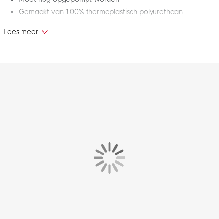
Gemaakt van 100% thermoplastisch polyurethaan
Lees meer
Onder een fonkelende sterrenhemel nemen Europa’s beste
teams het tegen elkaar op in de strijd om eeuwige roem. Deze
adidas UEFA Champions League Training Foil Voetbal Maat 5
2025-2026 Zilver Blauw Goud is geïnspireerd op de
wedstrijdbal voor de League Phase van het seizoen 2025-
2026. Het gedurfde design is geïnspireerd op astronomische
klokken en dierenriemtekens, en symboliseert het lot dat op het
spel staat. De duurzame, machinaal gestikte constructie en
veerkrachtige butyl binnenbal maken hem ideaal voor intensief
gebruik op het trainingsveld. Haal het beste spel in je naar
boven met deze gave UEFA Champions League voetbal!