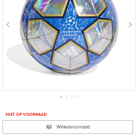
Ga
naar
het
NIET OP VOORRAAD
begin
van
Winkelvoorraad
de
afbeeldingen-
gallerij