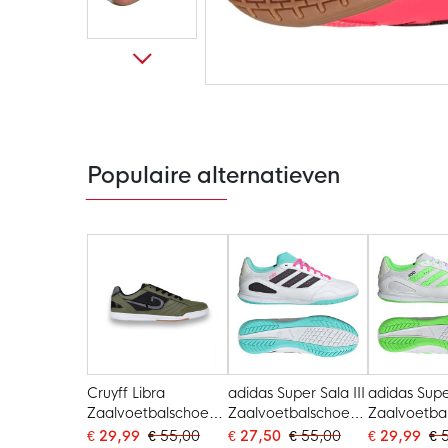
Ga
naar
het
begin
van
de
Populaire alternatieven
afbeeldingen-
gallerij
Cruyff Libra
adidas Super Sala III
adidas Super
Zaalvoetbalschoenen
Zaalvoetbalschoenen
Zaalvoetba
(IN) Groen Zwart
(IN) Wit Zwart
(IN) Wit Li
€ 29,99
€ 55,00
€ 27,50
€ 55,00
€ 29,99
€ 