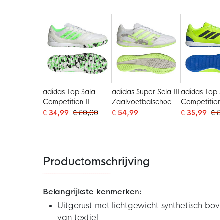
Turquoise Roze
Zwart
adidas Top Sala
adidas Super Sala III
adidas Top 
Competition II
Zaalvoetbalschoenen
Competition
Zaalvoetbalschoenen
(IN) Lichtgrijs
Zaalvoetba
€ 34,99
€ 80,00
€ 54,99
€ 35,99
€ 
(IN) Wit Lichtgroen
Lichtgroen Lime
(IN) Neong
Zwart
Zwart Blau
Productomschrijving
Belangrijkste kenmerken:
Uitgerust met lichtgewicht synthetisch 
van textiel