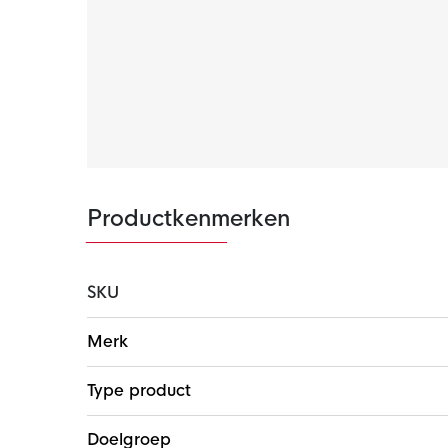
Gerecycled materiaal
Dit product bevat ten minste 20%
gerecycled
producten die gemaakt worden te verkleinen
Productkenmerken
SKU
Meer
Merk
informatie
Type product
Doelgroep