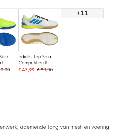
(IN) Wit Zwart
Turquoise Roze
+11
Sala
adidas Top Sala
 II
Competition II
lschoenen
Zaalvoetbalschoenen
80,00
€ 47,99
€ 80,00
eel
(IN) Wit Blauw
w
Neongeel Zwart
bovenwerk, ademende tong van mesh en voering