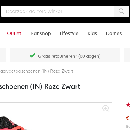
Zo
Outlet
Fanshop
Lifestyle
Kids
Dames
Gratis retourneren* (60 dagen)
Zaalvoetbalschoenen (IN) Roze Zwart
schoenen (IN) Roze Zwart
Wa
91
% o
€
Be