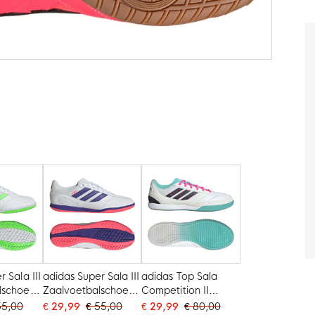
 Sala III
adidas Super Sala III
adidas Top Sala
lschoenen
Zaalvoetbalschoenen
Competition II
chtgroen
(IN) Wit Paars Roze
Zaalvoetbalschoenen
55,00
€ 29,99
€ 55,00
€ 29,99
€ 80,00