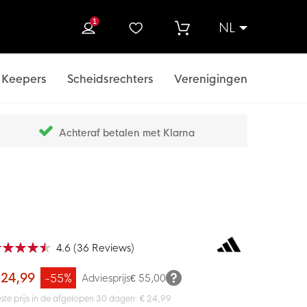
1
NL
ek
Keepers
Scheidsrechters
Verenigingen
Achteraf betalen met Klarna
4.6
(
36
Reviews
)
ardering:
100
f
 24,99
-55%
Adviesprijs
€ 55,00
ste prijs in de afgelopen 30 dagen: € 24,99