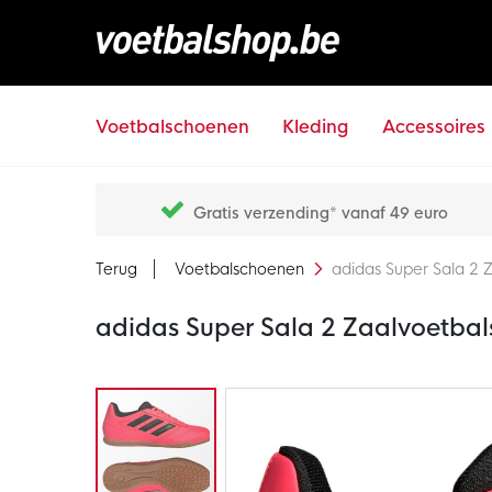
Voetbalschoenen
Kleding
Accessoires
Gratis verzending* vanaf 49 euro
Terug
Voetbalschoenen
adidas Super Sala 2 
adidas Super Sala 2 Zaalvoetbal
Ga
naar
het
einde
van
de