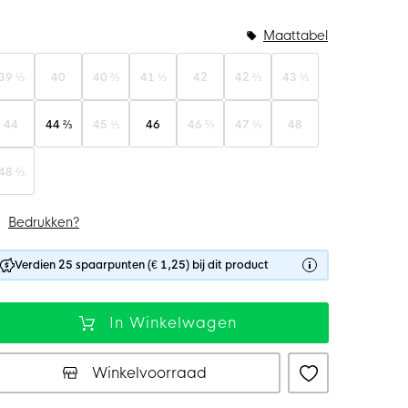
Maattabel
39 ⅓
40
40 ⅔
41 ⅓
42
42 ⅔
43 ⅓
44
44 ⅔
45 ⅓
46
46 ⅔
47 ⅓
48
48 ⅔
Bedrukken?
Verdien 25 spaarpunten (€ 1,25) bij dit product
In Winkelwagen
Winkelvoorraad