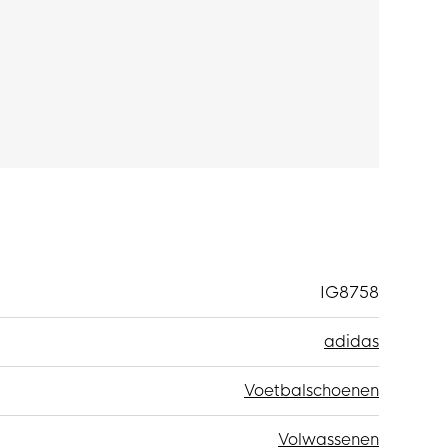
 materiaal
. Dit om de voetafdruk van de
.
IG8758
adidas
Voetbalschoenen
Volwassenen