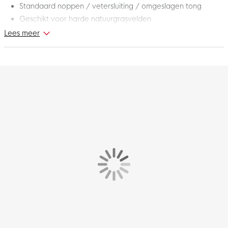
Standaard noppen / vetersluiting / omgeslagen tong
Geschikt voor harde natuurgrasvelden
Lees meer
Ontdek het verschil tussen proberen te scoren en het gewoon
doen met deze adidas Predator Elite FT Gras Voetbalschoenen
(FG) Wit Zwart Goud. Deze schoenen zijn ontworpen voor de
echte afmakers die elke kans willen benutten. Voel het
vertrouwen op het veld en laat je tegenstanders achter je.
Waar wacht je nog op? Maak jouw volgende goal werkelijkheid
met de adidas Predator!
Pasvorm – hoe valt deze schoen?
De adidas Predator heeft een standaard pasvorm.
HybridTouch-bovenwerk met Strikeskin-elementen
Het synthetische HybridTouch-bovenwerk met rubberen
Strikeskin-elementen verbeteren de balcontrole terwijl je langs
de verdediging dribbelt.
PRIMEKNIT-boord
Geef gas als je een opening ziet en profiteer van de flexibele