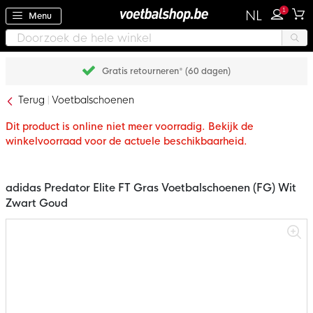
1
NL
Menu
Gratis retourneren* (60 dagen)
Terug
Voetbalschoenen
Dit product is online niet meer voorradig. Bekijk de
winkelvoorraad voor de actuele beschikbaarheid.
adidas Predator Elite FT Gras Voetbalschoenen (FG) Wit
Zwart Goud
Ga
naar
het
einde
van
de
afbeeldingen-
gallerij