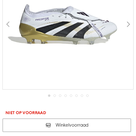
Ga
naar
het
NIET OP VOORRAAD
begin
van
Winkelvoorraad
de
afbeeldingen-
gallerij