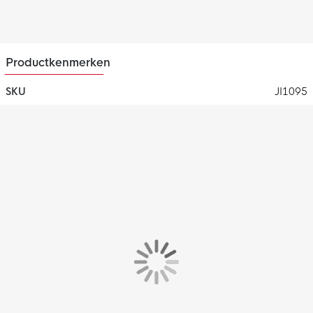
ondersteuning om snel van richting te kunnen veranderen
dankzij de PRIMEKNIT-boord.
Controlframe 2.0-loopzool
Productkenmerken
De Controlframe 2.0-loopzool biedt zelfs bij hoge snelheden
een uitstekend comfort en stabiliteit.
SKU
JI1095
Gerecycled materiaal
Dit product bestaat voor minstens 20% uit gerecyclede
materialen.