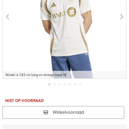
Model is 183 cm lang en draagt maat M
Ga
naar
het
NIET OP VOORRAAD
begin
van
Winkelvoorraad
de
afbeeldingen-
gallerij