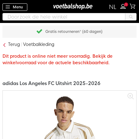
1
NL
Menu
Gratis retourneren* (60 dagen)
Terug
Voetbalkleding
Dit product is online niet meer voorradig. Bekijk de
winkelvoorraad voor de actuele beschikbaarheid.
adidas Los Angeles FC Uitshirt 2025-2026
Ga
naar
het
einde
van
de
afbeeldingen-
gallerij