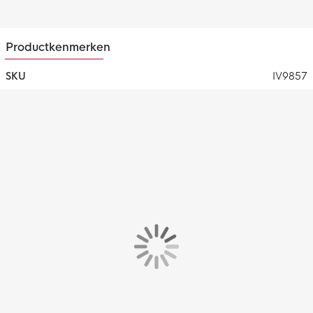
vochtbeheersingssysteem. Deze technologie voert het
transpiratievocht af naar de oppervlakte van het shirt, waar het
vervolgens kan verdampen. Zo blijf je droog, comfortabel en
Productkenmerken
gefocust op het spel, ongeacht het klimaat.
SKU
IV9857
Straal teamgeest uit met het adidas Los Angeles FC Uitshirt
2024-2025 en toon jouw liefde voor het team bij elke
gelegenheid.