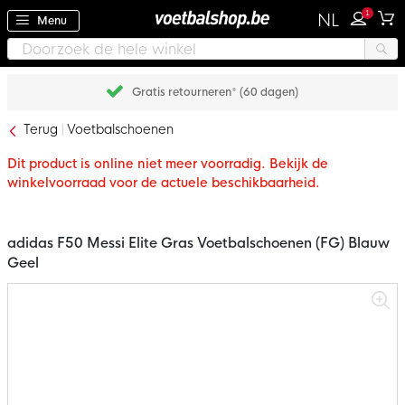
1
NL
Menu
Gratis retourneren* (60 dagen)
Terug
Voetbalschoenen
Dit product is online niet meer voorradig. Bekijk de
winkelvoorraad voor de actuele beschikbaarheid.
adidas F50 Messi Elite Gras Voetbalschoenen (FG) Blauw
Geel
Ga
naar
het
einde
van
de
afbeeldingen-
gallerij