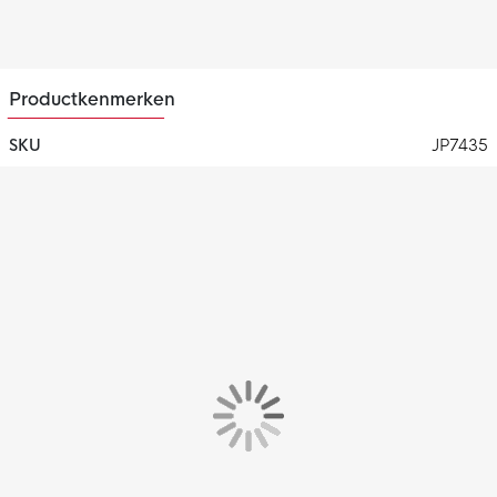
Speedframe 360-loopzool
De Speedframe 360-loopzool biedt optimale wendbaarheid op
stevige ondergronden.
Productkenmerken
SKU
JP7435