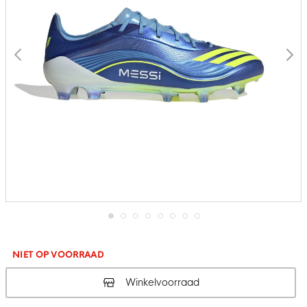
Ga
naar
het
NIET OP VOORRAAD
begin
van
Winkelvoorraad
de
afbeeldingen-
gallerij