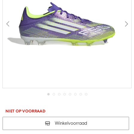
Ga
naar
het
NIET OP VOORRAAD
begin
van
Winkelvoorraad
de
afbeeldingen-
gallerij