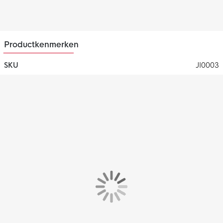
elk moment van de wedstrijd, in eender welke richting.
Tunnel tong
De lichtgewicht Tunnel tong die je kunt aanpassen, is voorzien
Productkenmerken
van strategisch geplaatste TPU-verstevigingen voor een
verbeterde pasvorm en extra ondersteuning.
SKU
JI0003
Gerecycled materiaal
Deze adidas F50 voetbalschoenen zijn gemaakt met
gerecyclede materialen en vertegenwoordigd zo één van de
oplossingen om afval te verminderen en de voetafdruk van dit
product te verkleinen.