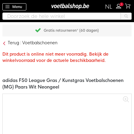
1
NL
Menu
Gratis retourneren* (60 dagen)
Terug
Voetbalschoenen
Dit product is online niet meer voorradig. Bekijk de
winkelvoorraad voor de actuele beschikbaarheid.
adidas F50 League Gras / Kunstgras Voetbalschoenen
(MG) Paars Wit Neongeel
Ga
naar
het
einde
van
de
afbeeldingen-
gallerij