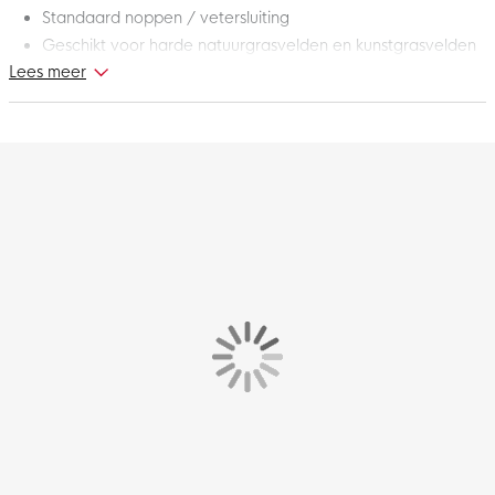
Standaard noppen / vetersluiting
Geschikt voor harde natuurgrasvelden en kunstgrasvelden
Lees meer
Ontketen je snelheid met deze adidas F50 League Gras /
Kunstgras Voetbalschoenen (MG) Kids Felrood Zwart Zilver. De
betoverende magie van Lionel Messi op het WK 2010 en het
WK 2014 komt helemaal terug in een gloednieuwe adidas F50,
volledig afgestemd aan de vereisten van het hedendaagse
voetbal. De adidas F50 helpt jou tot in de puntjes met het
uitvoeren van iedere actie, op volle snelheid. Deze
voetbalschoen is de opvolger van de lichtgewicht adidas X en
tilt jouw spel zonder twijfel naar een hoger niveau. Toon nu wat
je in je mars hebt met deze prachtige adidas F50
voetbalschoenen!
Pasvorm – hoe valt deze schoen?
De adidas F50 heeft een smalle pasvorm.
Fiberskin-bovenwerk met Sprintgrid-print
Het Fiberskin-bovenwerk van deze lichtgewicht adidas F50