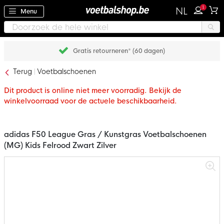
1
NL
Menu
Gratis retourneren* (60 dagen)
Terug
Voetbalschoenen
Dit product is online niet meer voorradig. Bekijk de
winkelvoorraad voor de actuele beschikbaarheid.
adidas F50 League Gras / Kunstgras Voetbalschoenen
(MG) Kids Felrood Zwart Zilver
Ga
naar
het
einde
van
de
afbeeldingen-
gallerij