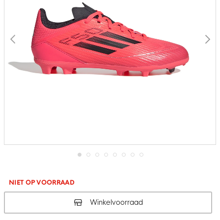
Ga
naar
het
NIET OP VOORRAAD
begin
van
Winkelvoorraad
de
afbeeldingen-
gallerij