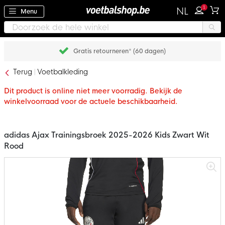
1
NL
Menu
Gratis retourneren* (60 dagen)
Terug
Voetbalkleding
Dit product is online niet meer voorradig. Bekijk de
winkelvoorraad voor de actuele beschikbaarheid.
adidas Ajax Trainingsbroek 2025-2026 Kids Zwart Wit
Rood
Ga
naar
het
einde
van
de
afbeeldingen-
gallerij