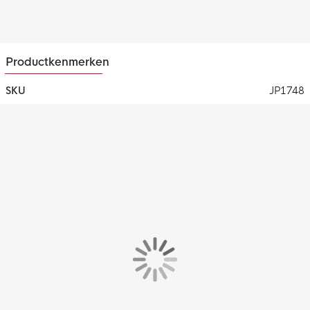
De adidas Ajax trainingsbroek is gemaakt van interlock, 100%
gerecycled polyester
. De vochtafvoerende AEROREADY
technologie zorgt ervoor dat jij altijd droog en comfortabel blijft
tijdens je training.
Productkenmerken
SKU
JP1748