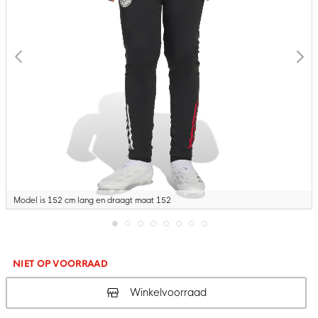
Model is 152 cm lang en draagt maat 152
Ga
naar
het
NIET OP VOORRAAD
begin
van
Winkelvoorraad
de
afbeeldingen-
gallerij