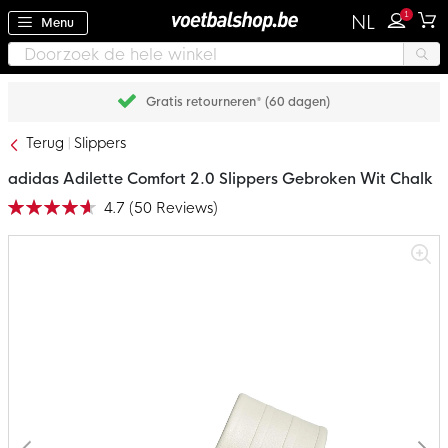
1
NL
Menu
Gratis retourneren* (60 dagen)
Terug
Slippers
adidas Adilette Comfort 2.0 Slippers Gebroken Wit Chalk
4.7
(
50
Reviews
)
Waardering:
93
100
% of
Ga
naar
het
einde
van
de
afbeeldingen-
gallerij