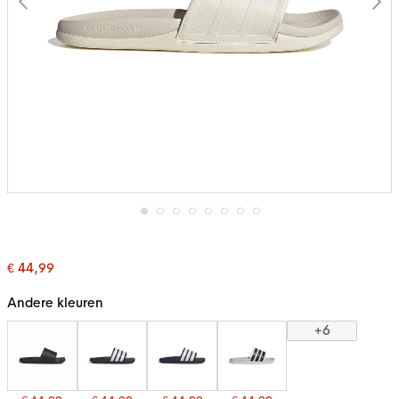
Ga
naar
het
€ 44,99
begin
van
de
Andere kleuren
afbeeldingen-
gallerij
+6