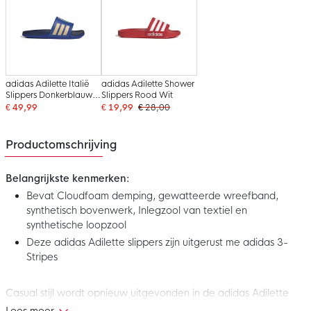
adidas Adilette Italië
adidas Adilette Shower
Slippers Donkerblauw
Slippers Rood Wit
Goud
€ 49,99
€ 19,99
€ 28,00
Productomschrijving
Belangrijkste kenmerken:
Bevat Cloudfoam demping, gewatteerde wreefband,
synthetisch bovenwerk, Inlegzool van textiel en
synthetische loopzool
Deze adidas Adilette slippers zijn uitgerust me adidas 3-
Stripes
Casual stijl wordt opnieuw uitgevonden in de adidas Adilette
Comfort 2.0 Slippers Gebroken Wit Chalk. Met Cloudfoam-