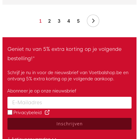
Volgende
1
2
3
4
5
Geniet nu van 5% extra korting op je volgende
bestelling!*
Schrijf je nu in voor de nieuwsbrief van Voetbalshop.be en
ontvang 5% extra korting op je volgende aankoop.
Abonneer je op onze nieuwsbrief
Enter your email and accept the privacy policy to subscribe to 
Privacybeleid
Inschrijven