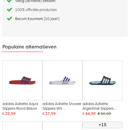
Veilig (achteraf) betalen
100% officiële producten
Becom Keurmerk (10 jaar!)
Populaire alternatieven
adidas Adilette Aqua
adidas Adilette Shower
adidas Adilette
Slippers Rood Blauw
Slippers Wit
Argentinië Slippers
Donkerblauw Rood
Lichtblauw
€ 22,99
€ 27,99
€ 44,99
€ 50,00
Donkerblauw Goud
+15