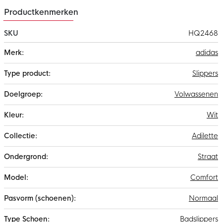
Productkenmerken
SKU
HQ2468
Meer
adidas
informatie
Slippers
Volwassenen
Wit
Adilette
Straat
Comfort
Normaal
Badslippers