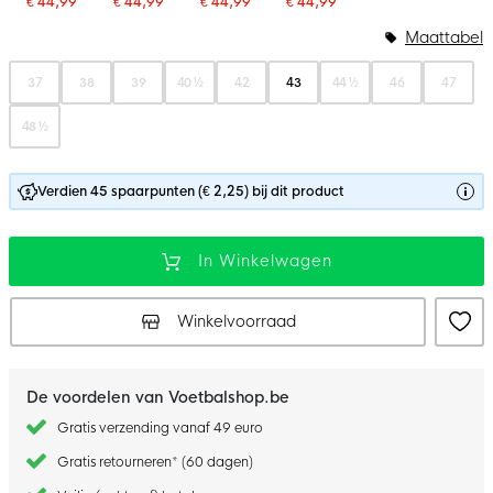
€ 44,99
€ 44,99
€ 44,99
€ 44,99
Maattabel
37
38
39
40 ½
42
43
44 ½
46
47
48 ½
Verdien 45 spaarpunten (€ 2,25) bij dit product
In Winkelwagen
Winkelvoorraad
De voordelen van Voetbalshop.be
Gratis verzending vanaf 49 euro
Gratis retourneren* (60 dagen)