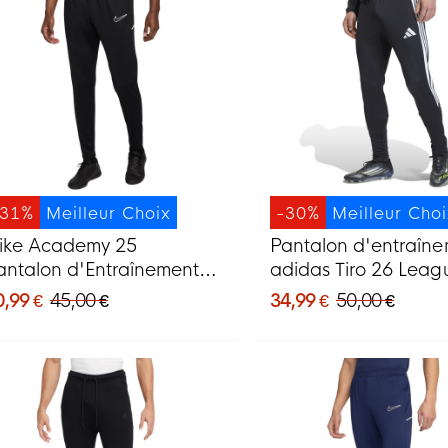
-31%
Meilleur Choix
-30%
Meilleur Cho
ike Academy 25
Pantalon d'entraîn
antalon d'Entraînement
adidas Tiro 26 Leag
oir Blanc
Regular noir et blan
0,99 €
45,00 €
34,99 €
50,00 €