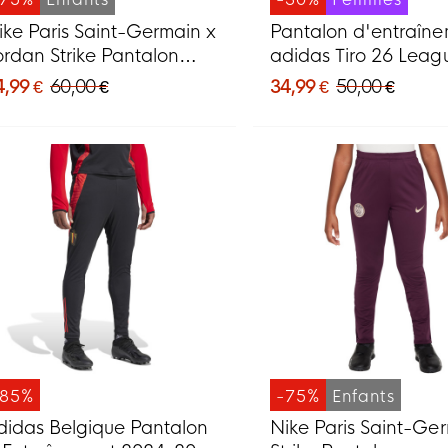
ike Paris Saint-Germain x
Pantalon d'entraîn
ordan Strike Pantalon
adidas Tiro 26 Leag
'Entraînement 2024-2025
Regular pour femmes
4,99 €
60,00 €
34,99 €
50,00 €
nfants Noir Rose Bronze
et blanc
-85%
-75%
Enfants
didas Belgique Pantalon
Nike Paris Saint-Ge