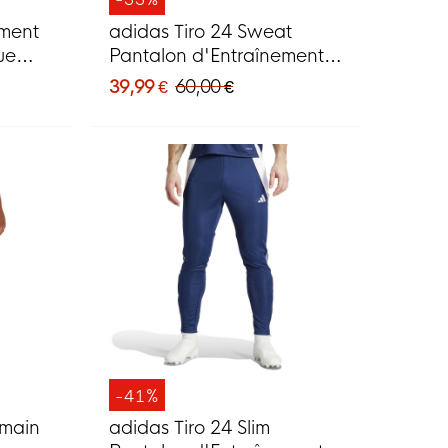
ement
adidas Tiro 24 Sweat
ue
Pantalon d'Entraînement
, noir
Noir Blanc
39,99 €
60,00 €
-41%
rmain
adidas Tiro 24 Slim