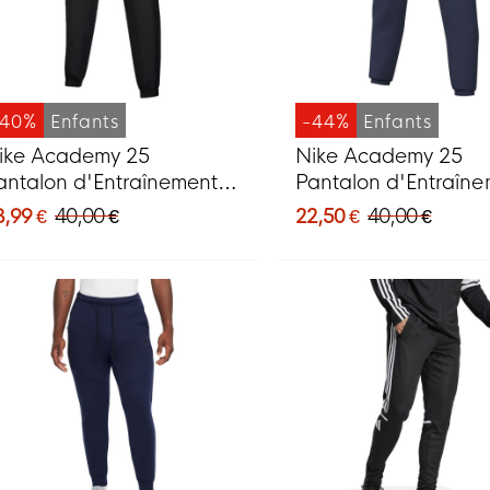
-40%
Enfants
-44%
Enfants
ike Academy 25
Nike Academy 25
antalon d'Entraînement
Pantalon d'Entraîn
nfants Noir Blanc
Enfants Bleu Foncé 
3,99 €
40,00 €
22,50 €
40,00 €