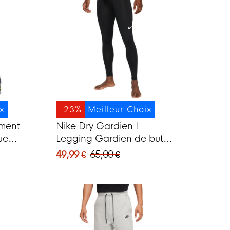
ix
-23%
Meilleur Choix
ement
Nike Dry Gardien I
ue
Legging Gardien de but
c
Noir
49,99 €
65,00 €