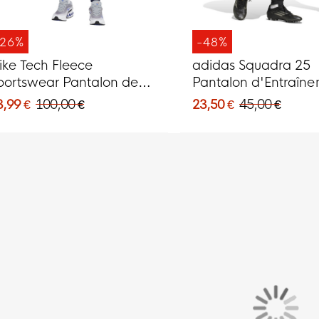
-26%
-48%
ike Tech Fleece
adidas Squadra 25
portswear Pantalon de
Pantalon d'Entraîn
ogging Bleu Foncé Noir
Noir Blanc
3,99 €
100,00 €
23,50 €
45,00 €