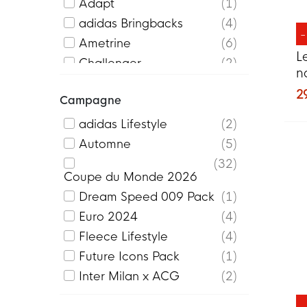
Adapt
1
adidas Bringbacks
4
Ametrine
6
L
Challenger
2
n
Classico
1
2
Campagne
Club Fleece
21
Coldgear
1
adidas Lifestyle
2
Entrada 22
8
Automne
5
First
1
32
Coupe du Monde 2026
Flex
3
Dream Speed 009 Pack
1
Gardien
2
Euro 2024
4
Icon
6
Fleece Lifestyle
4
Icons
6
Future Icons Pack
1
Ignite
5
Inter Milan x ACG
2
King
1
KM PE
2
League
2