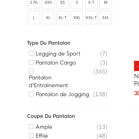
176
XXS
XS
S
S-T
M
L
XL
XL-T
XXL
XXL-T
3XL
Type Du Pantalon
Legging de Sport
7
Pantalon Cargo
3
365
N
Pantalon
P
d'Entraînement
N
3
Pantalon de Jogging
138
Coupe Du Pantalon
Ample
13
Effilé
48