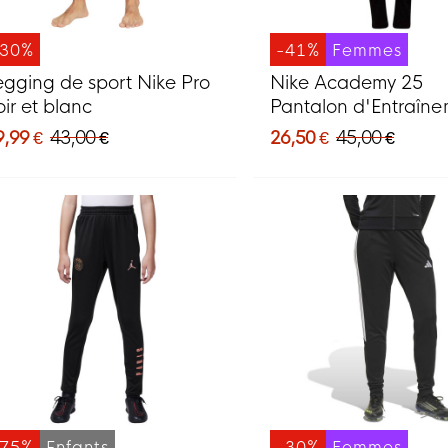
-30%
-41%
Femmes
egging de sport Nike Pro
Nike Academy 25
oir et blanc
Pantalon d'Entraîn
Femmes Noir Blanc
9,99 €
43,00 €
26,50 €
45,00 €
-75%
Enfants
-30%
Femmes