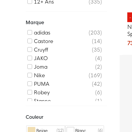
12+ Ans
335
Marque
N
adidas
203
S
J
Castore
14
7
Cruyff
35
JAKO
4
Joma
2
Nike
169
PUMA
42
Robey
6
Stanno
1
Touzani
3
Couleur
Uhlsport
3
Under Armour
31
12
6
Beige
Blanc