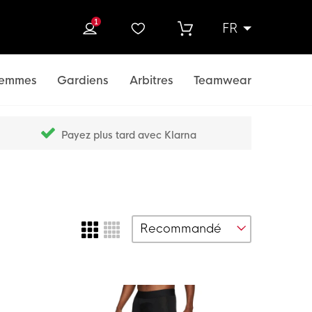
1
FR
rcher
emmes
Gardiens
Arbitres
Teamwear
Payez plus tard avec Klarna