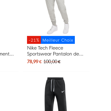
-21%
Meilleur Choix
Nike Tech Fleece
ement
Sportswear Pantalon de
Jogging Gris Clair Noir
78,99 €
100,00 €