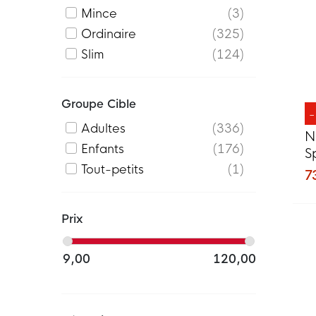
Mince
3
Ordinaire
325
Slim
124
Groupe Cible
Adultes
336
N
Enfants
176
S
Tout-petits
1
J
7
Prix
9,00
120,00