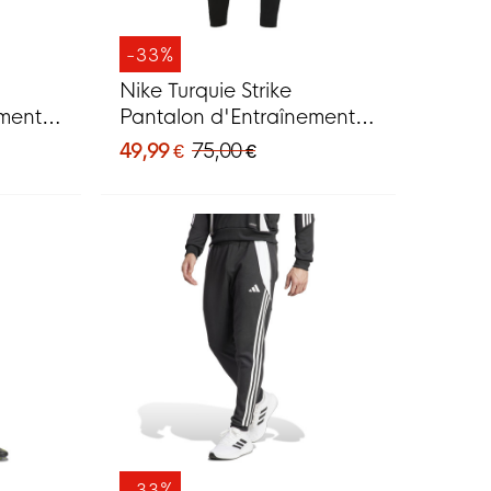
-33%
Nike Turquie Strike
ement
Pantalon d'Entraînement
2026-2028 Noir Rouge
49,99 €
75,00 €
Blanc
-33%