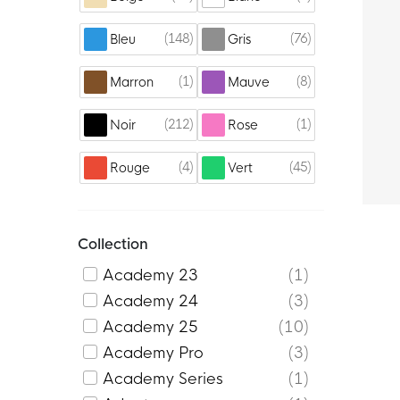
148
76
Bleu
Gris
1
8
Marron
Mauve
212
1
Noir
Rose
4
45
Rouge
Vert
Collection
Academy 23
1
Academy 24
3
Academy 25
10
Academy Pro
3
Academy Series
1