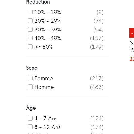
Réduction
10% - 19%
9
20% - 29%
74
30% - 39%
94
40% - 49%
157
N
>= 50%
179
P
E
2
Sexe
Femme
217
Homme
483
Âge
4 - 7 Ans
174
8 - 12 Ans
174