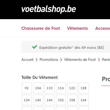
Chaussures de Foot
Vêtements
Accesso
Expédition gratuite* dès 49 euros (BE)
Accueil
Promotions
Vêtements de Foot
Pant
Taille Du Vêtement
Pr
92
104
110
116
122
128
134
140
146
152
158
164