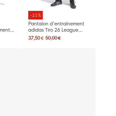
-25%
Pantalon d'entraînement
ement
adidas Tiro 26 League
Regular bleu foncé blanc
37,50 €
50,00 €