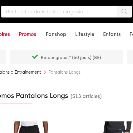
Che
ires
Promos
Fanshop
Lifestyle
Enfants
F
Retour gratuit* (60 jours) (BE)
alons d'Entraînement
Pantalons Longs
omos Pantalons Longs
(513 articles)