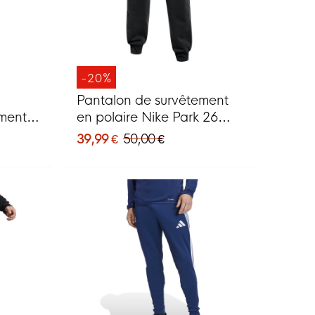
-20%
Pantalon de survêtement
ement
en polaire Nike Park 26
Blanc
noir et blanc
39,99 €
50,00 €