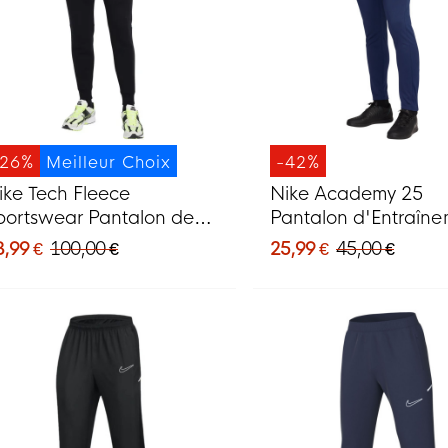
-26%
Meilleur Choix
-42%
ike Tech Fleece
Nike Academy 25
portswear Pantalon de
Pantalon d'Entraîn
ogging Noir Gris Foncé
Bleu Foncé Blanc
3,99 €
100,00 €
25,99 €
45,00 €