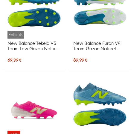
Enfants
New Balance Tekela V5
New Balance Furon V9
Team Low Gazon Naturel
Team Gazon Naturel
Chaussures de Foot (FG)
Chaussures de Foot (FG)
Enfants Bleu Métallique
Blanc Jaune Bleu
69,99 €
89,99 €
Jaune