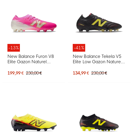
-13%
-41%
New Balance Furon V8
New Balance Tekela V5
Elite Gazon Naturel
Elite Low Gazon Naturel
Chaussures de Foot (FG)
Chaussures de Foot (FG)
Rose Vif Blanc Doré
Noir Jaune Rouge
199,99 €
230,00 €
134,99 €
230,00 €