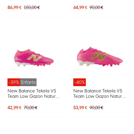
Chaussures de Foot (FG)
Chaussures de Foot (FG)
Rose Vif Blanc Doré
Rose Vif Blanc Doré
86,99 €
150,00 €
64,99 €
90,00 €
-39%
Enfants
-40%
New Balance Tekela V5
New Balance Tekela V5
Team Low Gazon Naturel
Team Low Gazon Naturel
Chaussures de Foot (FG)
Chaussures de Foot (FG)
Enfants Rose Vif Blanc
Rose Vif Blanc Doré
42,99 €
70,00 €
53,99 €
90,00 €
Doré