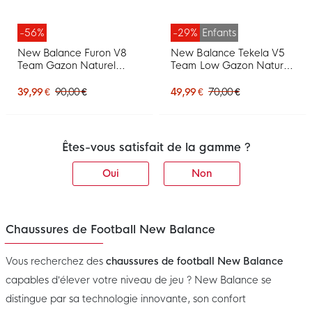
-56%
-29%
Enfants
New Balance Furon V8
New Balance Tekela V5
Team Gazon Naturel
Team Low Gazon Naturel
Chaussures de Foot (FG)
Chaussures de Foot (FG)
Jaune Noir Rouge
Enfants Noir Jaune Rouge
39,99 €
90,00 €
49,99 €
70,00 €
Êtes-vous satisfait de la gamme ?
Oui
Non
Chaussures de Football New Balance
Vous recherchez des
chaussures de football New Balance
capables d’élever votre niveau de jeu ? New Balance se
distingue par sa technologie innovante, son confort