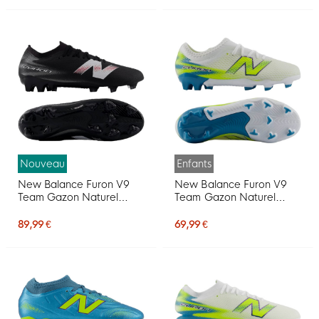
Nouveau
Enfants
New Balance Furon V9
New Balance Furon V9
Team Gazon Naturel
Team Gazon Naturel
Chaussures de Foot (FG)
Chaussures de Foot (FG)
Noir Blanc Rouge
Enfants Blanc Jaune Bleu
89,99 €
69,99 €