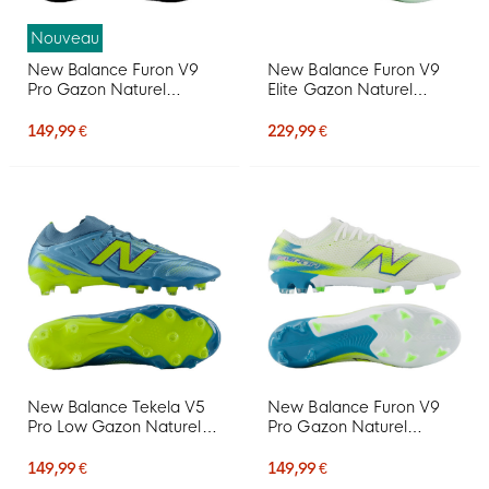
Nouveau
New Balance Furon V9
New Balance Furon V9
Pro Gazon Naturel
Elite Gazon Naturel
Chaussures de Foot (FG)
Chaussures de Foot (FG)
Noir Blanc Rouge
Blanc Jaune Bleu
149,99 €
229,99 €
New Balance Tekela V5
New Balance Furon V9
Pro Low Gazon Naturel
Pro Gazon Naturel
Chaussures de Foot (FG)
Chaussures de Foot (FG)
Bleu Métallique Jaune
Blanc Jaune Bleu
149,99 €
149,99 €