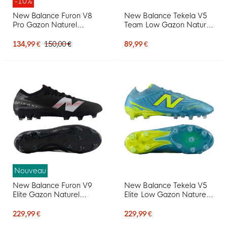
-10%
New Balance Furon V8
New Balance Tekela V5
Pro Gazon Naturel
Team Low Gazon Naturel
Chaussures de Foot (FG)
Chaussures de Foot (FG)
Rose Vif Blanc Doré
Bleu Métallique Jaune
134,99 €
150,00 €
89,99 €
Nouveau
New Balance Furon V9
New Balance Tekela V5
Elite Gazon Naturel
Elite Low Gazon Naturel
Chaussures de Foot (FG)
Chaussures de Foot (FG)
Noir Blanc Rouge
Bleu Métallique Jaune
229,99 €
229,99 €