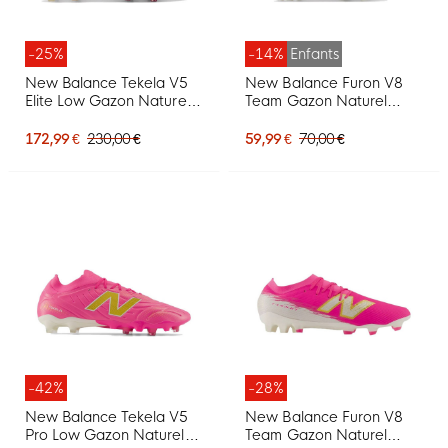
-25%
-14%
Enfants
New Balance Tekela V5
New Balance Furon V8
Elite Low Gazon Naturel
Team Gazon Naturel
Chaussures de Foot (FG)
Chaussures de Foot (FG)
Rose Vif Blanc Doré
Enfants Rose Vif Blanc
172,99 €
230,00 €
59,99 €
70,00 €
Doré
-42%
-28%
New Balance Tekela V5
New Balance Furon V8
Pro Low Gazon Naturel
Team Gazon Naturel