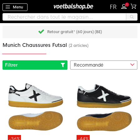
1
FR
Menu
Retour gratuit* (60 jours) (BE)
Munich Chaussures Futsal
(2 articles)
Filtrer
-36%
-44%