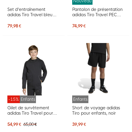
Nouveau
Set d'entraînement
Pantalon de présentation
adidas Tiro Travel bleu
adidas Tiro Travel PEC
foncé noir
Zwolle 2026-2027 bleu
foncé
79,98 €
74,99 €
-15%
Enfants
Enfants
Gilet de survêtement
Short de voyage adidas
adidas Tiro Travel pour
Tiro pour enfants, noir
Enfants, noir
54,99 €
65,00 €
39,99 €