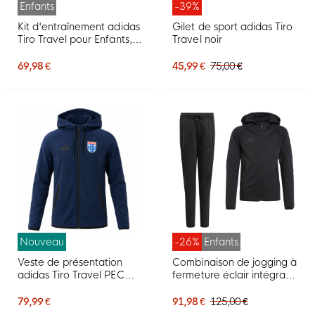
Enfants
-39%
Kit d'entraînement adidas
Gilet de sport adidas Tiro
Tiro Travel pour Enfants,
Travel noir
gris et noir
69,98 €
45,99 €
75,00 €
Nouveau
-26%
Enfants
Veste de présentation
Combinaison de jogging à
adidas Tiro Travel PEC
fermeture éclair intégrale
Zwolle 2026-2027 Bleu
adidas Tiro Travel pour
foncé
Enfants, noire
79,99 €
91,98 €
125,00 €