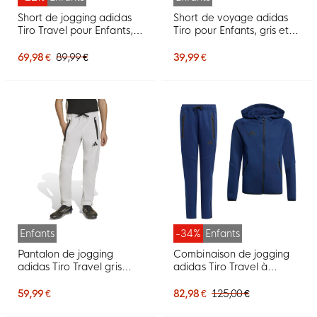
Short de jogging adidas
Short de voyage adidas
Tiro Travel pour Enfants,
Tiro pour Enfants, gris et
noir
noir
69,98 €
89,99 €
39,99 €
Enfants
-34%
Enfants
Pantalon de jogging
Combinaison de jogging
adidas Tiro Travel gris
adidas Tiro Travel à
pour enfants
fermeture éclair intégrale
pour enfants, bleu foncé
59,99 €
82,98 €
125,00 €