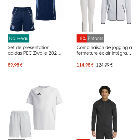
Nouveau
-8%
Enfants
Set de présentation
Combinaison de jogging à
adidas PEC Zwolle 2026-
fermeture éclair intégrale
2027 Bleu foncé
adidas Tiro Travel pour
enfants, gris
89,98 €
114,98 €
124,99 €