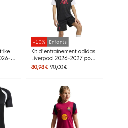
-10%
Enfants
rike
Kit d'entraînement adidas
026-
Liverpool 2026-2027 pour
uge
Enfants, noir, gris, blanc,
80,98 €
90,00 €
rouge