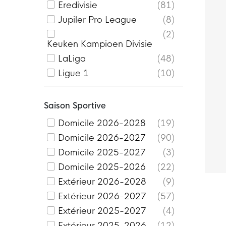
Eredivisie
81
Jupiler Pro League
8
2
Keuken Kampioen Divisie
LaLiga
48
Ligue 1
10
MLS
2
Premier League
104
Saison Sportive
Primeira Liga
1
Domicile 2026-2028
19
Serie A
48
Domicile 2026-2027
90
Super Lig
2
Domicile 2025-2027
3
Équipes nationales
80
Domicile 2025-2026
22
Extérieur 2026-2028
9
Extérieur 2026-2027
57
Extérieur 2025-2027
4
Extérieur 2025-2026
12