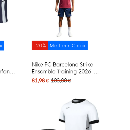
ix
-20%
Meilleur Choix
Nike FC Barcelone Strike
nfants
Ensemble Training 2026-
nc
2027 Rouge Bleu Foncé
81,98 €
103,00 €
Jaune