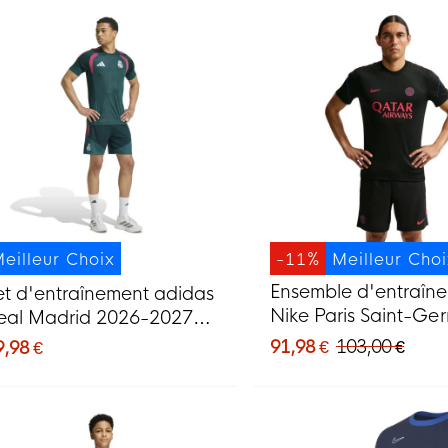
eilleur Choix
-11%
Meilleur Cho
Ensemble d'entraîn
et d'entraînement adidas
Nike Paris Saint-Ge
eal Madrid 2026-2027
Strike 2026-2027 noi
ert foncé rose blanc
91,98 €
103,00 €
9,98 €
rouge vif bleu foncé