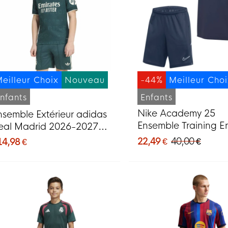
eilleur Choix
Nouveau
-44%
Meilleur Cho
nfants
Enfants
Nike Academy 25
nsemble Extérieur adidas
Ensemble Training E
eal Madrid 2026-2027
Bleu Foncé Bleu Bla
our enfants
22,49 €
40,00 €
14,98 €