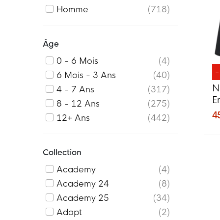
Maroc
6
Homme
718
Mexique
1
Pays-Bas
105
Âge
Portugal
2
0 - 6 Mois
4
Turquie
3
6 Mois - 3 Ans
40
N
4 - 7 Ans
317
E
8 - 12 Ans
275
N
4
12+ Ans
442
Collection
Academy
4
Academy 24
8
Academy 25
34
Adapt
2