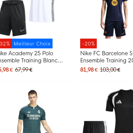
-32%
Meilleur Choix
-20%
ike Academy 25 Polo
Nike FC Barcelone St
nsemble Training Blanc
Ensemble Training 2
oir Gris
2027 Bleu Foncé Ro
5,98 €
67,99 €
81,98 €
103,00 €
Jaune