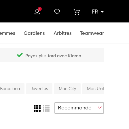
1
FR
rcher
emmes
Gardiens
Arbitres
Teamwear
Payez plus tard avec Klarna
Barcelona
Juventus
Man City
Man United
PSG