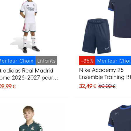
eilleur Choix
Enfants
-35%
Meilleur Cho
Nike Academy 25
it adidas Real Madrid
Ensemble Training B
ome 2026-2027 pour
Foncé Bleu Blanc
nfants
32,49 €
50,00 €
09,99 €