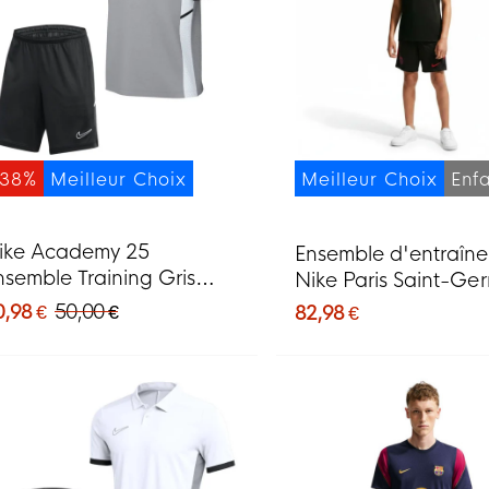
-38%
Meilleur Choix
Meilleur Choix
Enf
ike Academy 25
Ensemble d'entraîn
nsemble Training Gris
Nike Paris Saint-Ge
oir Blanc
Strike 2026-2027 po
0,98 €
50,00 €
82,98 €
Enfants, noir, rouge v
bleu foncé