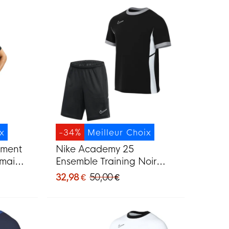
ix
-34%
Meilleur Choix
ement
Nike Academy 25
rmain
Ensemble Training Noir
r
Gris Blanc
32,98 €
50,00 €