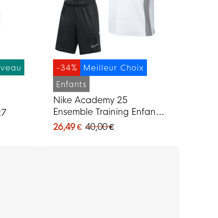
veau
-34%
Meilleur Choix
Enfants
Nike Academy 25
Ensemble Training Enfants
27
Blanc Noir Gris
26,49 €
40,00 €