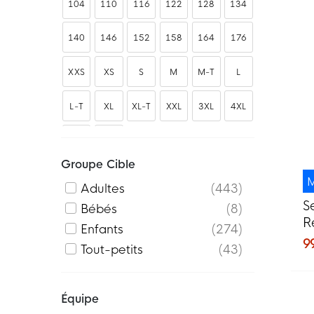
104
110
116
122
128
134
140
146
152
158
164
176
XXS
XS
S
M
M-T
L
L-T
XL
XL-T
XXL
3XL
4XL
4XL-T
5XL
Groupe Cible
M
Adultes
443
S
Bébés
8
R
Enfants
274
v
9
Tout-petits
43
Équipe