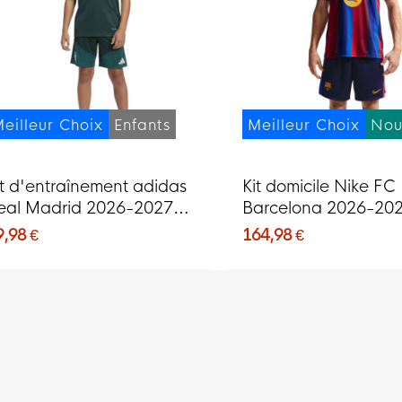
eilleur Choix
Enfants
Meilleur Choix
Nou
it d'entraînement adidas
Kit domicile Nike FC
eal Madrid 2026-2027
Barcelona 2026-20
our Enfants, vert foncé,
9,98 €
164,98 €
ose, blanc