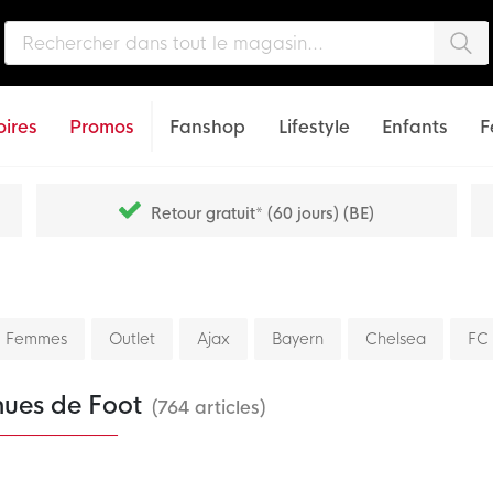
Che
ires
Promos
Fanshop
Lifestyle
Enfants
F
Retour gratuit* (60 jours) (BE)
Femmes
Outlet
Ajax
Bayern
Chelsea
FC 
nues de Foot
(764 articles)