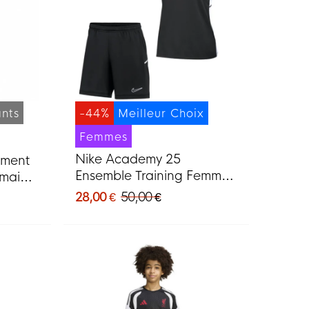
ants
-44%
Meilleur Choix
Femmes
Nike Academy 25
ement
Ensemble Training Femmes
rmain
Noir Gris Blanc
ur
28,00 €
50,00 €
if,