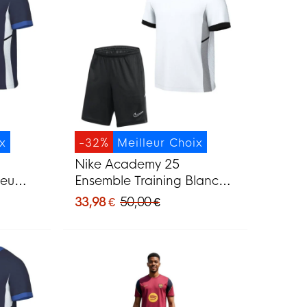
ix
-32%
Meilleur Choix
Nike Academy 25
leu
Ensemble Training Blanc
Noir Gris
33,98 €
50,00 €