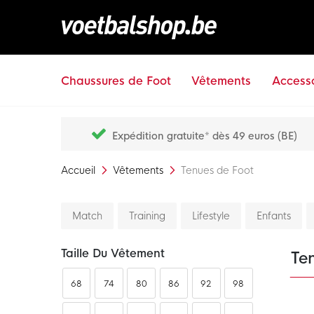
Chaussures de Foot
Vêtements
Accesso
Expédition gratuite* dès 49 euros (BE)
Accueil
Vêtements
Tenues de Foot
Match
Training
Lifestyle
Enfants
Taille Du Vêtement
Te
68
74
80
86
92
98