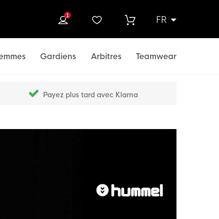
1
FR
rcher
emmes
Gardiens
Arbitres
Teamwear
Payez plus tard avec Klarna