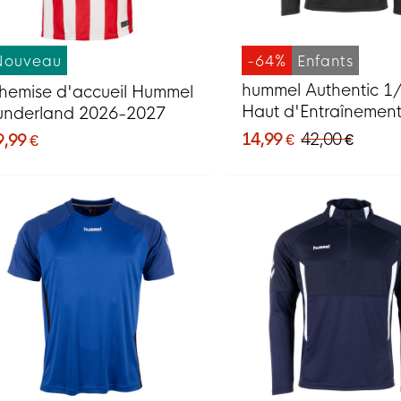
Nouveau
-64%
Enfants
hummel Authentic 1/
hemise d'accueil Hummel
Haut d'Entraînemen
underland 2026-2027
Enfants Noir Blanc
14,99 €
42,00 €
9,99 €