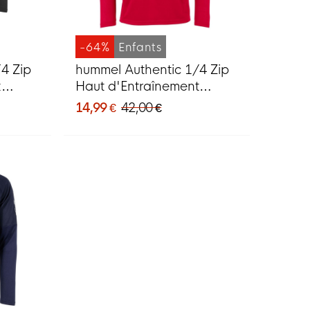
-64%
Enfants
4 Zip
hummel Authentic 1/4 Zip
t
Haut d'Entraînement
Enfants Rouge
14,99 €
42,00 €