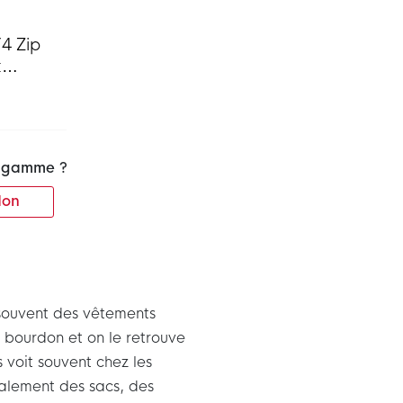
4 Zip
t
Blanc
la gamme ?
on
 souvent des vêtements
n bourdon et on le retrouve
 voit souvent chez les
alement des sacs, des