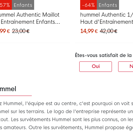
-57%
Enfants
-64%
Enfants
ummel Authentic Maillot
hummel Authentic 1/
'Entraînement Enfants
Haut d'Entraînemen
leu
Enfants Bleu Foncé 
99 €
23,00 €
14,99 €
42,00 €
Êtes-vous satisfait de 
Oui
N
mmel
 Hummel, l'équipe est au centre, c'est pourquoi on voit
el sur les terrains. Le logo de l'entreprise représente u
out. Les survêtements Hummel sont les plus connus, on les
bs amateurs. Outre les survêtements, Hummel propose ég