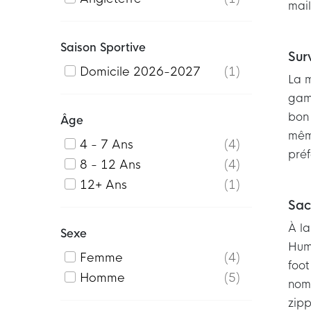
mail
Saison Sportive
Sur
Domicile 2026-2027
1
La 
gamm
bon 
Âge
même
4 - 7 Ans
4
préf
8 - 12 Ans
4
12+ Ans
1
Sac
À l
Sexe
Humm
Femme
4
foot
Homme
5
nom
zipp