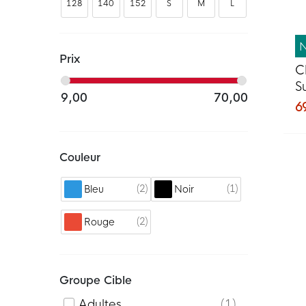
128
140
152
S
M
L
Prix
C
S
9,00
70,00
6
Couleur
2
1
Bleu
Noir
2
Rouge
Groupe Cible
Adultes
1