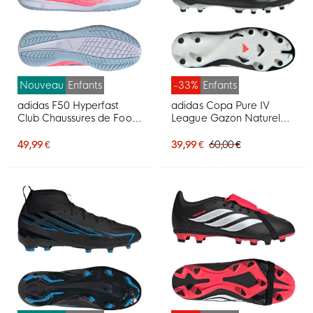
Nouveau
Enfants
-33%
Enfants
adidas F50 Hyperfast
adidas Copa Pure IV
Club Chaussures de Foot
League Gazon Naturel
en Salle (IN) Blanc Mauve
Chaussures de Foot (FG)
Rose
Enfants Noir Blanc Rouge
49,99 €
39,99 €
60,00 €