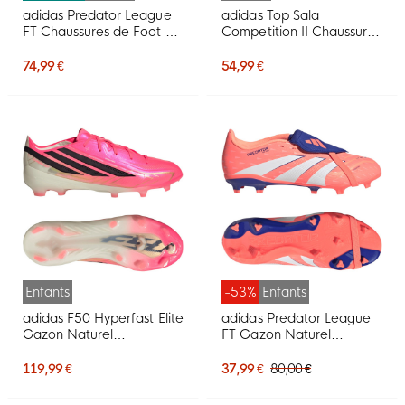
adidas Predator League
adidas Top Sala
FT Chaussures de Foot en
Competition II Chaussures
Salle (IN) Enfants Blanc
de Foot en Salle (IN)
Noir Rose
Enfants Gris Clair Vert
74,99 €
54,99 €
Clair Lime
Enfants
-53%
Enfants
adidas F50 Hyperfast Elite
adidas Predator League
Gazon Naturel
FT Gazon Naturel
Chaussures de Foot (FG)
Artificiel Chaussures de
Enfants Rose Vif Noir
Foot (MG) Orange Blanc
119,99 €
37,99 €
80,00 €
Doré Blanc
Bleu