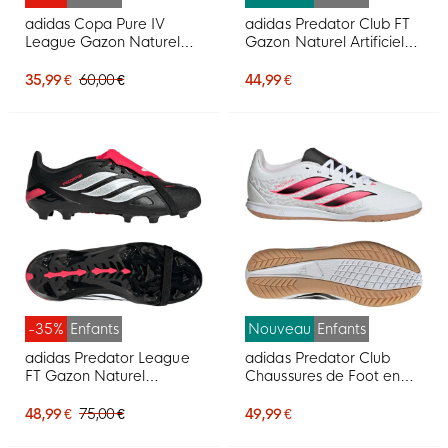
adidas Copa Pure IV
adidas Predator Club FT
League Gazon Naturel
Gazon Naturel Artificiel
Chaussures de Foot (FG)
Chaussures de Foot (MG)
Enfants Argenté Blanc
Tout-Petits Blanc Noir
35,99 €
60,00 €
44,99 €
Gris Foncé
Rose
-35%
Enfants
Nouveau
Enfants
adidas Predator League
adidas Predator Club
FT Gazon Naturel
Chaussures de Foot en
Chaussures de Foot (FG)
Salle (IN) Enfants Blanc
Enfants Noir Blanc Rouge
Noir Rose
48,99 €
75,00 €
49,99 €