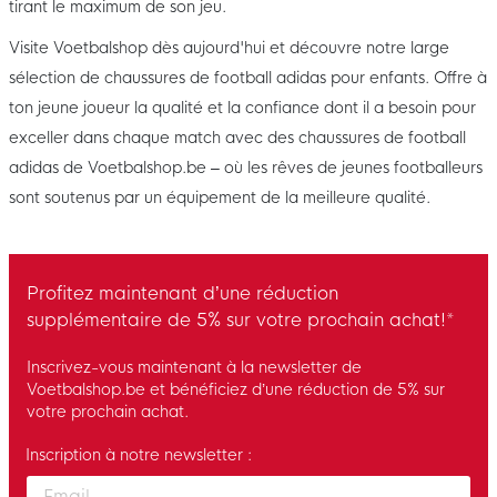
tirant le maximum de son jeu.
Visite Voetbalshop dès aujourd'hui et découvre notre large
sélection de chaussures de football adidas pour enfants. Offre à
ton jeune joueur la qualité et la confiance dont il a besoin pour
exceller dans chaque match avec des chaussures de football
adidas de Voetbalshop.be – où les rêves de jeunes footballeurs
sont soutenus par un équipement de la meilleure qualité.
Profitez maintenant d’une réduction
supplémentaire de 5% sur votre prochain achat!*
Inscrivez-vous maintenant à la newsletter de
Voetbalshop.be et bénéficiez d’une réduction de 5% sur
votre prochain achat.
Inscription à notre newsletter :
Enter your email and accept the privacy policy to subscribe to 