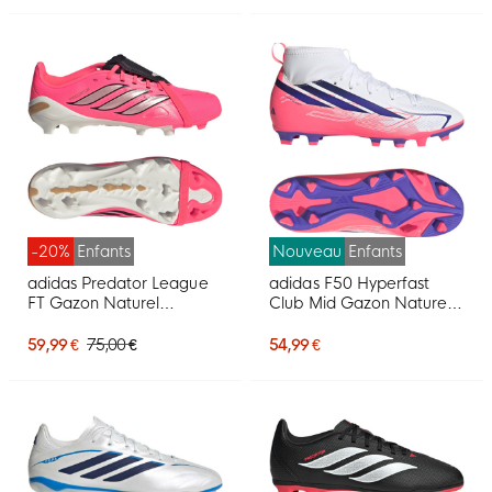
Noir
-20%
Enfants
Nouveau
Enfants
adidas Predator League
adidas F50 Hyperfast
FT Gazon Naturel
Club Mid Gazon Naturel
Chaussures de Foot (FG)
Artificiel Chaussures de
Enfants Rose Vif Gris
Foot (MG) Enfants Blanc
59,99 €
75,00 €
54,99 €
Argenté Noir Doré
Mauve Rose