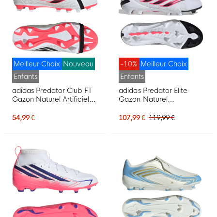
Meilleur Choix
Nouveau
-10%
Meilleur Choix
Enfants
Enfants
adidas Predator Club FT
adidas Predator Elite
Gazon Naturel Artificiel
Gazon Naturel
Chaussures de Foot (MG)
Chaussures de Foot (FG)
Enfants Blanc Noir Rose
Enfants Blanc Noir Rose
54,99 €
107,99 €
119,99 €