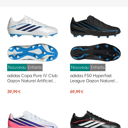
Nouveau
Enfants
Nouveau
Enfants
adidas Copa Pure IV Club
adidas F50 Hyperfast
Gazon Naturel Artificiel
League Gazon Naturel
Chaussures de Foot (MG)
Chaussures de Foot (FG)
Enfants Blanc Bleu Bleu
Enfants Noir Noir Bleu
39,99 €
69,99 €
Foncé