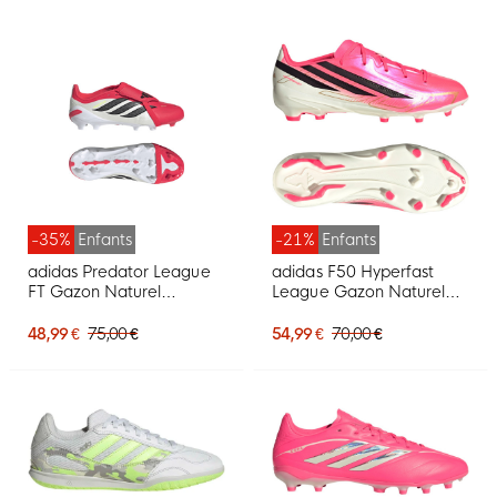
-35%
Enfants
-21%
Enfants
adidas Predator League
adidas F50 Hyperfast
FT Gazon Naturel
League Gazon Naturel
Chaussures de Foot (FG)
Chaussures de Foot (FG)
Enfants Rouge Blanc Noir
Enfants Rose Vif Noir
48,99 €
75,00 €
54,99 €
70,00 €
Doré Blanc