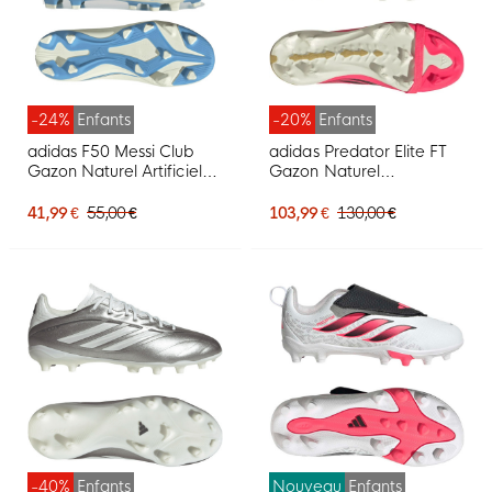
-24%
Enfants
-20%
Enfants
adidas F50 Messi Club
adidas Predator Elite FT
Gazon Naturel Artificiel
Gazon Naturel
Chaussures de Foot (MG)
Chaussures de Foot (FG)
Enfants Blanc Bleu Clair
Enfants Rose Vif Gris
41,99 €
55,00 €
103,99 €
130,00 €
Doré
Argenté Noir Doré
-40%
Enfants
Nouveau
Enfants