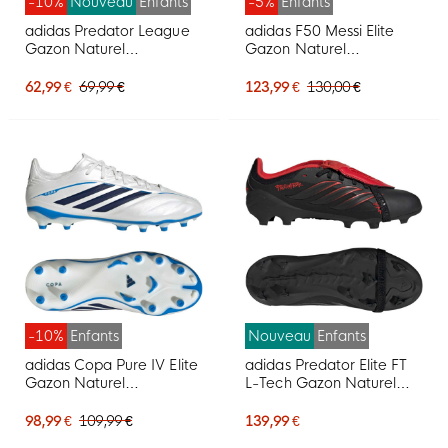
-10%
Nouveau
Enfants
-5%
Enfants
adidas Predator League
adidas F50 Messi Elite
Gazon Naturel
Gazon Naturel
Chaussures de Foot (FG)
Chaussures de Foot (FG)
Enfants Blanc Noir Rose
Enfants Blanc Bleu Clair
62,99 €
69,99 €
123,99 €
130,00 €
Doré
-10%
Enfants
Nouveau
Enfants
adidas Copa Pure IV Elite
adidas Predator Elite FT
Gazon Naturel
L-Tech Gazon Naturel
Chaussures de Foot (FG)
Chaussures de Foot (FG)
Enfants Blanc Bleu Bleu
Enfants Noir Noir Rouge
98,99 €
109,99 €
139,99 €
Foncé