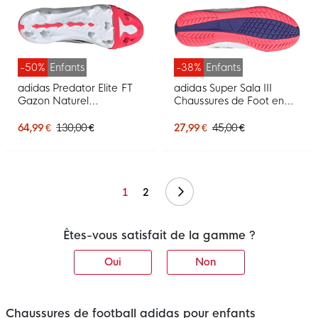
-50%
Enfants
-38%
Enfants
adidas Predator Elite FT
adidas Super Sala III
Gazon Naturel
Chaussures de Foot en
Chaussures de Foot (FG)
Salle (IN) Enfants Blanc
Enfants Rouge Blanc Noir
Mauve Rose
64,99 €
130,00 €
27,99 €
45,00 €
Suivant
1
2
Êtes-vous satisfait de la gamme ?
Oui
Non
Chaussures de football adidas pour enfants