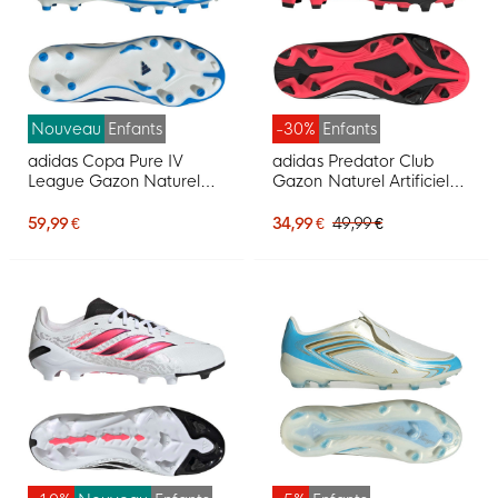
Nouveau
Enfants
-30%
Enfants
adidas Copa Pure IV
adidas Predator Club
League Gazon Naturel
Gazon Naturel Artificiel
Chaussures de Foot (FG)
Chaussures de Foot (MG)
Enfants Blanc Bleu Bleu
Enfants Noir Blanc Rouge
59,99 €
34,99 €
49,99 €
Foncé