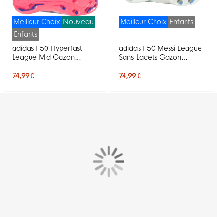
Meilleur Choix
Nouveau
Meilleur Choix
Enfants
Enfants
adidas F50 Hyperfast
adidas F50 Messi League
League Mid Gazon
Sans Lacets Gazon
Naturel Chaussures de
Naturel Chaussures de
Foot (FG) Enfants Blanc
Foot (FG) Enfants Blanc
74,99 €
74,99 €
Mauve Rose
Bleu Clair Doré