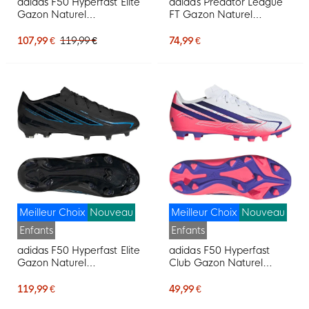
adidas F50 Hyperfast Elite
adidas Predator League
Gazon Naturel
FT Gazon Naturel
Chaussures de Foot (FG)
Chaussures de Foot (FG)
Enfants Blanc Mauve
Enfants Blanc Noir Rose
107,99 €
119,99 €
74,99 €
Rose
Meilleur Choix
Nouveau
Meilleur Choix
Nouveau
Enfants
Enfants
adidas F50 Hyperfast Elite
adidas F50 Hyperfast
Gazon Naturel
Club Gazon Naturel
Chaussures de Foot (FG)
Artificiel Chaussures de
Enfants Noir Noir Bleu
Foot (MG) Enfants Blanc
119,99 €
49,99 €
Mauve Rose