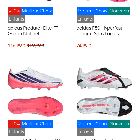
-10%
Meilleur Choix
Meilleur Choix
Nouveau
Enfants
Enfants
adidas Predator Elite FT
adidas F50 Hyperfast
Gazon Naturel
League Sans Lacets
Chaussures de Foot (FG)
Gazon Naturel
Enfants Blanc Noir Rose
Chaussures de Foot (FG)
116,99 €
129,99 €
74,99 €
Enfants Blanc Mauve
Rose
-10%
Meilleur Choix
Meilleur Choix
Nouveau
Enfants
Enfants