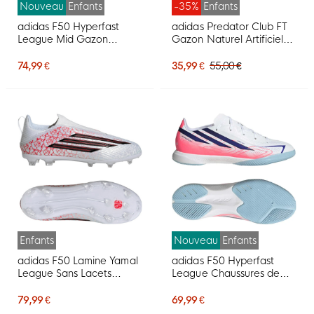
Nouveau
Enfants
-35%
Enfants
adidas F50 Hyperfast
adidas Predator Club FT
League Mid Gazon
Gazon Naturel Artificiel
Naturel Chaussures de
Chaussures de Foot (MG)
Foot (FG) Enfants Noir
Enfants Noir Blanc Rouge
74,99 €
35,99 €
55,00 €
Noir Bleu
Enfants
Nouveau
Enfants
adidas F50 Lamine Yamal
adidas F50 Hyperfast
League Sans Lacets
League Chaussures de
Gazon Naturel Artificiel
Foot en Salle (IN) Enfants
Chaussures de Foot (MG)
Blanc Mauve Rose
79,99 €
69,99 €
Enfants Blanc Rouge Vif