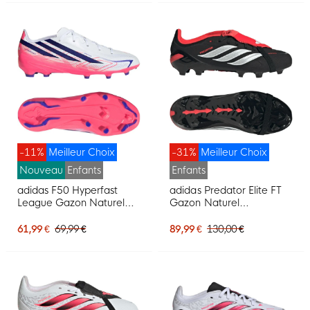
-11%
Meilleur Choix
-31%
Meilleur Choix
Nouveau
Enfants
Enfants
adidas F50 Hyperfast
adidas Predator Elite FT
League Gazon Naturel
Gazon Naturel
Chaussures de Foot (FG)
Chaussures de Foot (FG)
Enfants Blanc Mauve
Enfants Noir Blanc Rouge
61,99 €
69,99 €
89,99 €
130,00 €
Rose