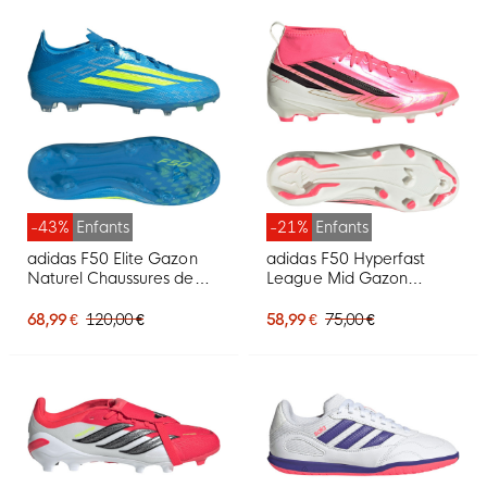
-43%
Enfants
-21%
Enfants
adidas F50 Elite Gazon
adidas F50 Hyperfast
Naturel Chaussures de
League Mid Gazon
Foot (FG) Enfants Bleu
Naturel Chaussures de
Néon Jaune
Foot (FG) Enfants Rose
68,99 €
120,00 €
58,99 €
75,00 €
Vif Noir Doré Blanc