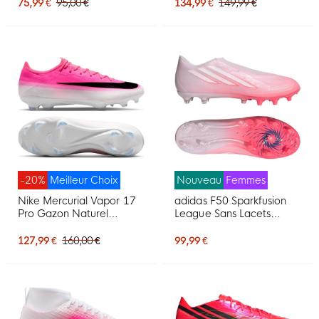
Foot (FG) Rose Vif Noir
Rose Vif Noir Doré Blanc
75,99 €
95,00 €
134,99 €
149,99 €
Doré Blanc
-20%
Meilleur Choix
Nouveau
Femmes
Nike Mercurial Vapor 17
adidas F50 Sparkfusion
Pro Gazon Naturel
League Sans Lacets
Chaussures de Foot (FG)
Gazon Naturel Artificiel
Rose Vif Blanc Noir
Chaussures de Foot (MG)
127,99 €
160,00 €
99,99 €
Femmes Rose Blanc