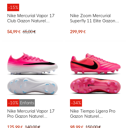
-15%
Nike Mercurial Vapor 17
Nike Zoom Mercurial
Club Gazon Naturel
Superfly 11 Elite Gazon
Gazon Artificiel
Naturel Chaussures de
Chaussures de Foot (MG)
Foot (FG) Rose Vif Blanc
54,99 €
65,00 €
299,99 €
Rose Vif Blanc Noir
Noir
-10%
Enfants
-34%
Nike Mercurial Vapor 17
Nike Tiempo Ligera Pro
Pro Gazon Naturel
Gazon Naturel
Chaussures de Foot (FG)
Chaussures de Foot (FG)
Enfants Rose Vif Blanc
Rose Vif Noir
125,99 €
140,00 €
98,99 €
150,00 €