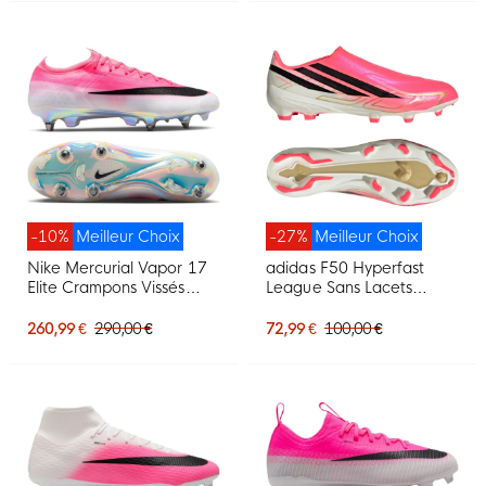
-10%
Meilleur Choix
-27%
Meilleur Choix
Nike Mercurial Vapor 17
adidas F50 Hyperfast
Elite Crampons Vissés
League Sans Lacets
Chaussures de Foot (SG)
Gazon Naturel
Rose Vif Blanc Noir
Chaussures de Foot (FG)
260,99 €
290,00 €
72,99 €
100,00 €
Rose Vif Noir Doré Blanc