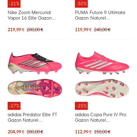
-21%
-50%
Nike Zoom Mercurial
PUMA Future 9 Ultimate
Vapor 16 Elite Gazon
Gazon Naturel
Naturel Chaussures de
Chaussures de Foot (FG)
Foot (FG) Rose Bleu
Rose Vif Bleu Jaune
219,99 €
280,00 €
119,99 €
240,00 €
Turquoise
-27%
-25%
adidas Predator Elite FT
adidas Copa Pure IV Pro
Gazon Naturel
Gazon Naturel
Chaussures de Foot (FG)
Chaussures de Foot (FG)
Rose Vif Gris Argenté
Rose Vif Argenté Blanc
204,99 €
280,00 €
112,99 €
150,00 €
Noir Doré