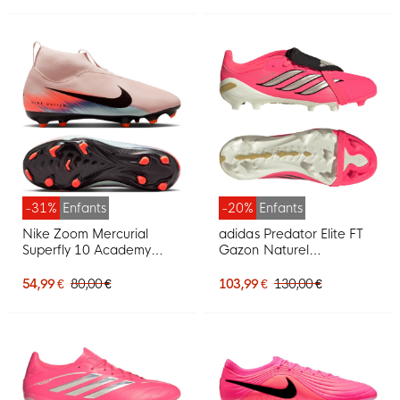
-31%
Enfants
-20%
Enfants
Nike Zoom Mercurial
adidas Predator Elite FT
Superfly 10 Academy
Gazon Naturel
Gazon Naturel Artificiel
Chaussures de Foot (FG)
Chaussures de Foot (MG)
Enfants Rose Vif Gris
54,99 €
80,00 €
103,99 €
130,00 €
Enfants Rose Bleu
Argenté Noir Doré
Turquoise