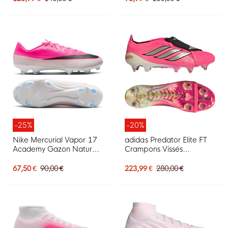
Noir
-25%
-20%
Nike Mercurial Vapor 17
adidas Predator Elite FT
Academy Gazon Naturel
Crampons Vissés
Gazon Artificiel
Chaussures de Foot (SG)
Chaussures de Foot (MG)
Rose Vif Gris Argenté
67,50 €
90,00 €
223,99 €
280,00 €
Rose Vif Noir
Noir Doré