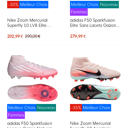
-30%
Meilleur Choix
Meilleur Choix
Nouveau
Femmes
Nike Zoom Mercurial
adidas F50 Sparkfusion
Superfly 10 LV8 Elite
Elite Sans Lacets Gazon
Gazon Naturel
Naturel Artificiel
Chaussures de Foot (FG)
Chaussures de Foot (MG)
202,99 €
290,00 €
279,99 €
Rose Saumon Bleu Foncé
Femmes Rose Blanc
Mauve
Meilleur Choix
Nouveau
-35%
Meilleur Choix
Femmes
adidas F50 Sparkfusion
Nike Zoom Mercurial