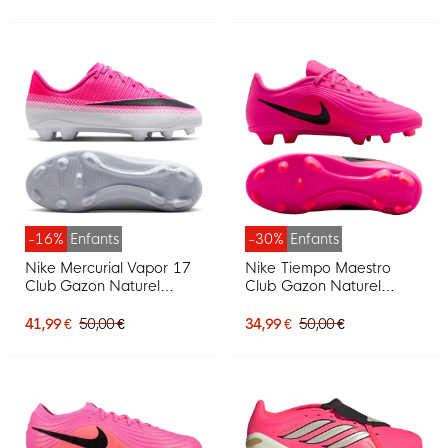
-16%
Enfants
-30%
Enfants
Nike Mercurial Vapor 17
Nike Tiempo Maestro
Club Gazon Naturel
Club Gazon Naturel
Gazon Artificiel
Artificiel Chaussures de
Chaussures de Foot (MG)
Foot (MG) Enfants Rose
41,99 €
50,00 €
34,99 €
50,00 €
Enfants Rose Vif Blanc
Vif Noir
Noir