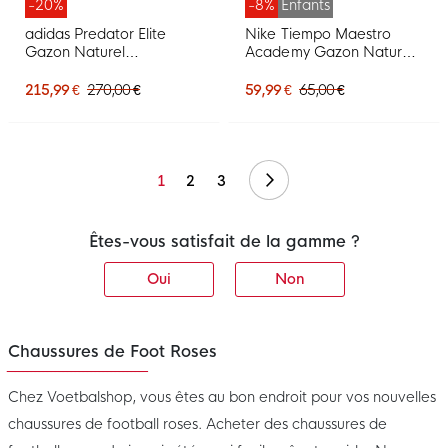
-20%
-8%
Enfants
adidas Predator Elite
Nike Tiempo Maestro
Gazon Naturel
Academy Gazon Naturel
Chaussures de Foot (FG)
Artificiel Chaussures de
Rose Vif Gris Argenté
Foot (MG) Enfants Rose
215,99 €
270,00 €
59,99 €
65,00 €
Noir Doré
Vif Noir
Suivant
1
2
3
Êtes-vous satisfait de la gamme ?
Oui
Non
Chaussures de Foot Roses
Chez Voetbalshop, vous êtes au bon endroit pour vos nouvelles
chaussures de football roses. Acheter des chaussures de