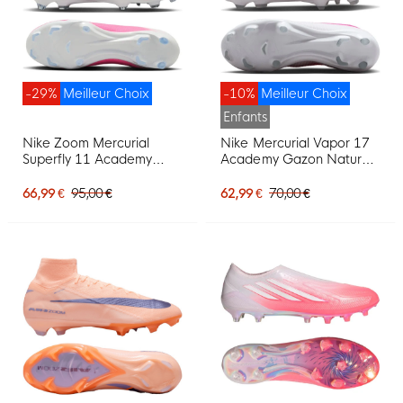
-29%
Meilleur Choix
-10%
Meilleur Choix
Enfants
Nike Zoom Mercurial
Nike Mercurial Vapor 17
Superfly 11 Academy
Academy Gazon Naturel
Gazon Naturel Artificiel
Gazon Artificiel
Chaussures de Foot (MG)
Chaussures de Foot (MG)
66,99 €
95,00 €
62,99 €
70,00 €
Rose Vif Blanc Noir
Enfants Rose Vif Noir