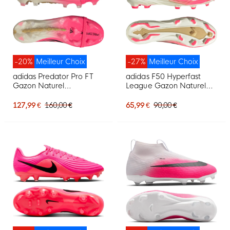
-20%
Meilleur Choix
-27%
Meilleur Choix
adidas Predator Pro FT
adidas F50 Hyperfast
Gazon Naturel
League Gazon Naturel
Chaussures de Foot (FG)
Chaussures de Foot (FG)
Rose Vif Gris Argenté
Rose Vif Noir Doré Blanc
127,99 €
160,00 €
65,99 €
90,00 €
Noir Doré