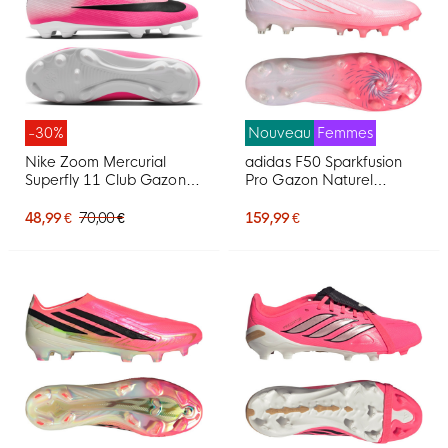
-30%
Nouveau
Femmes
Nike Zoom Mercurial
adidas F50 Sparkfusion
Superfly 11 Club Gazon
Pro Gazon Naturel
Naturel Artificiel
Artificiel Chaussures de
Chaussures de Foot (MG)
Foot (MG) Femmes Rose
48,99 €
70,00 €
159,99 €
Rose Vif Blanc Noir
Blanc