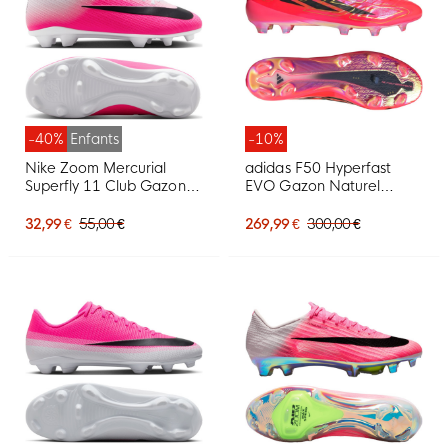
-40%
Enfants
-10%
Nike Zoom Mercurial
adidas F50 Hyperfast
Superfly 11 Club Gazon
EVO Gazon Naturel
Naturel Artificiel
Chaussures de Foot (FG)
Chaussures de Foot (MG)
Rose Vif Noir Doré Blanc
32,99 €
55,00 €
269,99 €
300,00 €
Enfants Rose Vif Blanc
Noir