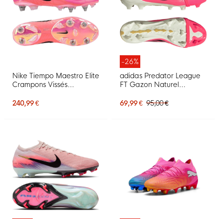
-26%
Nike Tiempo Maestro Elite
adidas Predator League
Crampons Vissés
FT Gazon Naturel
Chaussures de Foot (SG)
Chaussures de Foot (FG)
Rose Vif Noir
Rose Vif Gris Argenté
240,99 €
69,99 €
95,00 €
Noir Doré