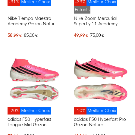
-31%
Meilleur Choix
-33%
Meilleur Choix
Enfants
Nike Tiempo Maestro
Nike Zoom Mercurial
Academy Gazon Naturel
Superfly 11 Academy
Artificiel Chaussures de
Gazon Naturel Artificiel
Foot (MG) Rose Vif Noir
Chaussures de Foot (MG)
58,99 €
85,00 €
49,99 €
75,00 €
Enfants Rose Vif Blanc
Noir
-20%
Meilleur Choix
-10%
Meilleur Choix
adidas F50 Hyperfast
adidas F50 Hyperfast Pro
League Mid Gazon
Gazon Naturel
Naturel Chaussures de
Chaussures de Foot (FG)