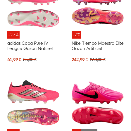
-27%
-7%
adidas Copa Pure IV
Nike Tiempo Maestro Elite
League Gazon Naturel
Gazon Artificiel
Chaussures de Foot (FG)
Chaussures de Foot (AG)
Rose Vif Argenté Blanc
Rose Vif Noir
61,99 €
85,00 €
242,99 €
260,00 €