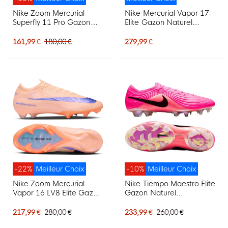
Nike Zoom Mercurial
Nike Mercurial Vapor 17
Superfly 11 Pro Gazon
Elite Gazon Naturel
Naturel Chaussures de
Chaussures de Foot (FG)
Foot (FG) Rose Vif Blanc
Rose Vif Blanc Noir
161,99 €
180,00 €
279,99 €
Noir
-22%
Meilleur Choix
-10%
Meilleur Choix
Nike Zoom Mercurial
Nike Tiempo Maestro Elite
Vapor 16 LV8 Elite Gazon
Gazon Naturel
Naturel Chaussures de
Chaussures de Foot (FG)
Foot (FG) Rose Saumon
Rose Vif Noir
217,99 €
280,00 €
233,99 €
260,00 €
Bleu Foncé Mauve