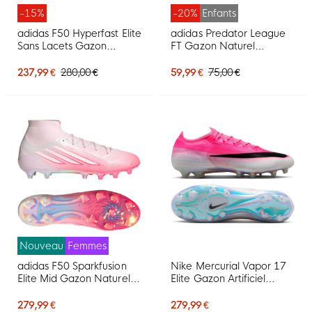
-15%
-20%
Enfants
adidas F50 Hyperfast Elite
adidas Predator League
Sans Lacets Gazon
FT Gazon Naturel
Naturel Chaussures de
Chaussures de Foot (FG)
Foot (FG) Rose Vif Noir
Enfants Rose Vif Gris
237,99 €
280,00 €
59,99 €
75,00 €
Doré Blanc
Argenté Noir Doré
Nouveau
Femmes
adidas F50 Sparkfusion
Nike Mercurial Vapor 17
Elite Mid Gazon Naturel
Elite Gazon Artificiel
Chaussures de Foot (FG)
Chaussures de Foot (AG)
Femmes Rose Blanc
Rose Vif Blanc Noir
279,99 €
279,99 €