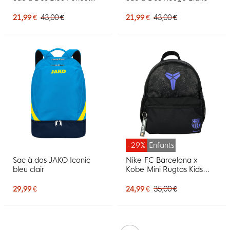
Blanc
21,99 €
43,00 €
21,99 €
43,00 €
-29%
Enfants
Sac à dos JAKO Iconic
Nike FC Barcelona x
bleu clair
Kobe Mini Rugtas Kids
Zwart Paars
29,99 €
24,99 €
35,00 €