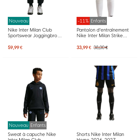
Nouveau
-11%
Enfants
Nike Inter Milan Club
Pantalon d'entraînement
Sportswear Joggingbroek
Nike Inter Milan Strike
2026-2027 Zwart Blauw
2026-2027 pour Enfants,
bleu foncé et blanc
59,99 €
33,99 €
38,00 €
Nouveau
Enfants
Sweat à capuche Nike
Shorts Nike Inter Milan
Inter Milan Club
Home 2026-2027