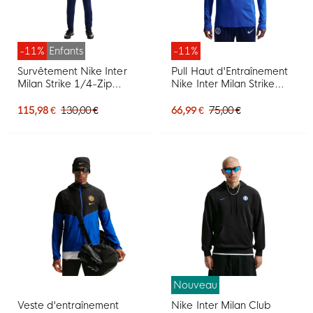
-11%
Enfants
-11%
Survêtement Nike Inter
Pull Haut d'Entraînement
Milan Strike 1/4-Zip
Nike Inter Milan Strike
2026-2027 pour Enfants,
1/4-Zip 2026-2027 Bleu
bleu foncé, bleu, blanc
Bleu Foncé Blanc
115,98 €
130,00 €
66,99 €
75,00 €
Nouveau
Veste d'entraînement
Nike Inter Milan Club