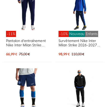
-11%
-10%
Nouveau
Enfants
Pantalon d'entraînement
Survêtement Nike Inter
Nike Inter Milan Strike
Milan Strike 2026-2027
2026-2027 bleu foncé
pour Enfants, bleu foncé,
blanc
bleu, blanc
66,99 €
75,00 €
98,99 €
110,00 €