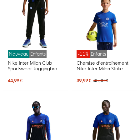
Nouveau
Enfants
-11%
Enfants
Nike Inter Milan Club
Chemise d'entraînement
Sportswear Joggingbroek
Nike Inter Milan Strike
2026-2027 Kids Zwart
2026-2027 pour Enfants,
Donkerblauw
bleu foncé, bleu, blanc
44,99 €
39,99 €
45,00 €