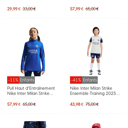
2026-2027 Bleu Noir
2026-2027 pour enfants,
Jaune Ocre
bleu foncé et blanc
29,99 €
33,00 €
57,99 €
65,00 €
-11%
Enfants
-41%
Enfants
Pull Haut d'Entraînement
Nike Inter Milan Strike
Nike Inter Milan Strike
Ensemble Training 2025-
1/4-Zip 2026-2027 Pour
2026 Enfants Gris Clair
Enfants, Bleu, Bleu Foncé,
Bleu Foncé Blanc
57,99 €
65,00 €
43,98 €
75,00 €
Blanc