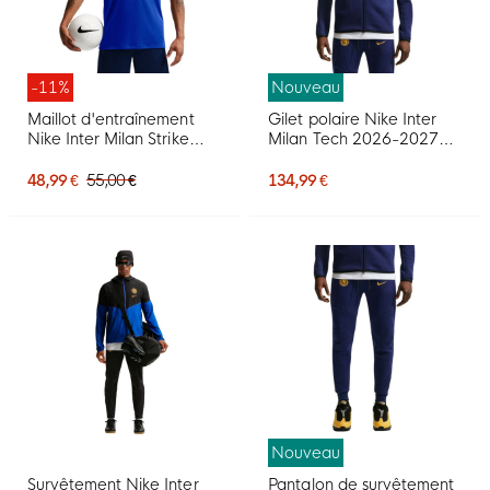
-11%
Nouveau
Maillot d'entraînement
Gilet polaire Nike Inter
Nike Inter Milan Strike
Milan Tech 2026-2027
2026-2027 bleu foncé
bleu foncé noir doré
blanc
jaune
48,99 €
55,00 €
134,99 €
Nouveau
Survêtement Nike Inter
Pantalon de survêtement