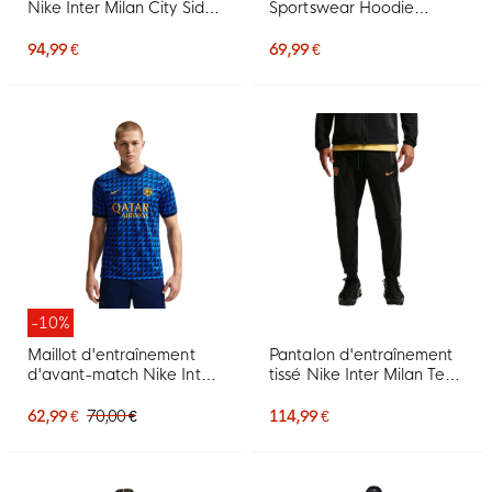
Nike Inter Milan City Side
Sportswear Hoodie
2026-2027 noir bleu
2026-2027 Zwart
foncé jaune doré
Donkerblauw Wit
94,99 €
69,99 €
-10%
Maillot d'entraînement
Pantalon d'entraînement
d'avant-match Nike Inter
tissé Nike Inter Milan Tech
Milan 2026-2027 bleu
2026-2027 noir doré
foncé doré
jaune
62,99 €
70,00 €
114,99 €