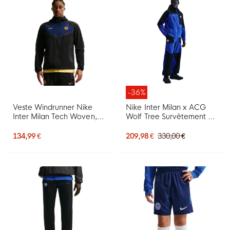
-36%
Veste Windrunner Nike
Nike Inter Milan x ACG
Inter Milan Tech Woven,
Wolf Tree Survêtement à
noir, bleu, doré
Capuche 2025-2026
Bleu Foncé Noir Orange
134,99 €
209,98 €
330,00 €