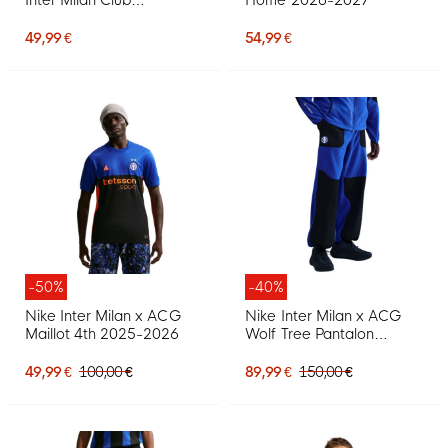
Sportswear 2026-2027
pour Enfants, noir et bleu
49,99 €
54,99 €
foncé
-50%
-40%
Nike Inter Milan x ACG
Nike Inter Milan x ACG
Maillot 4th 2025-2026
Wolf Tree Pantalon
d'Entraînement 2025-
2026 Bleu Foncé Noir
49,99 €
100,00 €
89,99 €
150,00 €
Orange