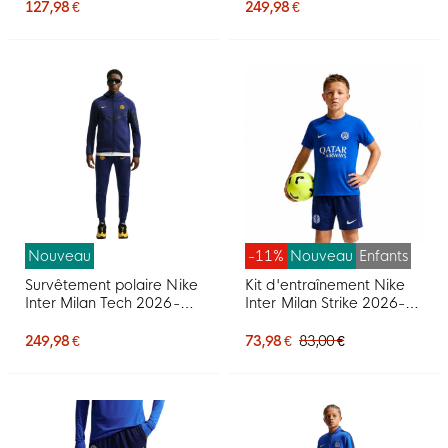
éclair intégrale 2026-
127,98 €
249,98 €
2027 noir bleu or
Nouveau
-11%
Nouveau
Enfants
Survêtement polaire Nike
Kit d'entraînement Nike
Inter Milan Tech 2026-
Inter Milan Strike 2026-
2027 bleu foncé noir doré
2027 pour Enfants, bleu
jaune
foncé et blanc
249,98 €
73,98 €
83,00 €