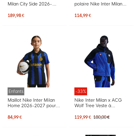
Milan City Side 2026-
polaire Nike Inter Milan
2027 noir bleu foncé
Tech 2026-2027 bleu
jaune doré
foncé noir doré jaune
189,98 €
114,99 €
Enfants
-33%
Maillot Nike Inter Milan
Nike Inter Milan x ACG
Home 2026-2027 pour
Wolf Tree Veste à
Enfants
Capuche 2025-2026
Bleu Foncé Noir Orange
84,99 €
119,99 €
180,00 €