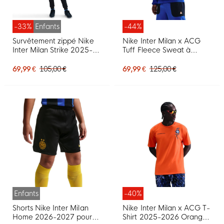
-33%
Enfants
-44%
Survêtement zippé Nike
Nike Inter Milan x ACG
Inter Milan Strike 2025-
Tuff Fleece Sweat à
2026 pour Enfants, noir,
Capuche 2025-2026
bleu foncé, orange
Bleu Foncé Orange Blanc
69,99 €
105,00 €
69,99 €
125,00 €
Enfants
-40%
Shorts Nike Inter Milan
Nike Inter Milan x ACG T-
Home 2026-2027 pour
Shirt 2025-2026 Orange