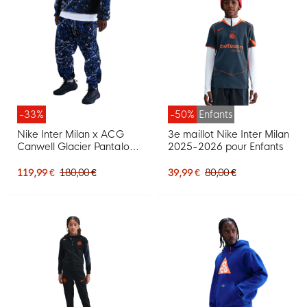
-33%
-50%
Enfants
Nike Inter Milan x ACG
3e maillot Nike Inter Milan
Canwell Glacier Pantalon
2025-2026 pour Enfants
d'Entraînement 2025-
2026 Bleu Foncé Noir
119,99 €
180,00 €
39,99 €
80,00 €
Blanc Orange