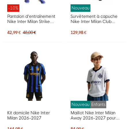
-10%
Nouveau
Pantalon d'entraînement
Survêtement à capuche
Nike Inter Milan Strike
Nike Inter Milan Club
2026-2027 bleu foncé
Sportswear 2026-2027
blanc
noir bleu foncé blanc
42,99 €
48,00 €
129,98 €
Nouveau
Enfants
Kit domicile Nike Inter
Maillot Nike Inter Milan
Milan 2026-2027
Away 2026-2027 pour
Enfants
164,98 €
84,99 €