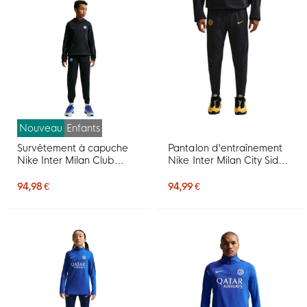
Nouveau
Enfants
Survêtement à capuche
Pantalon d'entraînement
Nike Inter Milan Club
Nike Inter Milan City Side
Sportswear 2026-2027
2026-2027 noir doré
pour Enfants, noir et bleu
jaune
94,98 €
94,99 €
foncé