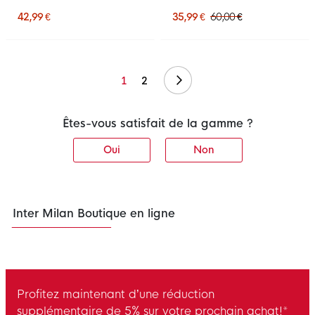
Enfants
Bleu Foncé Blanc
42,99 €
35,99 €
60,00 €
Suivant
1
2
Êtes-vous satisfait de la gamme ?
Oui
Non
Inter Milan Boutique en ligne
Profitez maintenant d’une réduction
supplémentaire de 5% sur votre prochain achat!*