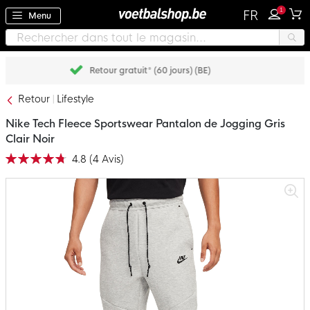
1
FR
Menu
Payez plus tard avec Klarna
Retour
Lifestyle
Nike Tech Fleece Sportswear Pantalon de Jogging Gris
Clair Noir
4.8
(
4
Avis
)
Notation:
95
100
% of
Passer
à
la
fin
de
la
galerie
d’images