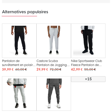
Alternatives populaires
Pantalon de
Castore Scuba
Nike Sportswear Club
survêtement en polaire
Pantalon de Jogging
Fleece Pantalon de
Under Armour noir
Gris Clair Noir
Jogging Noir Blanc
39,99 €
60,00 €
29,99 €
72,00 €
42,99 €
55,00 €
+15