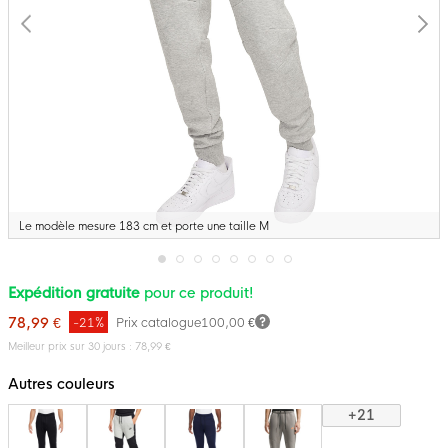
Le modèle mesure 183 cm et porte une taille M
Passer
Expédition gratuite
pour ce produit!
au
début
78,99 €
-21%
Prix catalogue
100,00 €
de
la
Meilleur prix sur 30 jours : 78,99 €
Galerie
d’images
Autres couleurs
+21