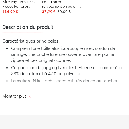
Nike Pays-Bas Tech
Pantalon de
Fleece Pantalon
survêtement en polaire
Jogging 2026-2028
Under Armour gris noir
114,99 €
37,99 €
60,00 €
Gris Clair Noir Orange
Vif
Description du produit
Caractéristiques principales:
Comprend une taille élastique souple avec cordon de
serrage, une poche latérale ouverte avec une poche
zippée et des poignets côtelés
Ce pantalon de jogging Nike Tech Fleece est composé à
53% de coton et à 47% de polyester
La matière Nike Tech Fleece est très douce au toucher
Ce nouveau pantalon de jogging Nike Tech Fleece Sportswear
Montrer plus
Gris Clair Noir fait partie de la collection Nike Tech Fleece. Nike
Tech Fleece est une construction thermique innovante
fabriquée à partir d'une matière qui retient la chaleur contre le
corps pour une sensation de chaleur sans rajouter du poids.
Idéal à porter pendant votre temps libre. Profitez encore plus