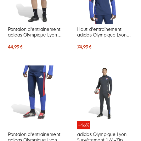
Pantalon d'entraînement
Haut d'entraînement
adidas Olympique Lyon
adidas Olympique Lyon
2026-2027 bleu foncé
1/4-Zip 2026-2027 bleu
rouge
foncé rouge
44,99 €
74,99 €
-46%
Pantalon d'entraînement
adidas Olympique Lyon
adidas Olympique Lyon
Survêtement 1/4-Zip