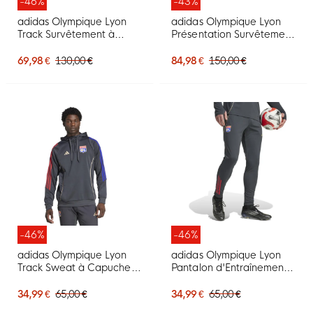
-46%
-43%
adidas Olympique Lyon
adidas Olympique Lyon
Track Survêtement à
Présentation Survêtement
Capuche 2025-2026 Gris
Full-Zip 2025-2026 Gris
Foncé Doré Rouge Bleu
Foncé Doré Rouge Bleu
69,98 €
130,00 €
84,98 €
150,00 €
-46%
-46%
adidas Olympique Lyon
adidas Olympique Lyon
Track Sweat à Capuche
Pantalon d'Entraînement
2025-2026 Gris Foncé
2025-2026 Gris Foncé
Doré Rouge Bleu
Doré Rouge Bleu
34,99 €
65,00 €
34,99 €
65,00 €