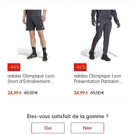
-44%
-46%
adidas Olympique Lyon
adidas Olympique Lyon
Short d'Entraînement
Présentation Pantalon
2025-2026 Gris Foncé
d'Entraînement 2025-
Doré Rouge Bleu
2026 Gris Foncé Doré
24,99 €
45,00 €
34,99 €
65,00 €
Rouge Bleu
Êtes-vous satisfait de la gamme ?
Oui
Non