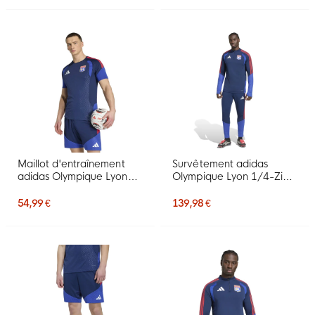
Maillot d'entraînement
Survêtement adidas
adidas Olympique Lyon
Olympique Lyon 1/4-Zip
2026-2027 bleu foncé
2026-2027 Bleu foncé
rouge
rouge
54,99 €
139,98 €