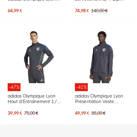
2026-2027 bleu foncé
2025-2026 Gris Foncé
rouge
Doré Rouge Bleu
64,99 €
74,98 €
140,00 €
-47%
-41%
adidas Olympique Lyon
adidas Olympique Lyon
Haut d'Entraînement 1/4-
Présentation Veste
Zip 2025-2026 Gris
d'Entraînement 2025-
Foncé Doré Rouge Bleu
2026 Gris Foncé Doré
39,99 €
75,00 €
49,99 €
85,00 €
Rouge Bleu