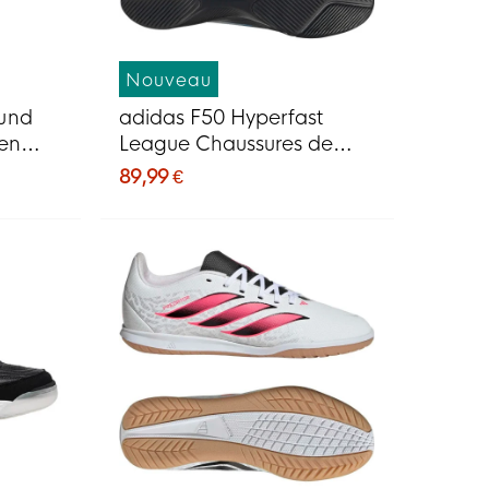
Nouveau
und
adidas F50 Hyperfast
en
League Chaussures de
Foot en Salle (IN) Noir Noir
89,99 €
aune
Bleu