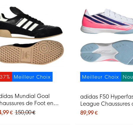
-37%
Meilleur Choix
Meilleur Choix
Nou
didas Mundial Goal
adidas F50 Hyperfa
haussures de Foot en
League Chaussures 
alle Noir
Foot en Salle (IN) Bl
4,99 €
150,00 €
89,99 €
Mauve Rose