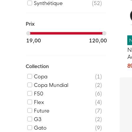
Synthétique
52
Prix
19,00
120,00
N
A
F
8
Collection
V
Copa
1
Copa Mundial
2
F50
6
Flex
4
Future
7
G3
2
Gato
9