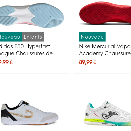
Nouveau
Enfants
Nouveau
didas F50 Hyperfast
Nike Mercurial Vapo
eague Chaussures de
Academy Chaussure
oot en Salle (IN) Enfants
Foot en Salle (IN) R
9,99 €
89,99 €
lanc Mauve Rose
Vif Noir Doré