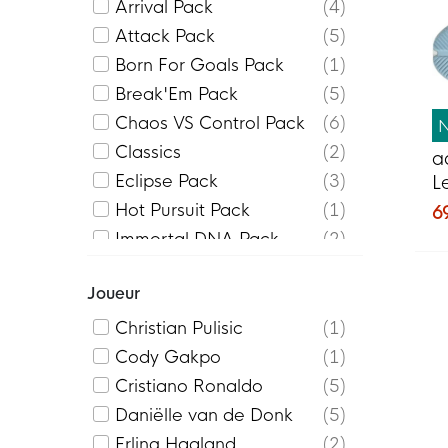
Pro
1
Arrival Pack
4
Superfly Academy
1
Attack Pack
5
Superfly Club
1
Born For Goals Pack
1
Top
4
Break'Em Pack
5
Vapor Academy
6
Chaos VS Control Pack
6
Vapor Club
2
Classics
2
a
Eclipse Pack
3
L
F
Hot Pursuit Pack
1
6
B
Immortal DNA Pack
2
KM PE
1
Joueur
Max Voltage Pack
2
Prism White Pack
1
Christian Pulisic
1
Sala Pack
17
Cody Gakpo
1
Scary Good Pack
3
Cristiano Ronaldo
5
Shadow Pack
6
Daniëlle van de Donk
5
Unleashed pack
1
Erling Haaland
2