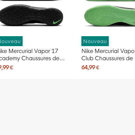
Nouveau
Nouveau
ike Mercurial Vapor 17
Nike Mercurial Vapo
cademy Chaussures de
Club Chaussures de 
oot en Salle (IN) Noir Vert
en Salle (IN) Noir Ver
9,99 €
64,99 €
if Gris Argenté
Gris Argenté