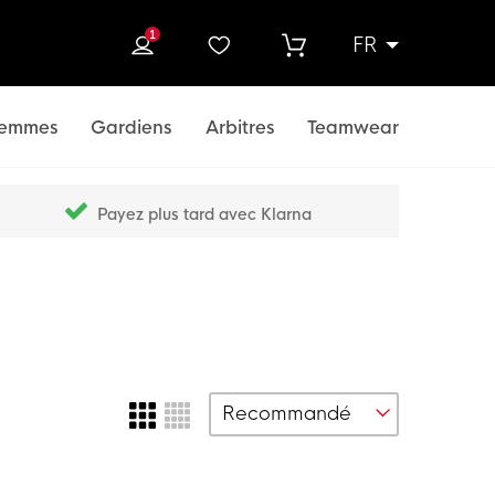
1
FR
rcher
emmes
Gardiens
Arbitres
Teamwear
Payez plus tard avec Klarna