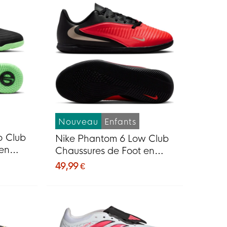
Nouveau
Enfants
o Club
Nike Phantom 6 Low Club
en
Chaussures de Foot en
if Gris
Salle (IN) Enfants Noir
49,99 €
Rouge Vif Doré