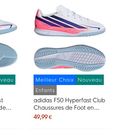
veau
Meilleur Choix
Nouveau
Enfants
st
adidas F50 Hyperfast Club
de
Chaussures de Foot en
anc
Salle (IN) Blanc Mauve
49,99 €
Rose