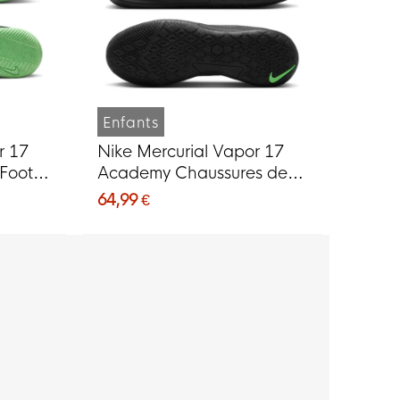
Enfants
r 17
Nike Mercurial Vapor 17
Foot
Academy Chaussures de
t Vif
Foot en Salle (IN) Enfants
64,99 €
Noir Vert Vif Gris Argenté