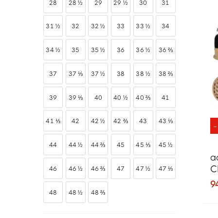
28
28 ½
29
29 ½
30
31
31 ½
32
32 ½
33
33 ½
34
34 ½
35
35 ½
36
36 ½
36 ⅔
37
37 ⅓
37 ½
38
38 ½
38 ⅔
39
39 ⅓
40
40 ½
40 ⅔
41
41 ⅓
42
42 ½
42 ⅔
43
43 ⅓
44
44 ½
44 ⅔
45
45 ⅓
45 ½
a
C
46
46 ½
46 ⅔
47
47 ½
47 ⅓
S
9
48
48 ½
48 ⅔