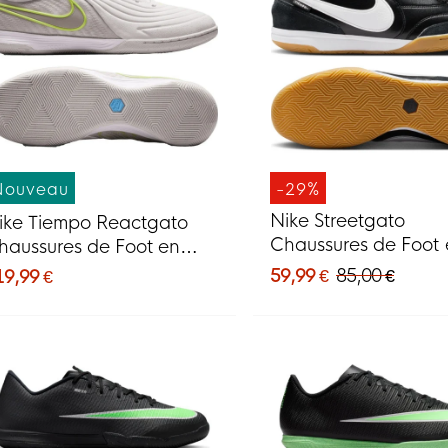
Nouveau
-29%
Nike Streetgato
ike Tiempo Reactgato
Chaussures de Foot 
haussures de Foot en
Salle (IN) Noir Blanc
lle (IN) Gris Clair Lime
59,99 €
85,00 €
19,99 €