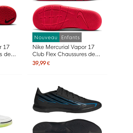
Nouveau
Enfants
r 17
Nike Mercurial Vapor 17
s de
Club Flex Chaussures de
ouge
Foot en Salle (IN) Enfants
39,99 €
Rouge Vif Noir Doré