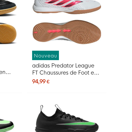
Nouveau
adidas Predator League
en
FT Chaussures de Foot en
Salle (IN) Blanc Noir Rose
94,99 €