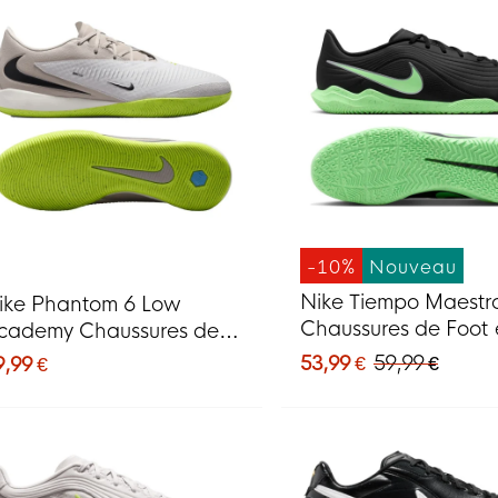
-10%
Nouveau
Nike Tiempo Maestr
ike Phantom 6 Low
Chaussures de Foot 
cademy Chaussures de
Salle (IN) Noir Vert V
ot en Salle (IN) Gris Gris
53,99 €
59,99 €
9,99 €
Argenté
lair Noir Lime