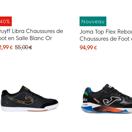
-40%
Nouveau
ruyff Libra Chaussures de
Joma Top Flex Rebo
oot en Salle Blanc Or
Chaussures de Foot 
Salle (IN) Blanc Gris
2,99 €
55,00 €
94,99 €
Argenté Turquoise J
Vif