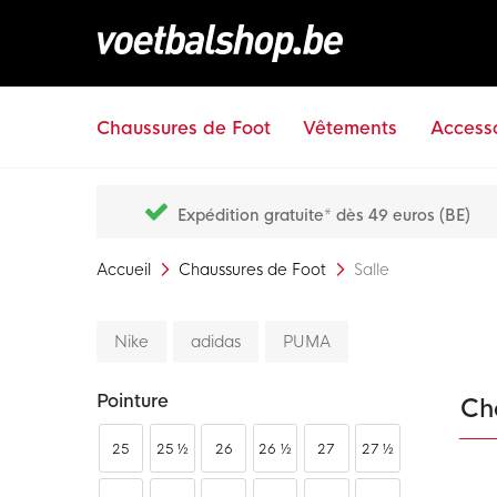
Chaussures de Foot
Vêtements
Accesso
Expédition gratuite* dès 49 euros (BE)
Accueil
Chaussures de Foot
Salle
Nike
adidas
PUMA
Pointure
Cha
25
25 ½
26
26 ½
27
27 ½