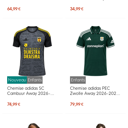
Barcelona 2026-2027
Travel pour Enfants 2026-
pour Enfants, rouge, bleu
2028, gris
64,99 €
34,99 €
foncé, jaune
Nouveau
Enfants
Enfants
Chemise adidas SC
Chemise adidas PEC
Cambuur Away 2026-
Zwolle Away 2026-2027
2027 pour Enfants
pour Enfants
74,99 €
79,99 €