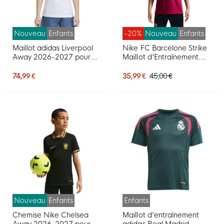
Nouveau
Enfants
-20%
Nouveau
Enfants
Maillot adidas Liverpool
Nike FC Barcelone Strike
Away 2026-2027 pour
Maillot d'Entraînement
Enfants
2026-2027 Enfants
Rouge Bleu Foncé Jaune
74,99 €
35,99 €
45,00 €
Nouveau
Enfants
Enfants
Chemise Nike Chelsea
Maillot d'entraînement
Away 2026-2027 pour
adidas Real Madrid