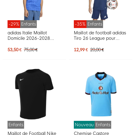
-29%
Enfants
-35%
Enfants
adidas Italie Maillot
Maillot de football adidas
Domicile 2026-2028
Tiro 26 League pour
Enfants
Enfants, bleu foncé et
blanc
53,50 €
75,00 €
12,99 €
20,00 €
Enfants
Nouveau
Enfants
Maillot de Football Nike
Chemise Castore