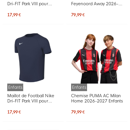
Dri-FIT Park VIII pour
Feyenoord Away 2026-
Enfants, noir et blanc
2027 pour Enfants
17,99 €
79,99 €
Enfants
Enfants
Maillot de Football Nike
Chemise PUMA AC Milan
Dri-FIT Park VIII pour
Home 2026-2027 Enfants
Enfants, bleu foncé et
blanc
17,99 €
79,99 €