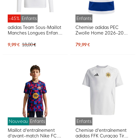
-45%
Enfants
Enfants
adidas Team Sous-Maillot
Chemise adidas PEC
Manches Longues Enfants
Zwolle Home 2026-2027
Blanc
pour Enfants
9,99 €
18,00 €
79,99 €
Nouveau
Enfants
Enfants
Maillot d'entraînement
Chemise d'entraînement
d'avant-match Nike FC
adidas FFK Curaçao Tiro