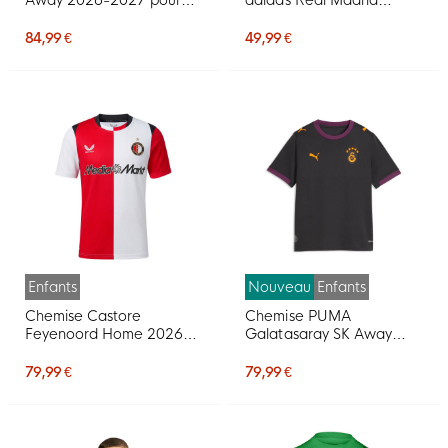
Enfants
2026-2027 pour Enfants,
vert foncé, rose, blanc
84,99 €
49,99 €
Enfants
Nouveau
Enfants
Chemise Castore
Chemise PUMA
Feyenoord Home 2026-
Galatasaray SK Away
2027 pour Enfants
2026-2027 pour Enfants
79,99 €
79,99 €