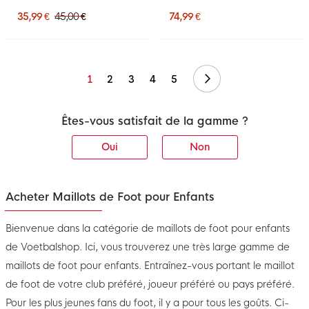
2028 pour Enfants, rouge
2027 Enfants
et blanc
35,99 €
45,00 €
74,99 €
Suivant
1
2
3
4
5
Êtes-vous satisfait de la gamme ?
Oui
Non
Acheter Maillots de Foot pour Enfants
Bienvenue dans la catégorie de maillots de foot pour enfants
de Voetbalshop. Ici, vous trouverez une très large gamme de
maillots de foot pour enfants. Entraînez-vous portant le maillot
de foot de votre club préféré, joueur préféré ou pays préféré.
Pour les plus jeunes fans du foot, il y a pour tous les goûts. Ci-