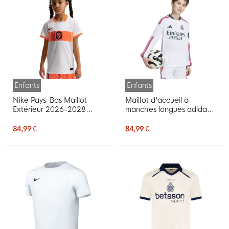
Enfants
Enfants
Nike Pays-Bas Maillot
Maillot d'accueil à
Extérieur 2026-2028
manches longues adidas
Enfants
Real Madrid 2026-2027
pour enfants
84,99 €
84,99 €