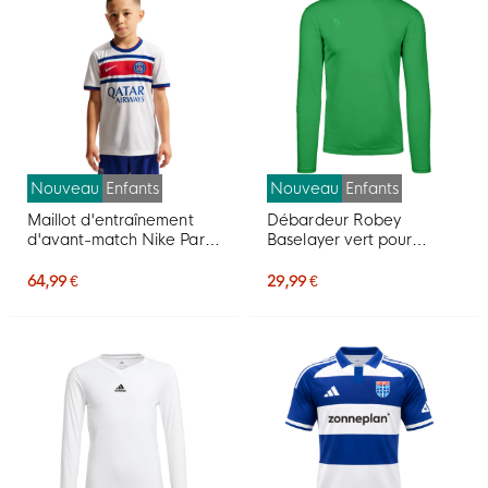
Nouveau
Enfants
Nouveau
Enfants
Maillot d'entraînement
Débardeur Robey
d'avant-match Nike Paris
Baselayer vert pour
Saint-Germain 2026-
Enfants
2027 pour Enfants, blanc
64,99 €
29,99 €
et rouge