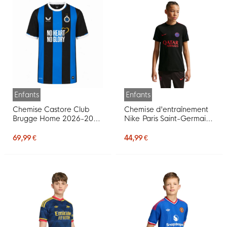
Enfants
Enfants
Chemise Castore Club
Chemise d'entraînement
Brugge Home 2026-2027
Nike Paris Saint-Germain
Enfants
Strike 2026-2027 pour
Enfants, noir, rouge vif,
69,99 €
44,99 €
bleu foncé