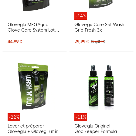
-14%
Gloveglu MEGAgrip
Glovegu Care Set Wash
Glove Care System Lot
Grip Fresh 3x
Spray 3 x 120 ML
44,99 €
29,99 €
35,00 €
-22%
-11%
Laver et préparer
Gloveglu Original
Gloveglu + Gloveglu min
Goalkeeper Formula