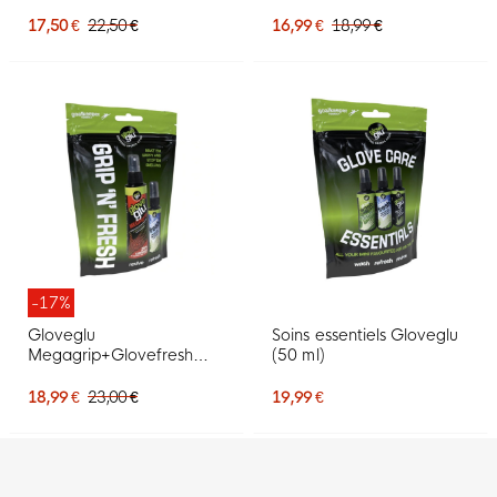
Gardiens 120ML
17,50 €
22,50 €
16,99 €
18,99 €
-17%
Gloveglu
Soins essentiels Gloveglu
Megagrip+Glovefresh
(50 ml)
mini
18,99 €
23,00 €
19,99 €