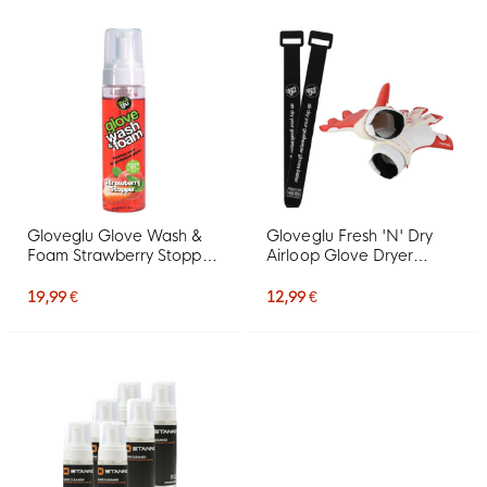
Gloveglu Glove Wash &
Gloveglu Fresh 'N' Dry
Foam Strawberry Stopper
Airloop Glove Dryer
Spray Nettoyant 200ML
Séchoir à Gants de
Gardien de But
19,99 €
12,99 €