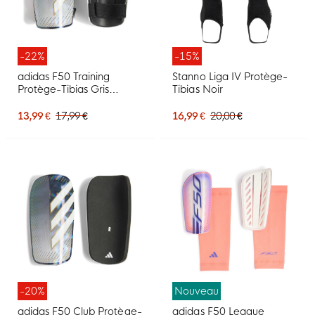
-22%
-15%
adidas F50 Training
Stanno Liga IV Protège-
Protège-Tibias Gris
Tibias Noir
Argenté Blanc Doré Noir
13,99 €
17,99 €
16,99 €
20,00 €
-20%
Nouveau
adidas F50 Club Protège-
adidas F50 League