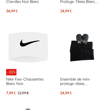
Chevilles Noir Blanc
Protège-Tibias Blanc
Mauve Rose
34,99 €
14,99 €
-38%
Nike Fixe-Chaussettes
Ensemble de mini-
Blanc Noir
protège-tibias
Onekeeper, noir, blanc,
rouge
7,99 €
12,99 €
24,99 €