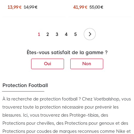
Gris Argenté Blanc Doré
Argenté
Noir
13,99 €
14,99 €
41,99 €
55,00 €
Suivant
1
2
3
4
5
Êtes-vous satisfait de la gamme ?
Oui
Non
Protection Football
À la recherche de protection football ? Chez Voetbalshop, vous
trouverez toute la protection nécessaire pour prévenir les
blessures. Ici, vous trouverez des Protège-tibias, des
Protections pour chevilles, des Protections pour genoux et des
Protections pour coudes de marques reconnues comme Nike et