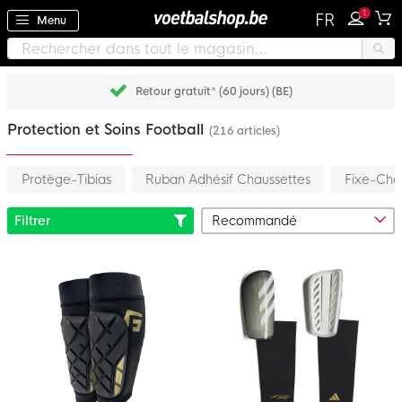
1
FR
Menu
Retour gratuit* (60 jours) (BE)
Protection et Soins Football
(216 articles)
Protège-Tibias
Ruban Adhésif Chaussettes
Fixe-Cha
Filtrer