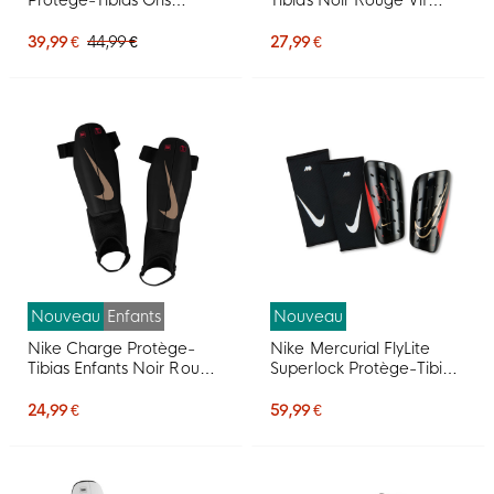
Argenté Blanc Doré Noir
Doré
39,99 €
44,99 €
27,99 €
Nouveau
Enfants
Nouveau
Nike Charge Protège-
Nike Mercurial FlyLite
Tibias Enfants Noir Rouge
Superlock Protège-Tibias
Vif Doré
Noir Rouge Vif Doré
24,99 €
59,99 €