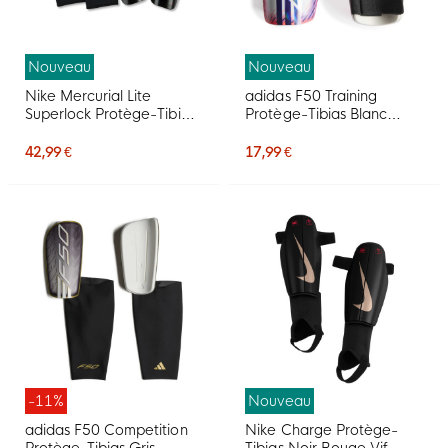
Nouveau
Nouveau
Nike Mercurial Lite
adidas F50 Training
Superlock Protège-Tibias
Protège-Tibias Blanc
Nike Mercurial Lite
Mauve Rose
Superlock Noir Rouge Vif
42,99 €
17,99 €
Doré Blanc
-11%
Nouveau
adidas F50 Competition
Nike Charge Protège-
Protège-Tibias Gris
Tibias Noir Rouge Vif