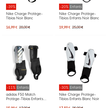
-39%
-20%
Enfants
Nike Charge Protège-
Nike Charge Protège-
Tibias Noir Blanc
Tibias Enfants Noir Blanc
16,99 €
28,00 €
19,99 €
25,00 €
-11%
Enfants
-30%
Enfants
adidas F50 Match
Nike Charge Protège-
Protège-Tibias Enfants
Tibias Enfants Blanc Noir
Gris Argenté Blanc Doré
Noir
15,99 €
17,99 €
17,50 €
25,00 €