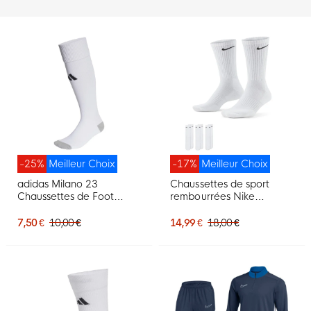
-25%
Meilleur Choix
-17%
Meilleur Choix
adidas Milano 23
Chaussettes de sport
Chaussettes de Foot
rembourrées Nike
Blanc Noir
Everyday, lot de 3,
blanches et noires
7,50 €
10,00 €
14,99 €
18,00 €