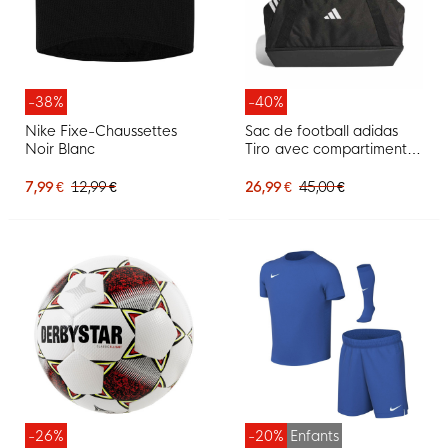
-38%
-40%
Nike Fixe-Chaussettes
Sac de football adidas
Noir Blanc
Tiro avec compartiment à
chaussures, taille
moyenne, noir et blanc
7,99 €
12,99 €
26,99 €
45,00 €
-26%
-20%
Enfants