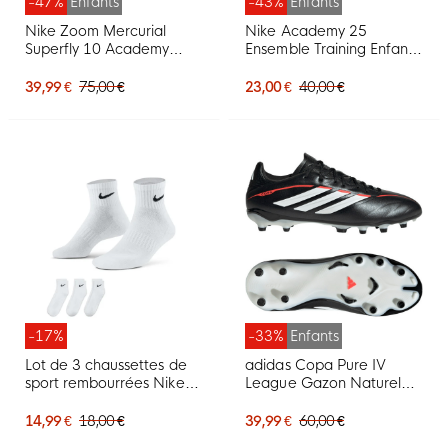
-47%
Enfants
-43%
Enfants
Nike Zoom Mercurial
Nike Academy 25
Superfly 10 Academy
Ensemble Training Enfants
Gazon Naturel Artificiel
Noir Gris Blanc
Chaussures de Foot (MG)
39,99 €
75,00 €
23,00 €
40,00 €
Enfants Bordeaux
Argenté Orange
-17%
-33%
Enfants
Lot de 3 chaussettes de
adidas Copa Pure IV
sport rembourrées Nike
League Gazon Naturel
Everyday de taille
Chaussures de Foot (FG)
moyenne, blanches et
Enfants Noir Blanc Rouge
14,99 €
18,00 €
39,99 €
60,00 €
noires