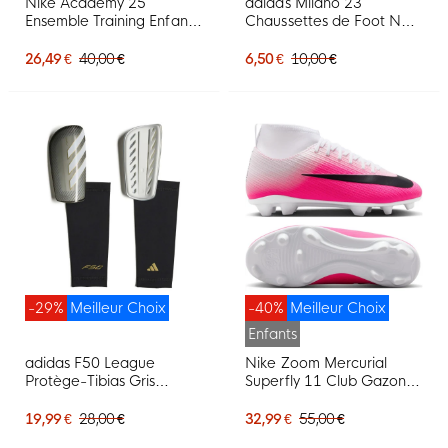
Nike Academy 25
adidas Milano 23
Ensemble Training Enfants
Chaussettes de Foot Noir
Blanc Noir Gris
Blanc
26,49 €
40,00 €
6,50 €
10,00 €
-29%
Meilleur Choix
-40%
Meilleur Choix
Enfants
adidas F50 League
Nike Zoom Mercurial
Protège-Tibias Gris
Superfly 11 Club Gazon
Argenté Blanc Doré Noir
Naturel Artificiel
Chaussures de Foot (MG)
19,99 €
28,00 €
32,99 €
55,00 €
Enfants Rose Vif Blanc