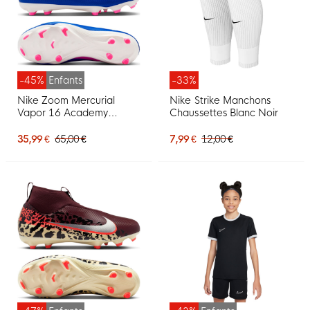
-45%
Enfants
-33%
Nike Zoom Mercurial
Nike Strike Manchons
Vapor 16 Academy
Chaussettes Blanc Noir
Gazon Naturel Artificiel
Chaussures de Foot (MG)
35,99 €
65,00 €
7,99 €
12,00 €
Enfants Bleu Blanc Rose
Vif