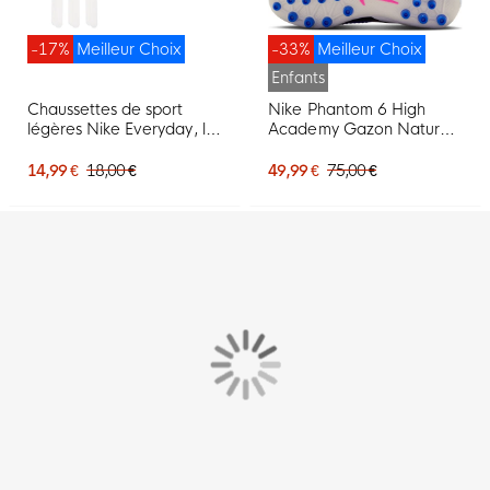
-17%
Meilleur Choix
-33%
Meilleur Choix
Enfants
Chaussettes de sport
Nike Phantom 6 High
légères Nike Everyday, lot
Academy Gazon Naturel
de 3, blanches et noires
Artificiel Chaussures de
Foot (MG) Enfants Bleu
14,99 €
18,00 €
49,99 €
75,00 €
Blanc Rose Vif