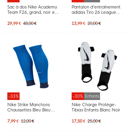
Sac à dos Nike Academy
Pantalon d'entraînement
Team F26, grand, noir et
adidas Tiro 26 League
blanc
pour Enfants, noir et blanc
29,99 €
48,00 €
13,99 €
20,00 €
-33%
-30%
Enfants
Nike Strike Manchons
Nike Charge Protège-
Chaussettes Bleu Bleu
Tibias Enfants Blanc Noir
Foncé Blanc
7,99 €
12,00 €
17,50 €
25,00 €