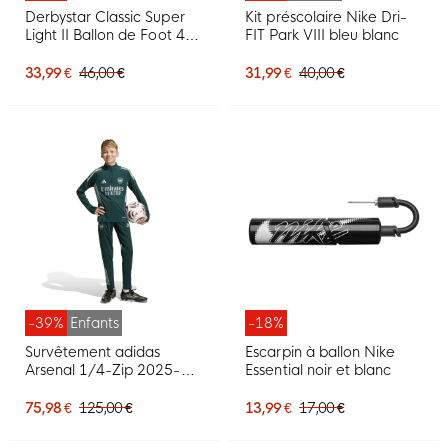
Derbystar Classic Super
Kit préscolaire Nike Dri-
Light II Ballon de Foot 4 x
FIT Park VIII bleu blanc
3 Panneaux Blanc Rouge
Jaune
33,99 €
46,00 €
31,99 €
40,00 €
-39%
Enfants
-18%
Survêtement adidas
Escarpin à ballon Nike
Arsenal 1/4-Zip 2025-
Essential noir et blanc
2026 pour Enfants, vert
foncé, gris
75,98 €
125,00 €
13,99 €
17,00 €