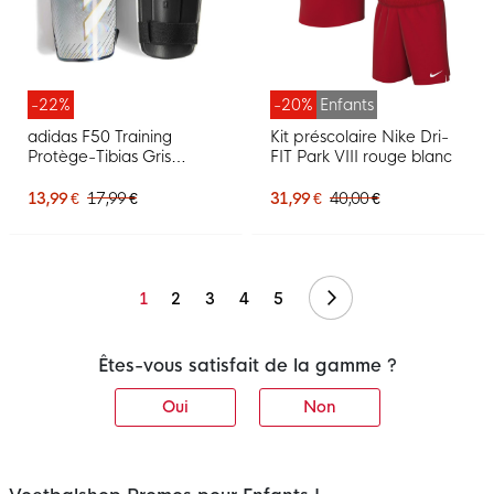
-22%
-20%
Enfants
adidas F50 Training
Kit préscolaire Nike Dri-
Protège-Tibias Gris
FIT Park VIII rouge blanc
Argenté Blanc Doré Noir
13,99 €
17,99 €
31,99 €
40,00 €
Suivant
1
2
3
4
5
Êtes-vous satisfait de la gamme ?
Oui
Non