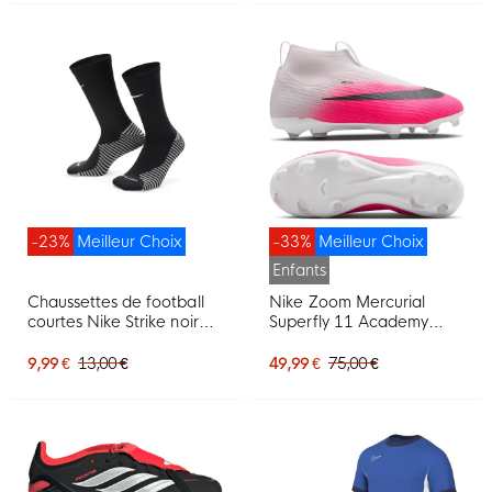
Noir
-23%
Meilleur Choix
-33%
Meilleur Choix
Enfants
Chaussettes de football
Nike Zoom Mercurial
courtes Nike Strike noires
Superfly 11 Academy
et blanches
Gazon Naturel Artificiel
Chaussures de Foot (MG)
9,99 €
13,00 €
49,99 €
75,00 €
Enfants Rose Vif Blanc
Noir