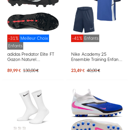
-31%
Meilleur Choix
-41%
Enfants
Enfants
adidas Predator Elite FT
Nike Academy 25
Gazon Naturel
Ensemble Training Enfants
Chaussures de Foot (FG)
Bleu Bleu Foncé Blanc
Enfants Noir Blanc Rouge
89,99 €
130,00 €
23,49 €
40,00 €