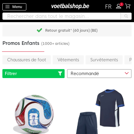
1
FR
Menu
Payez plus tard avec Klarna
Promos Enfants
(1000+ articles)
Chaussures de foot
Vêtements
Survêtements
Pa
Filtrer