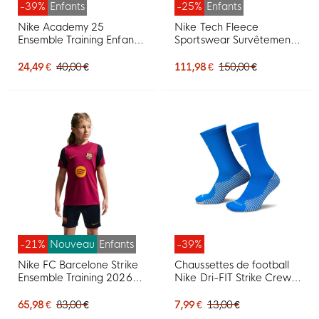
-39%
Enfants
-25%
Enfants
Nike Academy 25
Nike Tech Fleece
Ensemble Training Enfants
Sportswear Survêtement
Rouge Noir Blanc
Enfants Noir Gris Foncé
24,49 €
40,00 €
111,98 €
150,00 €
-21%
Nouveau
Enfants
-39%
Nike FC Barcelone Strike
Chaussettes de football
Ensemble Training 2026-
Nike Dri-FIT Strike Crew
2027 Enfants Rouge Bleu
bleues
Foncé Jaune
65,98 €
83,00 €
7,99 €
13,00 €