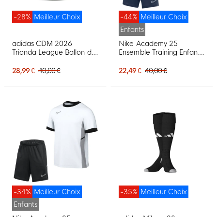
-28%
Meilleur Choix
-44%
Meilleur Choix
Enfants
adidas CDM 2026
Nike Academy 25
Trionda League Ballon de
Ensemble Training Enfants
Foot Blanc Bleu Rouge
Bleu Foncé Bleu Blanc
Vert
28,99 €
40,00 €
22,49 €
40,00 €
-34%
Meilleur Choix
-35%
Meilleur Choix
Enfants