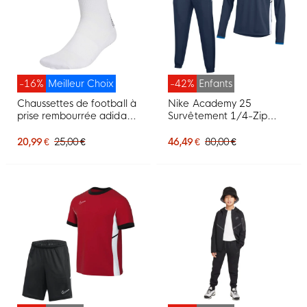
-16%
Meilleur Choix
-42%
Enfants
Chaussettes de football à
Nike Academy 25
prise rembourrée adidas,
Survêtement 1/4-Zip
blanches et noires
Enfants Bleu Foncé Bleu
Blanc
20,99 €
25,00 €
46,49 €
80,00 €