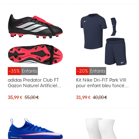
-35%
Enfants
-20%
Enfants
adidas Predator Club FT
Kit Nike Dri-FIT Park VIII
Gazon Naturel Artificiel
pour enfant bleu foncé
Chaussures de Foot (MG)
blanc
Enfants Noir Blanc Rouge
35,99 €
55,00 €
31,99 €
40,00 €