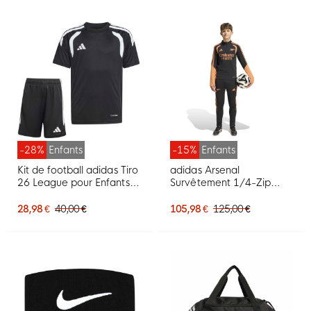
-28%
Enfants
-15%
Enfants
Kit de football adidas Tiro
adidas Arsenal
26 League pour Enfants,
Survêtement 1/4-Zip
noir et blanc
2026-2027 Enfants Noir
Orange
28,98 €
40,00 €
105,98 €
125,00 €