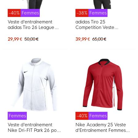
-40%
Femmes
-38%
Femmes
Veste d'entraînement
adidas Tiro 25
adidas Tiro 26 League
Competition Veste
pour Femmes, noir et
d'Entraînement Femmes
blanc
Rouge Blanc
29,99 €
50,00 €
39,99 €
65,00 €
Femmes
-40%
Femmes
Veste d'entraînement
Nike Academy 25 Veste
Nike Dri-FIT Park 26 pour
d'Entraînement Femmes
Femmes, blanc et noir
Rouge Noir Blanc