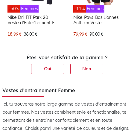
-50%
Femmes
-11%
Femmes
Nike Dri-FIT Park 20
Nike Pays-Bas Lionnes
Veste d'Entraînement Full-
Anthem Veste
Zip Femmes Bleu Foncé
d'Entraînement 2025-
Blanc
2027 Femmes Noir Blanc
18,99 €
38,00 €
79,99 €
90,00 €
Êtes-vous satisfait de la gamme ?
Oui
Non
Vestes d'entraînement Femme
Ici, tu trouveras notre large gamme de vestes d'entraînement
pour femmes. Nos vestes combinent style et fonctionnalité, te
permettant de t'entraîner confortablement et en toute
confiance. Choisis parmi une variété de couleurs et de designs.