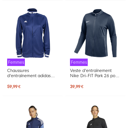
Femmes
Femmes
Chaussures
Veste d'entraînement
d'entraînement adidas
Nike Dri-FIT Park 26 pour
MiTeam pour femmes,
Femmes, bleu foncé et
bleu foncé
blanc
59,99 €
39,99 €