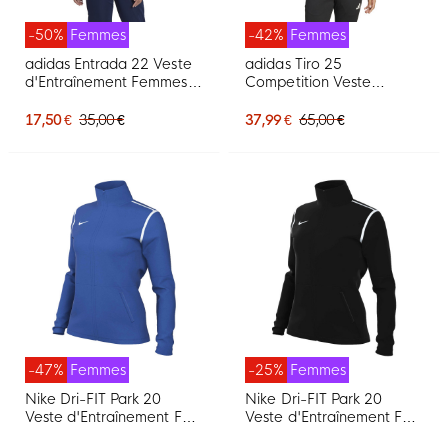
-50%
Femmes
-42%
Femmes
adidas Entrada 22 Veste
adidas Tiro 25
d'Entraînement Femmes
Competition Veste
Rouge Blanc
d'Entraînement Femmes
Noir Gris Blanc
17,50 €
35,00 €
37,99 €
65,00 €
-47%
Femmes
-25%
Femmes
Nike Dri-FIT Park 20
Nike Dri-FIT Park 20
Veste d'Entraînement Full-
Veste d'Entraînement Full-
Zip Femmes Bleu Blanc
Zip Femmes Noir Blanc