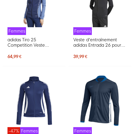
Femmes
Femmes
adidas Tiro 25
Veste d'entraînement
Competition Veste
adidas Entrada 26 pour
d'Entraînement Femmes
Femmes, noir et blanc
Bleu Bleu Clair Blanc
64,99 €
39,99 €
-47%
Femmes
Femmes