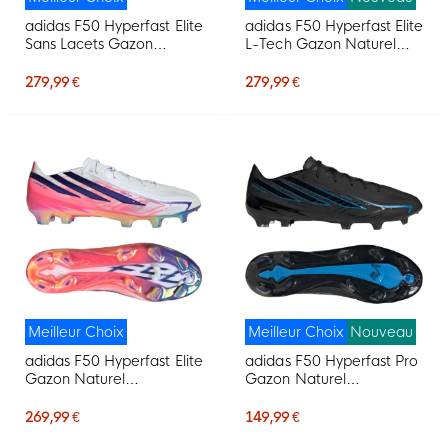
adidas F50 Hyperfast Elite
adidas F50 Hyperfast Elite
Sans Lacets Gazon
L-Tech Gazon Naturel
Naturel Chaussures de
Chaussures de Foot (FG)
Foot (FG) Blanc Mauve
Noir Blanc Orange
279,99 €
279,99 €
Rose
Meilleur Choix
Meilleur Choix
Nouveau
adidas F50 Hyperfast Elite
adidas F50 Hyperfast Pro
Gazon Naturel
Gazon Naturel
Chaussures de Foot (FG)
Chaussures de Foot (FG)
Blanc Mauve Rose
Noir Noir Bleu
269,99 €
149,99 €