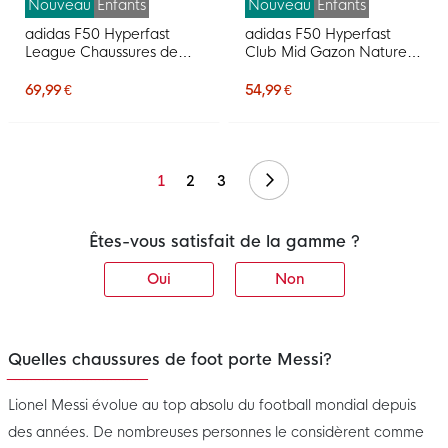
Nouveau
Enfants
Nouveau
Enfants
adidas F50 Hyperfast
adidas F50 Hyperfast
League Chaussures de
Club Mid Gazon Naturel
Foot en Salle (IN) Enfants
Artificiel Chaussures de
Blanc Mauve Rose
Foot (MG) Enfants Blanc
69,99 €
54,99 €
Mauve Rose
Suivant
1
2
3
Êtes-vous satisfait de la gamme ?
Oui
Non
Quelles chaussures de foot porte Messi?
Lionel Messi évolue au top absolu du football mondial depuis
des années. De nombreuses personnes le considèrent comme