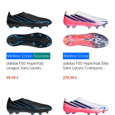
Meilleur Choix
Nouveau
Meilleur Choix
adidas F50 Hyperfast
adidas F50 Hyperfast Elite
League Sans Lacets
Sans Lacets Crampons
Gazon Naturel
Vissés Chaussures de Foot
Chaussures de Foot (FG)
(SG) Blanc Mauve Rose
99,99 €
279,99 €
Noir Noir Bleu