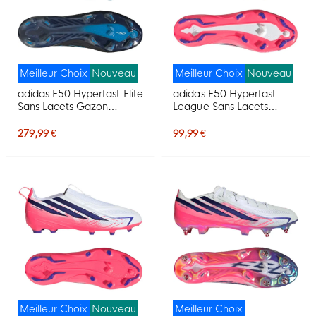
Meilleur Choix
Nouveau
Meilleur Choix
Nouveau
adidas F50 Hyperfast Elite
adidas F50 Hyperfast
Sans Lacets Gazon
League Sans Lacets
Naturel Chaussures de
Gazon Naturel
Foot (FG) Noir Noir Bleu
Chaussures de Foot (FG)
279,99 €
99,99 €
Blanc Mauve Rose
Meilleur Choix
Nouveau
Meilleur Choix