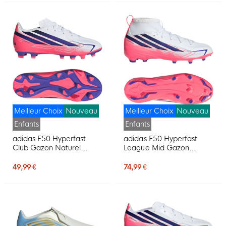
Meilleur Choix
Nouveau
Meilleur Choix
Nouveau
Enfants
Enfants
adidas F50 Hyperfast
adidas F50 Hyperfast
Club Gazon Naturel
League Mid Gazon
Artificiel Chaussures de
Naturel Chaussures de
Foot (MG) Enfants Blanc
Foot (FG) Enfants Blanc
49,99 €
74,99 €
Mauve Rose
Mauve Rose