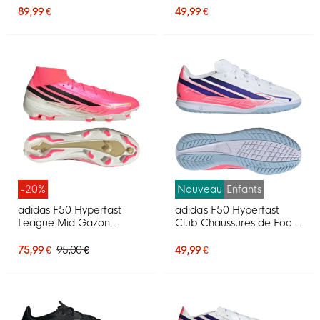
Blanc Mauve Rose
Enfants Noir Noir Bleu
89,99 €
49,99 €
-20%
Nouveau
Enfants
adidas F50 Hyperfast
adidas F50 Hyperfast
League Mid Gazon
Club Chaussures de Foot
Naturel Chaussures de
en Salle (IN) Blanc Mauve
Foot (FG) Rose Vif Noir
Rose
75,99 €
95,00 €
49,99 €
Doré Blanc