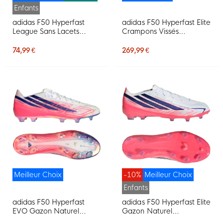
Enfants
adidas F50 Hyperfast
adidas F50 Hyperfast Elite
League Sans Lacets
Crampons Vissés
Gazon Naturel
Chaussures de Foot (SG)
Chaussures de Foot (FG)
Blanc Mauve Rose
74,99 €
269,99 €
Enfants Blanc Mauve
Rose
Meilleur Choix
-10%
Meilleur Choix
Enfants
adidas F50 Hyperfast
adidas F50 Hyperfast Elite
EVO Gazon Naturel
Gazon Naturel
Chaussures de Foot (FG)
Chaussures de Foot (FG)