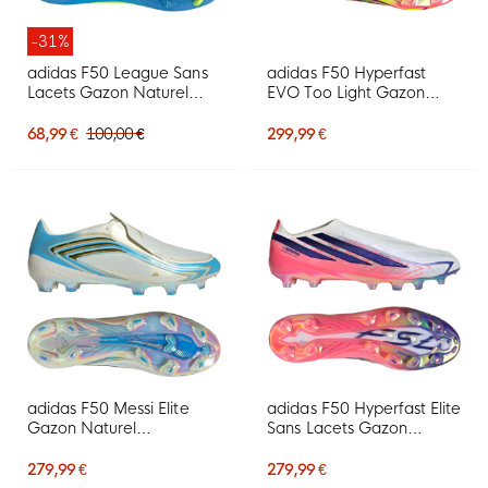
-31%
adidas F50 League Sans
adidas F50 Hyperfast
Lacets Gazon Naturel
EVO Too Light Gazon
Artificiel Chaussures de
Naturel Chaussures de
Foot (MG) Bleu Néon
Foot (FG) Néon Jaune
68,99 €
100,00 €
299,99 €
Jaune
Noir Rose
adidas F50 Messi Elite
adidas F50 Hyperfast Elite
Gazon Naturel
Sans Lacets Gazon
Chaussures de Foot (FG)
Artificiel Chaussures de
Blanc Bleu Clair Doré
Foot (AG) Blanc Mauve
279,99 €
279,99 €
Rose