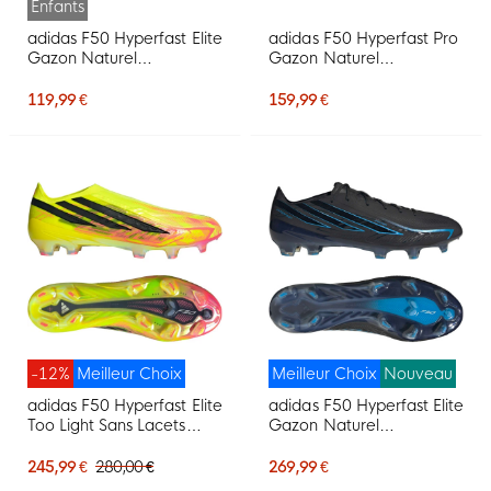
Enfants
adidas F50 Hyperfast Elite
adidas F50 Hyperfast Pro
Gazon Naturel
Gazon Naturel
Chaussures de Foot (FG)
Chaussures de Foot (FG)
Enfants Noir Noir Bleu
Blanc Mauve Rose
119,99 €
159,99 €
-12%
Meilleur Choix
Meilleur Choix
Nouveau
adidas F50 Hyperfast Elite
adidas F50 Hyperfast Elite
Too Light Sans Lacets
Gazon Naturel
Gazon Naturel
Chaussures de Foot (FG)
Chaussures de Foot (FG)
Noir Noir Bleu
245,99 €
280,00 €
269,99 €
Néon Jaune Noir Rose