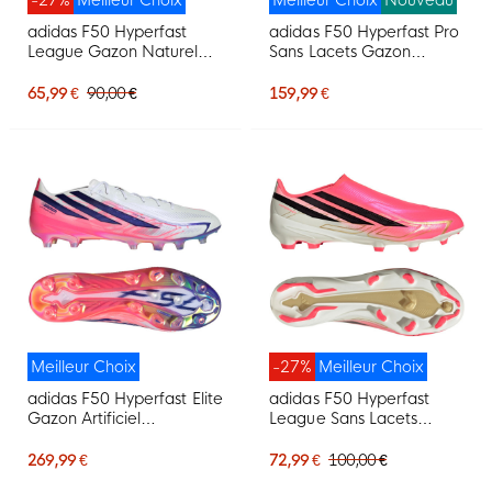
adidas F50 Hyperfast
adidas F50 Hyperfast Pro
League Gazon Naturel
Sans Lacets Gazon
Chaussures de Foot (FG)
Artificiel Chaussures de
Rose Vif Noir Doré Blanc
Foot (AG) Blanc Mauve
65,99 €
90,00 €
159,99 €
Rose
Meilleur Choix
-27%
Meilleur Choix
adidas F50 Hyperfast Elite
adidas F50 Hyperfast
Gazon Artificiel
League Sans Lacets
Chaussures de Foot (AG)
Gazon Naturel
Blanc Mauve Rose
Chaussures de Foot (FG)
269,99 €
72,99 €
100,00 €
Rose Vif Noir Doré Blanc