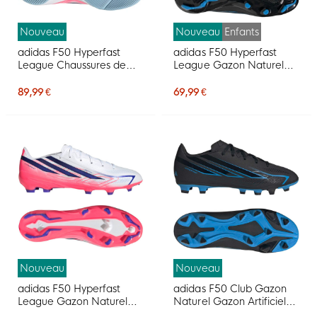
Nouveau
Nouveau
Enfants
adidas F50 Hyperfast
adidas F50 Hyperfast
League Chaussures de
League Gazon Naturel
Foot en Salle (IN) Blanc
Chaussures de Foot (FG)
Mauve Rose
Enfants Noir Noir Bleu
89,99 €
69,99 €
Nouveau
Nouveau
adidas F50 Hyperfast
adidas F50 Club Gazon
League Gazon Naturel
Naturel Gazon Artificiel
Chaussures de Foot (FG)
Chaussures de Foot (MG)