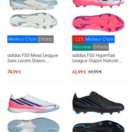
Meilleur Choix
Enfants
-11%
Meilleur Choix
Nouveau
Enfants
adidas F50 Messi League
adidas F50 Hyperfast
Sans Lacets Gazon
League Gazon Naturel
Naturel Chaussures de
Chaussures de Foot (FG)
Foot (FG) Enfants Blanc
Enfants Blanc Mauve
74,99 €
61,99 €
69,99 €
Bleu Clair Doré
Rose