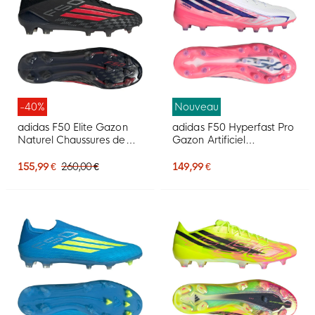
-40%
Nouveau
adidas F50 Elite Gazon
adidas F50 Hyperfast Pro
Naturel Chaussures de
Gazon Artificiel
Foot (FG) Noir Rouge Gris
Chaussures de Foot (AG)
Foncé
Blanc Mauve Rose
155,99 €
260,00 €
149,99 €