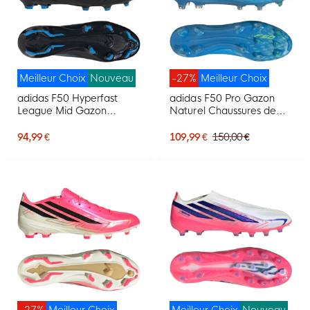
Meilleur Choix
Nouveau
-27%
Meilleur Choix
adidas F50 Hyperfast
adidas F50 Pro Gazon
League Mid Gazon
Naturel Chaussures de
Naturel Chaussures de
Foot (FG) Bleu Néon
Foot (FG) Noir Noir Bleu
Jaune
94,99 €
109,99 €
150,00 €
-27%
Meilleur Choix
Meilleur Choix
Nouveau