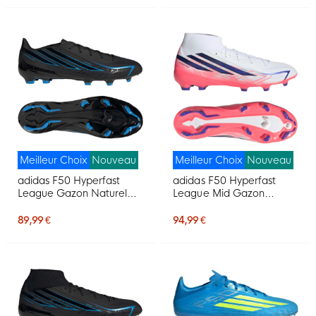
Meilleur Choix
Nouveau
Meilleur Choix
Nouveau
adidas F50 Hyperfast
adidas F50 Hyperfast
League Gazon Naturel
League Mid Gazon
Chaussures de Foot (FG)
Naturel Chaussures de
Noir Noir Bleu
Foot (FG) Blanc Mauve
89,99 €
94,99 €
Rose