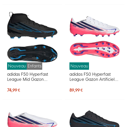
Nouveau
Enfants
Nouveau
adidas F50 Hyperfast
adidas F50 Hyperfast
League Mid Gazon
League Gazon Artificiel
Naturel Chaussures de
Chaussures de Foot (AG)
Foot (FG) Enfants Noir
Blanc Mauve Rose
74,99 €
89,99 €
Noir Bleu