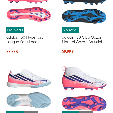
Nouveau
Nouveau
adidas F50 Hyperfast
adidas F50 Club Gazon
League Sans Lacets
Naturel Gazon Artificiel
Gazon Artificiel
Chaussures de Foot (MG)
Chaussures de Foot (AG)
Noir Noir Bleu
99,99 €
59,99 €
Blanc Mauve Rose