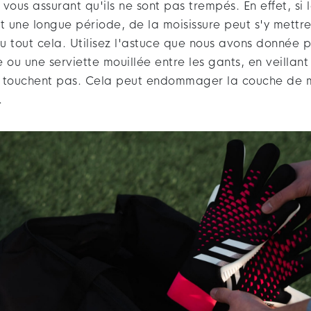
vous assurant qu'ils ne sont pas trempés. En effet, si 
t une longue période, de la moisissure peut s'y mettre
 tout cela. Utilisez l'astuce que nous avons donnée p
u une serviette mouillée entre les gants, en veillant
e touchent pas. Cela peut endommager la couche de 
.