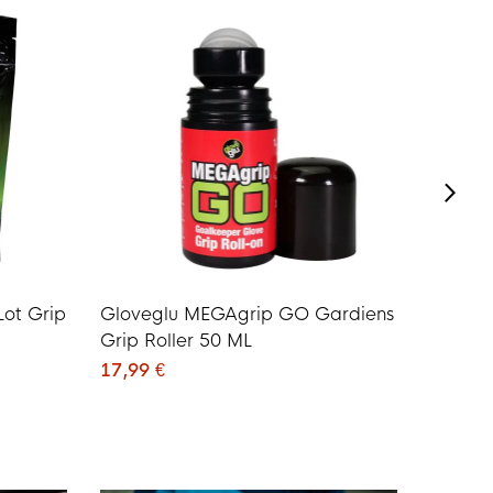
-34%
Lavage
ot Grip
Gloveglu MEGAgrip GO Gardiens
Gloveg
Grip Roller 50 ML
14,50 
17,99 €