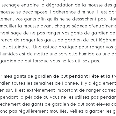
. Le séchage entraîne la dégradation de la mousse des 
 mousse se décompose, l'adhérence diminue. Il est do
tement vos gants afin qu'ils ne se dessèchent pas. No
ouiller la mousse avant chaque séance d'entraînem
ement sage de ne pas ranger vos gants de gardien d
érence de ranger les gants de gardien de but légère
ut les atteindre. Une astuce pratique pour ranger vos
 humides est de mettre une serviette humide ou une 
gardien de but lorsque vous ne les utilisez pas.
 mes gants de gardien de but pendant l'été et la tr
rdien toutes les semaines de l'année. Il y a égalemen
bien sûr. Il est extrêmement important de ranger corre
pendant la période où vous ne les utilisez pas pendan
sèchement des gants de gardien de but sont élevés car
 donc pas régulièrement mouillés. Veillez à garder les