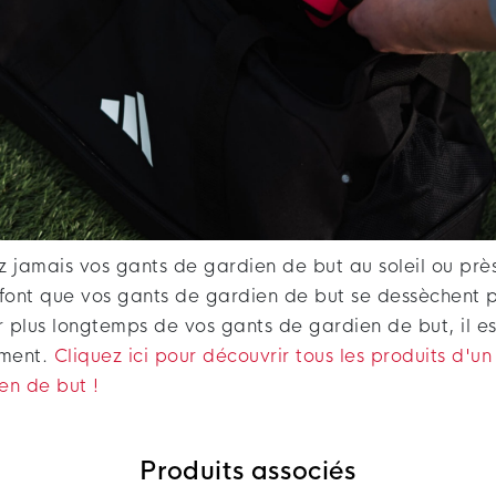
ez jamais vos gants de gardien de but au soleil ou prè
r font que vos gants de gardien de but se dessèchent 
r plus longtemps de vos gants de gardien de but, il e
ement.
Cliquez ici pour découvrir tous les produits d'u
en de but !
Produits associés