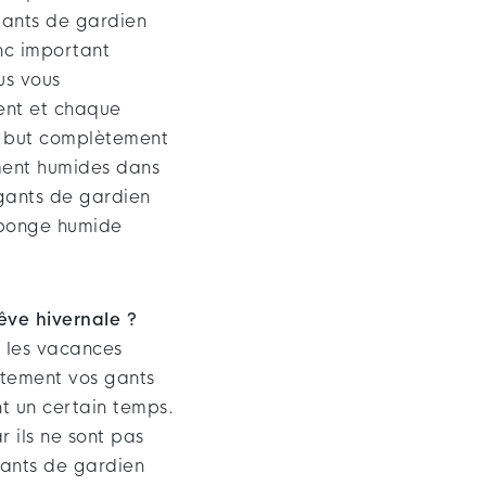
gants de gardien
nc important
us vous
ent et chaque
e but complètement
ment humides dans
 gants de gardien
éponge humide
êve hivernale ?
t les vacances
ctement vos gants
t un certain temps.
 ils ne sont pas
 gants de gardien