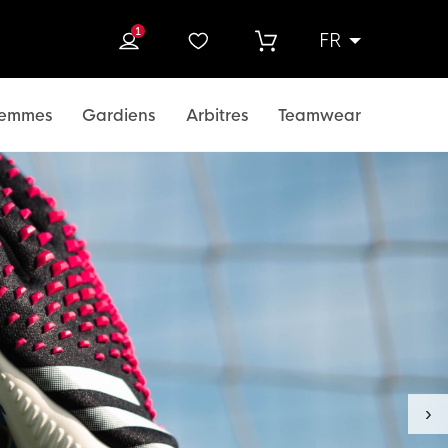
1
FR
rcher
emmes
Gardiens
Arbitres
Teamwear
›