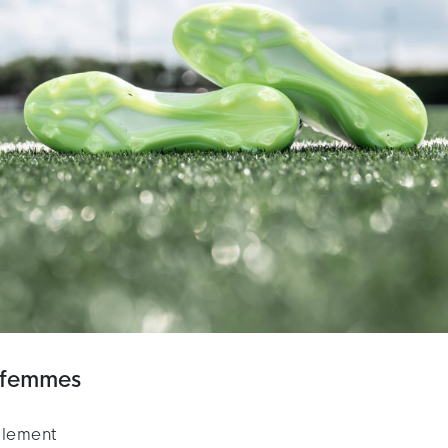
s femmes
alement