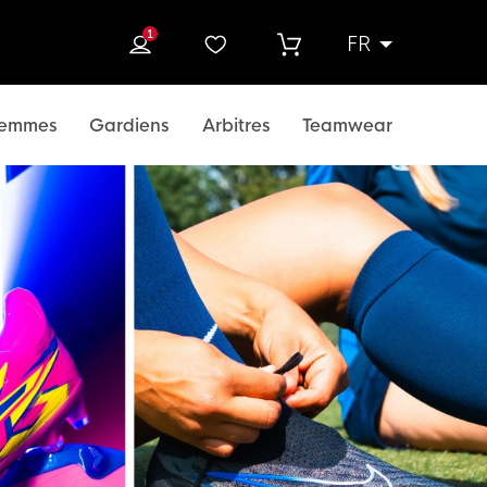
1
FR
rcher
emmes
Gardiens
Arbitres
Teamwear