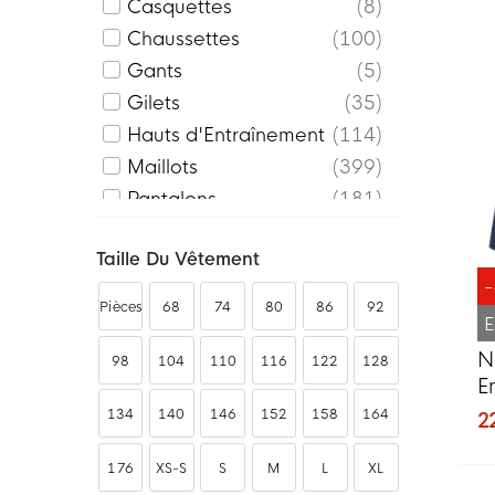
Casquettes
8
Chaussettes
100
Gants
5
Gilets
35
Hauts d'Entraînement
114
Maillots
399
Pantalons
181
Shorts
132
Taille Du Vêtement
Shortys
1
Sous-shorts
15
Pièces
68
74
80
86
92
E
Survêtements
217
N
Sweat-shirts
16
98
104
110
116
122
128
E
Sweats à Capuche
43
B
134
140
146
152
158
164
2
Tenues
149
Vestes
45
176
XS-S
S
M
L
XL
Vestes d'entraînement
43