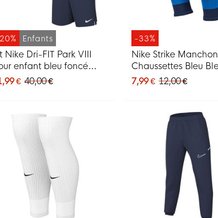
-20%
Enfants
-33%
t Nike Dri-FIT Park VIII
Nike Strike Manchon
our enfant bleu foncé
Chaussettes Bleu Bl
lanc
Foncé Blanc
1,99 €
40,00 €
7,99 €
12,00 €