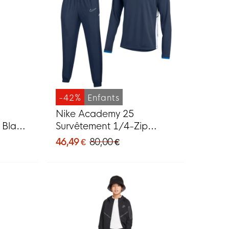
-42%
Enfants
Nike Academy 25
 Blanc
Survêtement 1/4-Zip
Enfants Bleu Foncé Bleu
46,49 €
80,00 €
Blanc