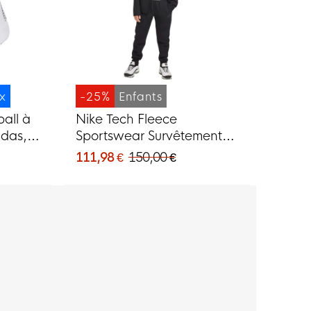
ix
-25%
Enfants
all à
Nike Tech Fleece
idas,
Sportswear Survêtement
Enfants Noir Gris Foncé
111,98 €
150,00 €