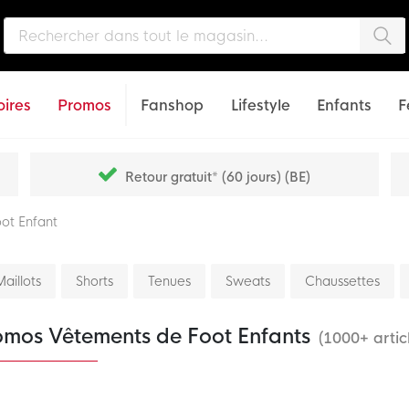
Che
ires
Promos
Fanshop
Lifestyle
Enfants
F
Retour gratuit* (60 jours) (BE)
ot Enfant
Maillots
Shorts
Tenues
Sweats
Chaussettes
omos Vêtements de Foot Enfants
(1000+ artic