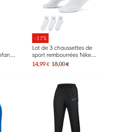
-17%
Lot de 3 chaussettes de
nfants
sport rembourrées Nike
Everyday de taille
14,99 €
18,00 €
moyenne, blanches et
noires