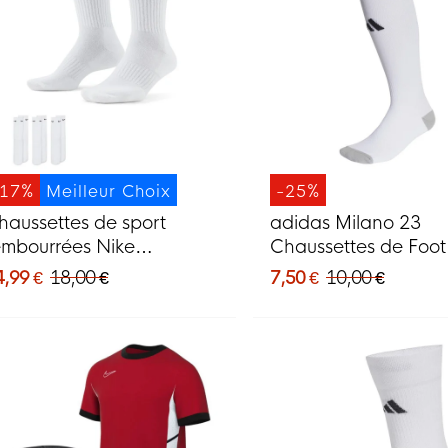
-17%
Meilleur Choix
-25%
haussettes de sport
adidas Milano 23
embourrées Nike
Chaussettes de Foot
veryday, lot de 3,
Noir
4,99 €
18,00 €
7,50 €
10,00 €
lanches et noires