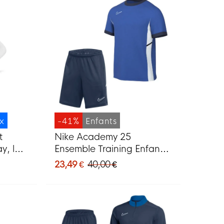
ix
-41%
Enfants
t
Nike Academy 25
y, lot
Ensemble Training Enfants
ires
Bleu Bleu Foncé Blanc
23,49 €
40,00 €