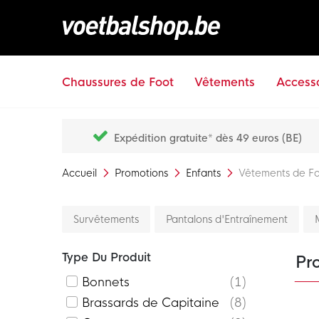
Chaussures de Foot
Vêtements
Accesso
Expédition gratuite* dès 49 euros (BE)
Accueil
Promotions
Enfants
Vêtements de Fo
Survêtements
Pantalons d'Entraînement
Type Du Produit
Pr
Bonnets
1
Brassards de Capitaine
8