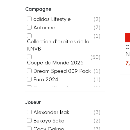
Campeon 25
2
Campagne
Challenger
6
Classico
1
adidas Lifestyle
2
Club
10
Automne
7
Club Fleece
48
1
Collection d'arbitres de la
Core
3
C
KNVB
Energized
2
N
50
Entrada 22
29
b
Coupe du Monde 2026
7,
First
15
Dream Speed 009 Pack
1
Gardien
6
Euro 2024
1
Icon
5
Fleece Lifestyle
1
Iconic
8
Future Icons Pack
3
Joueur
Icons
3
KM PE
5
Ignite
5
Alexander Isak
3
Oranjeleeuwinnen
10
League
9
Bukayo Saka
2
ProPlayer
10
Miler
4
Cody Gakpo
3