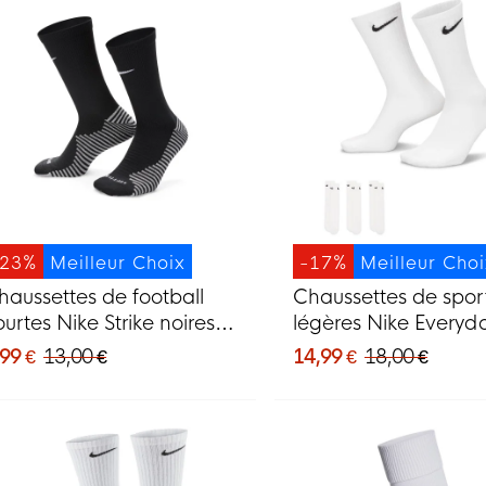
-23%
Meilleur Choix
-17%
Meilleur Cho
haussettes de football
Chaussettes de spor
ourtes Nike Strike noires
légères Nike Everyda
t blanches
de 3, blanches et no
99 €
13,00 €
14,99 €
18,00 €