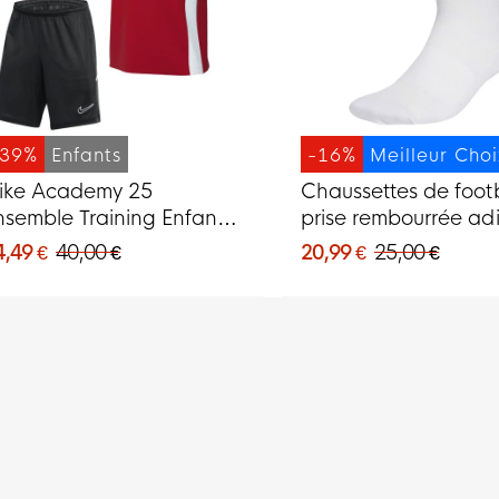
-39%
Enfants
-16%
Meilleur Cho
ike Academy 25
Chaussettes de footb
nsemble Training Enfants
prise rembourrée ad
ouge Noir Blanc
blanches et noires
4,49 €
40,00 €
20,99 €
25,00 €