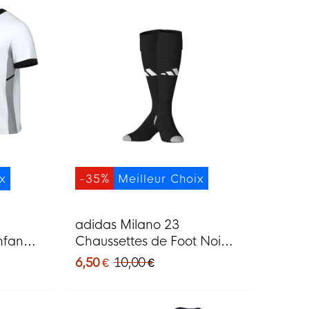
ix
-35%
Meilleur Choix
adidas Milano 23
nfants
Chaussettes de Foot Noir
Blanc
6,50 €
10,00 €