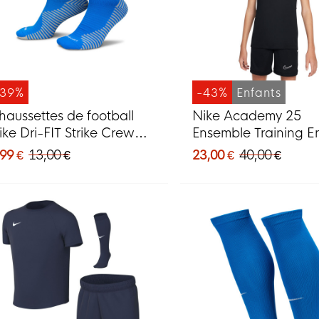
-39%
-43%
Enfants
haussettes de football
Nike Academy 25
ike Dri-FIT Strike Crew
Ensemble Training E
leues
Noir Gris Blanc
99 €
13,00 €
23,00 €
40,00 €