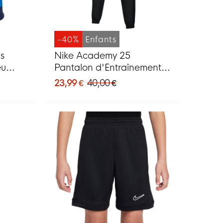
-40%
Enfants
s
Nike Academy 25
eu
Pantalon d'Entraînement
Enfants Noir Blanc
23,99 €
40,00 €