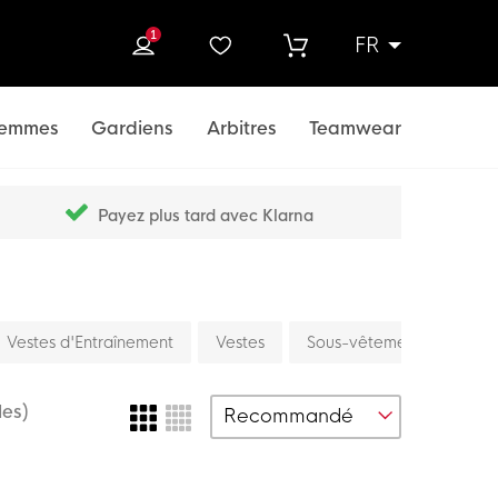
1
FR
rcher
emmes
Gardiens
Arbitres
Teamwear
Payez plus tard avec Klarna
Vestes d'Entraînement
Vestes
Sous-vêtements Thermiq
les)