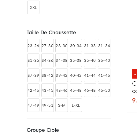
Écharpes
3
XXL
Taille De Chaussette
23-26
27-30
28-30
30-34
31-33
31-34
31-35
34-36
34-38
35-38
35-40
36-40
37-39
38-42
39-42
40-42
41-44
41-46
C
c
42-46
43-45
43-46
45-48
46-48
46-50
e
9,
47-49
49-51
S-M
L-XL
Groupe Cible