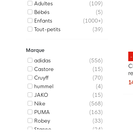
Adultes
109
Bébés
5
Enfants
1000+
Tout-petits
39
Marque
adidas
556
C
Castore
15
r
Cruyff
70
E
1
hummel
4
b
JAKO
15
Nike
568
PUMA
163
Robey
33
Stanno
24