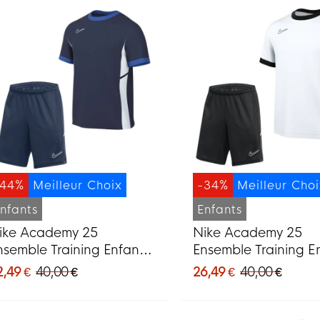
-44%
Meilleur Choix
-34%
Meilleur Cho
nfants
Enfants
ike Academy 25
Nike Academy 25
nsemble Training Enfants
Ensemble Training E
leu Foncé Bleu Blanc
Blanc Noir Gris
2,49 €
40,00 €
26,49 €
40,00 €